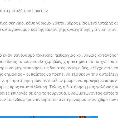
τητα μεταξύ των παικτών
ικό σκηνικό, κάθε γύρισμα γίνεται μέρος μιας μεγαλύτερης α
του ανταγωνισμού και της ακλόνητης αναζήτησης για νίκη στο
 έναν συνδυασμό τακτικής, πειθαρχίας και βαθιάς κατανόησ
 ποικίλους τύπους κουλοχέρηδων, χαρακτηριστικά παιχνιδιού 
ορεί να μεγιστοποιήσει τις δυνατές ανταμοιβές, ελέγχοντας 
κής σημασίας – οι παίκτες θα πρέπει να εξασκούν την αυτοέλε
ον, η παρατήρηση των αντιπάλων μπορεί να προσφέρει σημαντ
μίες προς εκμετάλλευση. Τέλος, η διατήρηση μιας γαλήνιας ν
ένες επιλογές σε όλο το τουρνουά. Ενσωματώνοντας αυτές τις
ιάζουν το ενδιαφέρον πνεύμα του ανταγωνισμού στον χώρο των