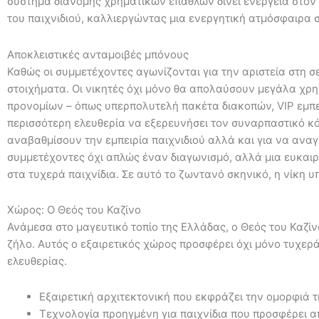
σύστημα διανομής χρηματικών επάθλων δίνει ενέργεια στο
του παιχνιδιού, καλλιεργώντας μια ενεργητική ατμόσφαιρα 
Αποκλειστικές ανταμοιβές μπόνους
Καθώς οι συμμετέχοντες αγωνίζονται για την αριστεία στη 
στοιχήματα. Οι νικητές όχι μόνο θα απολαύσουν μεγάλα χρ
προνομίων – όπως υπερπολυτελή πακέτα διακοπών, VIP εμπειρ
περισσότερη ελευθερία να εξερευνήσει τον συναρπαστικό κόσ
αναβαθμίσουν την εμπειρία παιχνιδιού αλλά και για να ανα
συμμετέχοντες όχι απλώς έναν διαγωνισμό, αλλά μια ευκαιρ
στα τυχερά παιχνίδια. Σε αυτό το ζωντανό σκηνικό, η νίκη υ
Χώρος: Ο Θεός του Καζίνο
Ανάμεσα στο μαγευτικό τοπίο της Ελλάδας, ο Θεός του Καζίν
ζήλο. Αυτός ο εξαιρετικός χώρος προσφέρει όχι μόνο τυχερά 
ελευθερίας.
Εξαιρετική αρχιτεκτονική που εκφράζει την ομορφιά 
Τεχνολογία προηγμένη για παιχνίδια που προσφέρει α