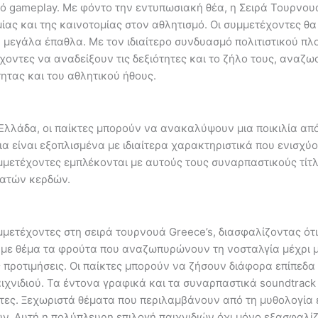
 gameplay. Με φόντο την εντυπωσιακή θέα, η Σειρά Τουρνουά
ίας και της καινοτομίας στον αθλητισμό. Οι συμμετέχοντες θ
α μεγάλα έπαθλα. Με τον ιδιαίτερο συνδυασμό πολιτιστικού πλο
οντες να αναδείξουν τις δεξιότητες και το ζήλο τους, αναζ
ητας και του αθλητικού ήθους.
Ελλάδα, οι παίκτες μπορούν να ανακαλύψουν μια ποικιλία απ
α είναι εξοπλισμένα με ιδιαίτερα χαρακτηριστικά που ενισχύου
μμετέχοντες εμπλέκονται με αυτούς τους συναρπαστικούς τί
νατών κερδών.
ετέχοντες στη σειρά τουρνουά Greece’s, διασφαλίζοντας ότι 
ια με θέμα τα φρούτα που αναζωπυρώνουν τη νοσταλγία μέχρι
ις προτιμήσεις. Οι παίκτες μπορούν να ζήσουν διάφορα επίπε
ιχνιδιού. Τα έντονα γραφικά και τα συναρπαστικά soundtrac
κτες. Ξεχωριστά θέματα που περιλαμβάνουν από τη μυθολογία
ν. Αυτή η πολύπλευρη επιλογή παιχνιδιών όχι μόνο εξασφαλίζ