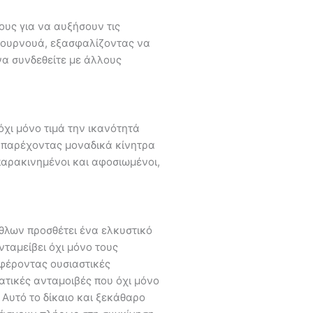
ους για να αυξήσουν τις
 τουρνουά, εξασφαλίζοντας να
να συνδεθείτε με άλλους
όχι μόνο τιμά την ικανότητά
, παρέχοντας μοναδικά κίνητρα
αρακινημένοι και αφοσιωμένοι,
άθλων προσθέτει ένα ελκυστικό
νταμείβει όχι μόνο τους
σφέροντας ουσιαστικές
ατικές ανταμοιβές που όχι μόνο
Αυτό το δίκαιο και ξεκάθαρο