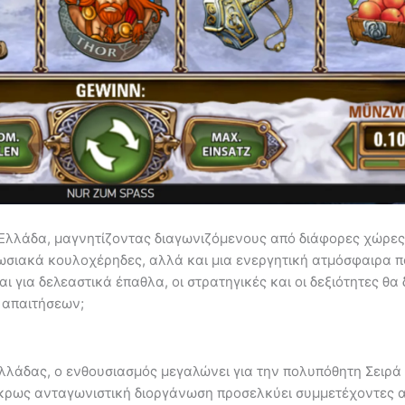
Ελλάδα, μαγνητίζοντας διαγωνιζόμενους από διάφορες χώρες
ωσιακά κουλοχέρηδες, αλλά και μια ενεργητική ατμόσφαιρα π
για δελεαστικά έπαθλα, οι στρατηγικές και οι δεξιότητες θα 
 απαιτήσεων;
λλάδας, ο ενθουσιασμός μεγαλώνει για την πολυπόθητη Σειρά 
άκρως ανταγωνιστική διοργάνωση προσελκύει συμμετέχοντες 