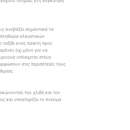
τάσχουν πλήρως στη συγκίνηση
υς ανεβάζει σημαντικά τα
α πληθώρα ελκυστικών
 ταξίδι ενός παίκτη προς
σμένες όχι μόνο για να
ουρνουά υπόσχεται στους
ορφώσουν στις περιπέτειές τους
θερίας.
αρκώνοντας την χλιδή και τον
εις και υποστηρίζει το πνεύμα