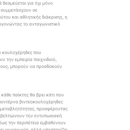
 δεσμεύεται για όχι μόνο
α συμμετάσχουν σε
ύτου και αθλητικής διάκρισης, η
ωογονώντας το ανταγωνιστικό
ό κουλοχέρηδες που
ν την εμπειρία παιχνιδιού,
τλους, μπορούν να προσδοκούν
κάθε παίκτης θα βρει κάτι που
 μοντέρνα βιντεοκουλοχέρηδες
δα μεταβλητότητας, προσφέροντας
k βελτιώνουν την εντυπωσιακή
 έως την περιπέτεια εμβαθύνουν
ει ψυχαγωγία, αλλά υποστηρίζει