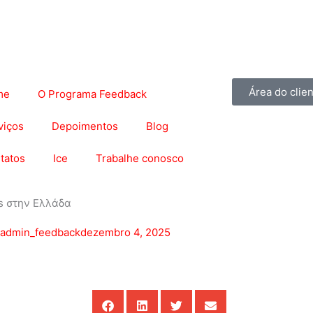
Área do clie
me
O Programa Feedback
viços
Depoimentos
Blog
tatos
Ice
Trabalhe conosco
ts στην Ελλάδα
admin_feedback
dezembro 4, 2025