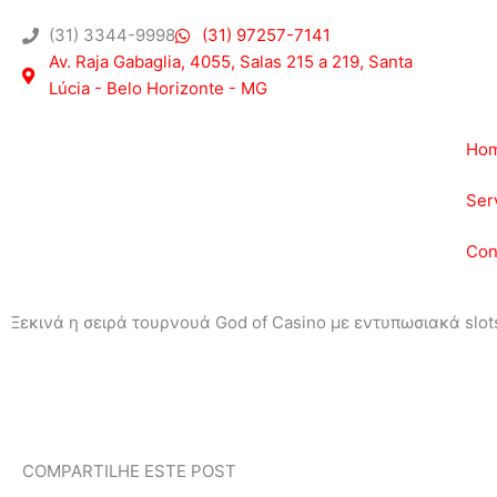
Ir
(31) 3344-9998
(31) 97257-7141
para
Av. Raja Gabaglia, 4055, Salas 215 a 219, Santa
o
Lúcia - Belo Horizonte - MG
conteúdo
Ho
Ser
Con
Ξεκινά η σειρά τουρνουά God of Casino με εντυπωσιακά slo
COMPARTILHE ESTE POST