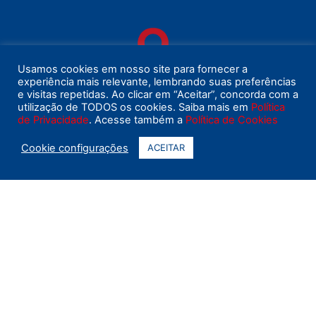
Usamos cookies em nosso site para fornecer a
experiência mais relevante, lembrando suas preferências
Av. Raja Gabaglia, 4055 2º andar, salas 215 a
e visitas repetidas. Ao clicar em “Aceitar”, concorda com a
utilização de TODOS os cookies. Saiba mais em
Política
219 Santa Lúcia | Belo Horizonte - MG Cep
de Privacidade
. Acesse também a
Política de Cookies
30.350-577 CNPJ: 04.003.780/0001-84
Cookie configurações
ACEITAR
(31) 3344-9998 | (31) 97257-7141