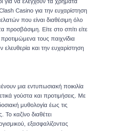
οι για να ελέγχουν τα χρήματά
Clash Casino για την ευχαρίστηση
ελατών που είναι διαθέσιμη όλο
α προσβάσιμη. Είτε στο σπίτι είτε
 προτιμώμενα τους παιχνίδια
ν ελευθερία και την ευχαρίστηση
μένουν μια εντυπωσιακή ποικιλία
τικά γούστα και προτιμήσεις. Με
οσιακή μυθολογία έως τις
. Το καζίνο διαθέτει
γισμικού, εξασφαλίζοντας