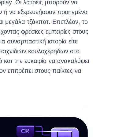
play. Οι λάτρεις μπορούν να
ν ή να εξερευνήσουν προηγμένα
αι μεγάλα τζάκποτ. Επιπλέον, το
έχοντας φρέσκες εμπειρίες στους
ια συναρπαστική ιστορία είτε
παιχνιδιών κουλοχέρηδων στο
 και την ευκαιρία να ανακαλύψει
ν επιτρέπει στους παίκτες να