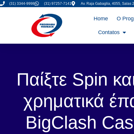
Ir
(31) 3344-9998
(31) 97257-7141
Av. Raja Gabaglia, 4055, Salas 
para
o
Home
O Prog
conteúdo
Contatos
Παίξτε Spin κα
χρηματικά έπ
BigClash Cas