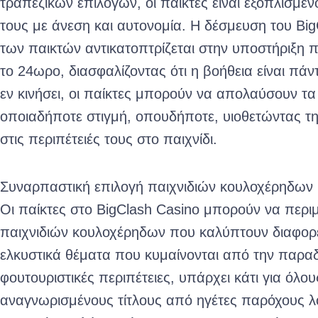
τραπεζικών επιλογών, οι παίκτες είναι εξοπλισμέν
τους με άνεση και αυτονομία. Η δέσμευση του Big
των παικτών αντικατοπτρίζεται στην υποστήριξη π
το 24ωρο, διασφαλίζοντας ότι η βοήθεια είναι πάντ
εν κινήσει, οι παίκτες μπορούν να απολαύσουν τα
οποιαδήποτε στιγμή, οπουδήποτε, υιοθετώντας τη
στις περιπέτειές τους στο παιχνίδι.
Συναρπαστική επιλογή παιχνιδιών κουλοχέρηδων
Οι παίκτες στο BigClash Casino μπορούν να περι
παιχνιδιών κουλοχέρηδων που καλύπτουν διαφορε
ελκυστικά θέματα που κυμαίνονται από την παραδ
φουτουριστικές περιπέτειες, υπάρχει κάτι για όλους
αναγνωρισμένους τίτλους από ηγέτες παρόχους λο