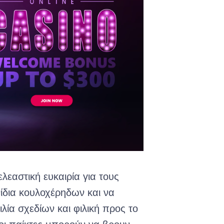
εαστική ευκαιρία για τους
ίδια κουλοχέρηδων και να
λία σχεδίων και φιλική προς το