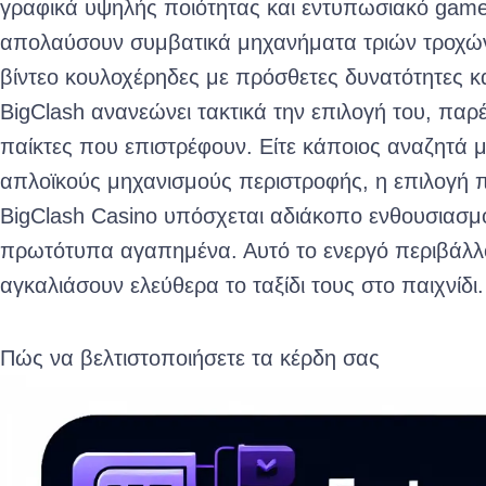
γραφικά υψηλής ποιότητας και εντυπωσιακό game
απολαύσουν συμβατικά μηχανήματα τριών τροχώ
βίντεο κουλοχέρηδες με πρόσθετες δυνατότητες κ
BigClash ανανεώνει τακτικά την επιλογή του, παρ
παίκτες που επιστρέφουν. Είτε κάποιος αναζητά μ
απλοϊκούς μηχανισμούς περιστροφής, η επιλογή 
BigClash Casino υπόσχεται αδιάκοπο ενθουσιασμό
πρωτότυπα αγαπημένα. Αυτό το ενεργό περιβάλλο
αγκαλιάσουν ελεύθερα το ταξίδι τους στο παιχνίδι.
Πώς να βελτιστοποιήσετε τα κέρδη σας