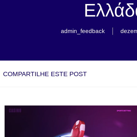
Ελλάδ
admin_feedback
dezem
COMPARTILHE ESTE POST