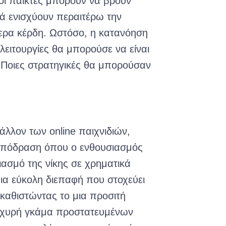
νοι παίκτες μπορούν να βρουν
ά ενισχύουν περαιτέρω την
τερα κέρδη. Ωστόσο, η κατανόηση
λειτουργίες θα μπορούσε να είναι
ς. Ποιες στρατηγικές θα μπορούσαν
άλλον των online παιχνιδιών,
απόδραση όπου ο ενθουσιασμός
ασμό της νίκης σε χρηματικά
μια εύκολη διεπαφή που στοχεύει
 καθιστώντας το μια προσιτή
ισχυρή γκάμα προστατευμένων