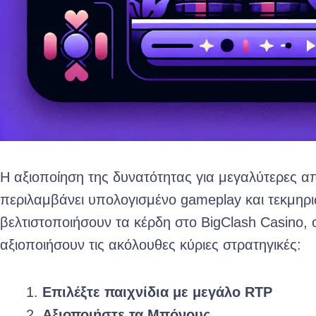
Η αξιοποίηση της δυνατότητας για μεγαλύτερες απ
περιλαμβάνει υπολογισμένο gameplay και τεκμηρ
βελτιστοποιήσουν τα κέρδη στο BigClash Casino, 
αξιοποιήσουν τις ακόλουθες κύριες στρατηγικές:
Επιλέξτε παιχνίδια με μεγάλο RTP
Αξιοποιήστε τα Μπόνους