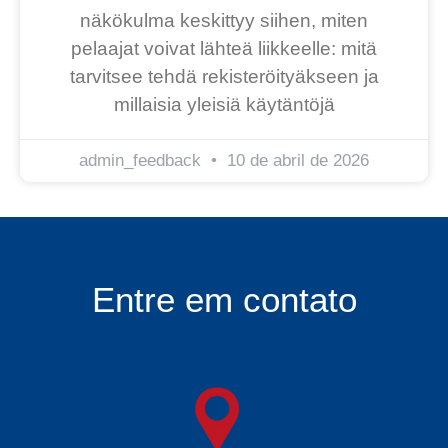
näkökulma keskittyy siihen, miten
pelaajat voivat lähteä liikkeelle: mitä
tarvitsee tehdä rekisteröityäkseen ja
millaisia yleisiä käytäntöjä
admin_feedback
10 de abril de 2026
Entre em contato