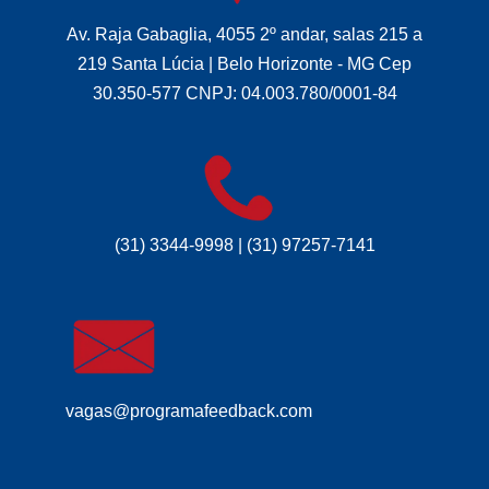
Av. Raja Gabaglia, 4055 2º andar, salas 215 a
219 Santa Lúcia | Belo Horizonte - MG Cep
30.350-577 CNPJ: 04.003.780/0001-84
(31) 3344-9998 | (31) 97257-7141
vagas@programafeedback.com