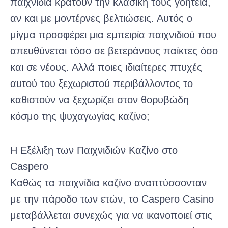
παιχνίδια κρατούν την κλασική τους γοητεία,
αν και με μοντέρνες βελτιώσεις. Αυτός ο
μίγμα προσφέρει μια εμπειρία παιχνιδιού που
απευθύνεται τόσο σε βετεράνους παίκτες όσο
και σε νέους. Αλλά ποιες ιδιαίτερες πτυχές
αυτού του ξεχωριστού περιβάλλοντος το
καθιστούν να ξεχωρίζει στον θορυβώδη
κόσμο της ψυχαγωγίας καζίνο;
Η Εξέλιξη των Παιχνιδιών Καζίνο στο
Caspero
Καθώς τα παιχνίδια καζίνο αναπτύσσονταν
με την πάροδο των ετών, το Caspero Casino
μεταβάλλεται συνεχώς για να ικανοποιεί στις