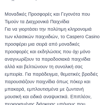
Μοναδικές Προσφορές και Γεγονότα που
Τιμούν τα Διαχρονικά Παιχνίδια
Για να γιορτάσει την πολύτιμη κληρονομιά
των κλασικών παιχνιδιών, το Caspero Casino
προσφέρει μια σειρά από μοναδικές
προσφορές και εκδηλώσεις που όχι μόνο
αναγνωρίζουν τα παραδοσιακά παιχνίδια
αλλά και βελτιώνουν τη συνολική σας
εμπειρία. Για παράδειγμα, θεματικές βραδιές
παρουσιάζουν παιχνίδια όπως πόκερ και
μπακαρά, εμπλουτισμένα με ζωντανή
μουσική και ειδικά αναψυκτικά. Επιπλέον,
περιορισμένης διάρκειας μπόνους που