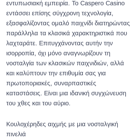
εντυπωσιακή εμπειρία. Το Caspero Casino
εντάσσει επίσης σύγχρονη τεχνολογία,
εξασφαλίζοντας ομαλό παιχνίδι διατηρώντας
παράλληλα τα κλασικά χαρακτηριστικά που
λαχταράτε. Επιτυγχάνοντας αυτήν την
ισορροπία, όχι μόνο αναγνωρίζουν τη
νοσταλγία των κλασικών παιχνιδιών, αλλά
και καλύπτουν την επιθυμία σας για
πρωτοποριακές, συναρπαστικές
καταστάσεις. Είναι μια ιδανική συγχώνευση
του χθες και του αύριο.
Κουλοχέρηδες αιχμής με μια νοσταλγική
πινελιά