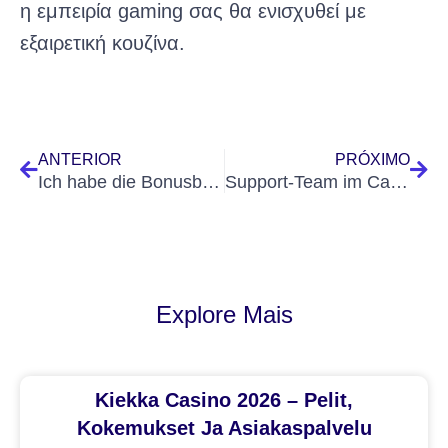
η εμπειρία gaming σας θα ενισχυθεί με
εξαιρετική κουζίνα.
Prev
Nex
ANTERIOR
PRÓXIMO
Ich habe die Bonusbedingungen von Vincispin Casino sorgfältig geprüft – Was Spieler aus Österreich beachten sollten
Support-Team im Caspero Casino für deutsche Spieler
Explore Mais
Kiekka Casino 2026 – Pelit,
Kokemukset Ja Asiakaspalvelu