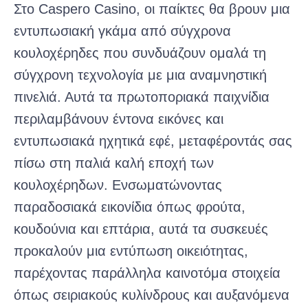
Στο Caspero Casino, οι παίκτες θα βρουν μια
εντυπωσιακή γκάμα από σύγχρονα
κουλοχέρηδες που συνδυάζουν ομαλά τη
σύγχρονη τεχνολογία με μια αναμνηστική
πινελιά. Αυτά τα πρωτοποριακά παιχνίδια
περιλαμβάνουν έντονα εικόνες και
εντυπωσιακά ηχητικά εφέ, μεταφέροντάς σας
πίσω στη παλιά καλή εποχή των
κουλοχέρηδων. Ενσωματώνοντας
παραδοσιακά εικονίδια όπως φρούτα,
κουδούνια και επτάρια, αυτά τα συσκευές
προκαλούν μια εντύπωση οικειότητας,
παρέχοντας παράλληλα καινοτόμα στοιχεία
όπως σειριακούς κυλίνδρους και αυξανόμενα