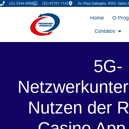
Ir
(31) 3344-9998
(31) 97257-7141
Av. Raja Gabaglia, 4055, Salas 
para
o
Home
O Prog
conteúdo
Contatos
5G-
Netzwerkunter
Nutzen der 
Casino App 