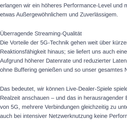
erlangen wir ein höheres Performance-Level und
etwas Außergewöhnlichem und Zuverlässigem.
Überragende Streaming-Qualität
Die Vorteile der 5G-Technik gehen weit über kürze
Reaktionsfähigkeit hinaus; sie liefert uns auch ei
Aufgrund höherer Datenrate und reduzierter Late
ohne Buffering genießen und so unser gesamtes N
Das bedeutet, wir können Live-Dealer-Spiele spiel
Realzeit anschauen – und das in herausragender B
von 5G, mehrere Verbindungen gleichzeitig zu unt
auch bei intensiver Netzwerknutzung keine Perfor