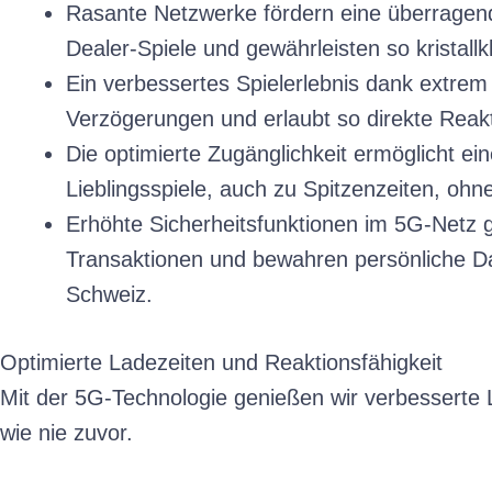
Rasante Netzwerke fördern eine überragend
Dealer-Spiele und gewährleisten so kristallk
Ein verbessertes Spielerlebnis dank extrem
Verzögerungen und erlaubt so direkte Reak
Die optimierte Zugänglichkeit ermöglicht ein
Lieblingsspiele, auch zu Spitzenzeiten, oh
Erhöhte Sicherheitsfunktionen im 5G-Netz g
Transaktionen und bewahren persönliche D
Schweiz.
Optimierte Ladezeiten und Reaktionsfähigkeit
Mit der 5G-Technologie genießen wir verbesserte 
wie nie zuvor.