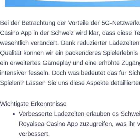
Bei der Betrachtung der Vorteile der 5G-Netzwerk
Casino App in der Schweiz wird klar, dass diese Te
wesentlich verändert. Dank reduzierter Ladezeite
Qualität können wir ein packenderes Spielerlebnis
ein erweitertes Gameplay und eine erhöhte Zugängl
intensiver fesseln. Doch was bedeutet das für Sich
Spielen? Lassen Sie uns diese Aspekte detaillierte
Wichtigste Erkenntnisse
Verbesserte Ladezeiten erlauben es Schweiz
Royalsea Casino App zuzugreifen, was ihr vo
verbessert.