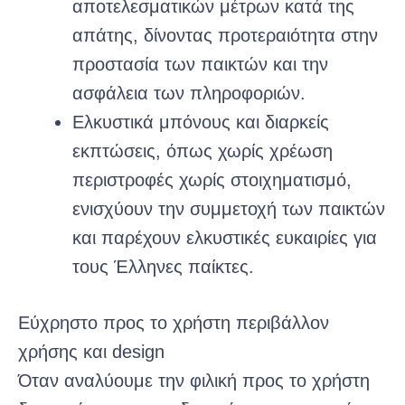
αποτελεσματικών μέτρων κατά της
απάτης, δίνοντας προτεραιότητα στην
προστασία των παικτών και την
ασφάλεια των πληροφοριών.
Ελκυστικά μπόνους και διαρκείς
εκπτώσεις, όπως χωρίς χρέωση
περιστροφές χωρίς στοιχηματισμό,
ενισχύουν την συμμετοχή των παικτών
και παρέχουν ελκυστικές ευκαιρίες για
τους Έλληνες παίκτες.
Εύχρηστο προς το χρήστη περιβάλλον
χρήσης και design
Όταν αναλύουμε την φιλική προς το χρήστη