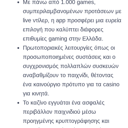
Με πάνω από 1.000 games,
συμπεριλαμβανομένων προτάσεων με
live ντίλερ, η app προσφέρει μια ευρεία
επιλογή που καλύπτει διάφορες
επιθυμίες gaming στην Ελλάδα.
Πρωτοποριακές λειτουργίες όπως οι
προσωποποιημένες συστάσεις και ο
συγχρονισμός πολλαπλών συσκευών
αναβαθμίζουν το παιχνίδι, θέτοντας
ένα καινούργιο πρότυπο για τα casino
για κινητά.
Το καζίνο εγγυάται ένα ασφαλές
περιβάλλον παιχνιδιού μέσω
προηγμένης κρυπτογράφησης και