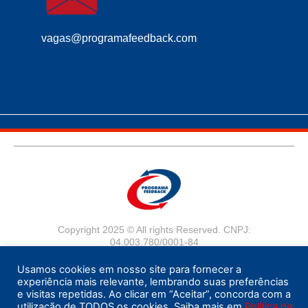
vagas@programafeedback.com
Copyright 2025 © All rights Reserved. CNPJ:
04.003.780/0001-84
TERMOS E CONDIÇÕES DE USO
Usamos cookies em nosso site para fornecer a
experiência mais relevante, lembrando suas preferências
e visitas repetidas. Ao clicar em “Aceitar”, concorda com a
POLÍTICA DE COOKIES
utilização de TODOS os cookies. Saiba mais em
Política de