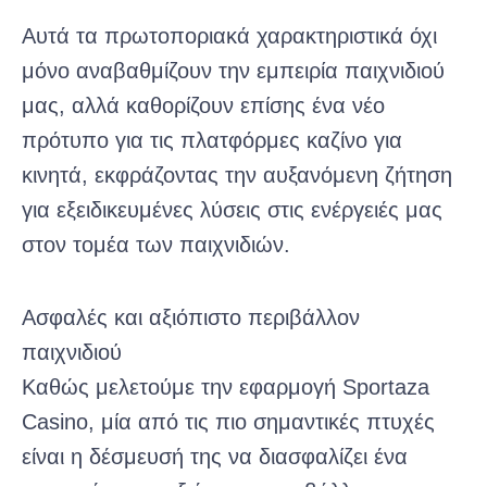
Αυτά τα πρωτοποριακά χαρακτηριστικά όχι
μόνο αναβαθμίζουν την εμπειρία παιχνιδιού
μας, αλλά καθορίζουν επίσης ένα νέο
πρότυπο για τις πλατφόρμες καζίνο για
κινητά, εκφράζοντας την αυξανόμενη ζήτηση
για εξειδικευμένες λύσεις στις ενέργειές μας
στον τομέα των παιχνιδιών.
Ασφαλές και αξιόπιστο περιβάλλον
παιχνιδιού
Καθώς μελετούμε την εφαρμογή Sportaza
Casino, μία από τις πιο σημαντικές πτυχές
είναι η δέσμευσή της να διασφαλίζει ένα