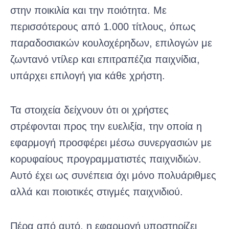
στην ποικιλία και την ποιότητα. Με
περισσότερους από 1.000 τίτλους, όπως
παραδοσιακών κουλοχέρηδων, επιλογών με
ζωντανό ντίλερ και επιτραπέζια παιχνίδια,
υπάρχει επιλογή για κάθε χρήστη.
Τα στοιχεία δείχνουν ότι οι χρήστες
στρέφονται προς την ευελιξία, την οποία η
εφαρμογή προσφέρει μέσω συνεργασιών με
κορυφαίους προγραμματιστές παιχνιδιών.
Αυτό έχει ως συνέπεια όχι μόνο πολυάριθμες
αλλά και ποιοτικές στιγμές παιχνιδιού.
Πέρα από αυτό, η εφαρμογή υποστηρίζει