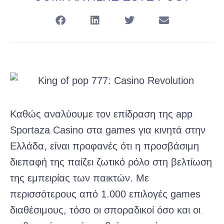
Καθώς αναλύουμε τον επίδραση της app
Sportaza Casino στα games για κινητά στην
Ελλάδα, είναι προφανές ότι η προσβάσιμη
διεπαφή της παίζει ζωτικό ρόλο στη βελτίωση
της εμπειρίας των παικτών. Με
περισσότερους από 1.000 επιλογές games
διαθέσιμους, τόσο οι σποραδικοί όσο και οι