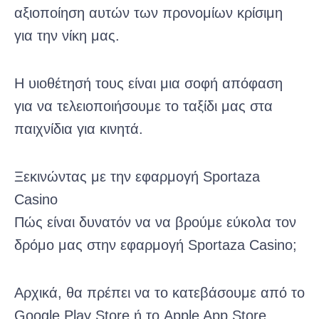
αξιοποίηση αυτών των προνομίων κρίσιμη
για την νίκη μας.
Η υιοθέτησή τους είναι μια σοφή απόφαση
για να τελειοποιήσουμε το ταξίδι μας στα
παιχνίδια για κινητά.
Ξεκινώντας με την εφαρμογή Sportaza
Casino
Πώς είναι δυνατόν να να βρούμε εύκολα τον
δρόμο μας στην εφαρμογή Sportaza Casino;
Αρχικά, θα πρέπει να το κατεβάσουμε από το
Google Play Store ή το Apple App Store,