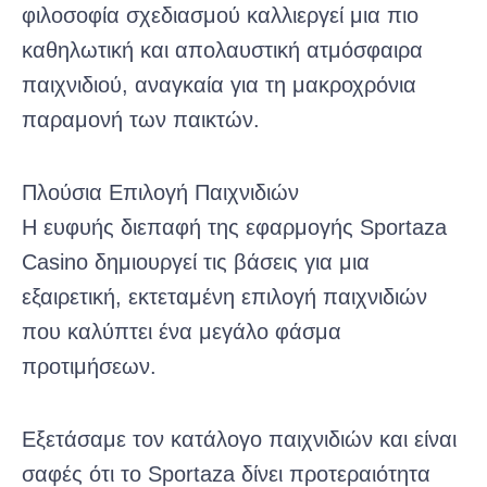
φιλοσοφία σχεδιασμού καλλιεργεί μια πιο
καθηλωτική και απολαυστική ατμόσφαιρα
παιχνιδιού, αναγκαία για τη μακροχρόνια
παραμονή των παικτών.
Πλούσια Επιλογή Παιχνιδιών
Η ευφυής διεπαφή της εφαρμογής Sportaza
Casino δημιουργεί τις βάσεις για μια
εξαιρετική, εκτεταμένη επιλογή παιχνιδιών
που καλύπτει ένα μεγάλο φάσμα
προτιμήσεων.
Εξετάσαμε τον κατάλογο παιχνιδιών και είναι
σαφές ότι το Sportaza δίνει προτεραιότητα