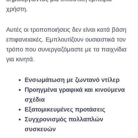
χρήστη.
Αυτές οι τροποποιήσεις δεν είναι κατά βάση
επιφανειακές. Εμπλουτίζουν ουσιαστικά τον
τρόπο που συνεργαζόμαστε με τα παιχνίδια
για κινητά.
Ενσωμάτωση με ζωντανό ντίλερ
Προηγμένα γραφικά και κινούμενα
σχέδια
Εξατομικευμένες προτάσεις
Συγχρονισμός πολλαπλών
συσκευών