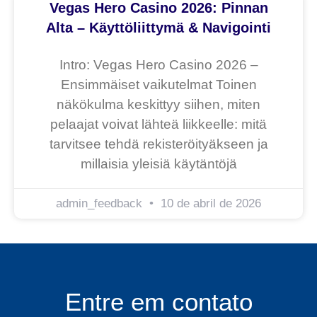
Vegas Hero Casino 2026: Pinnan
Alta – Käyttöliittymä & Navigointi
Intro: Vegas Hero Casino 2026 –
Ensimmäiset vaikutelmat Toinen
näkökulma keskittyy siihen, miten
pelaajat voivat lähteä liikkeelle: mitä
tarvitsee tehdä rekisteröityäkseen ja
millaisia yleisiä käytäntöjä
admin_feedback
10 de abril de 2026
Entre em contato