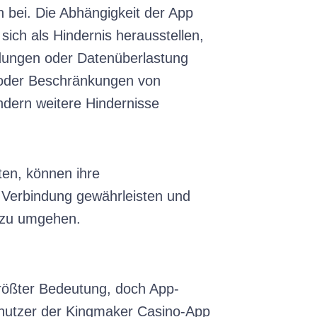
 bei. Die Abhängigkeit der App
ich als Hindernis herausstellen,
ungen oder Datenüberlastung
 oder Beschränkungen von
dern weitere Hindernisse
ten, können ihre
 Verbindung gewährleisten und
n zu umgehen.
größter Bedeutung, doch App-
enutzer der Kingmaker Casino-App