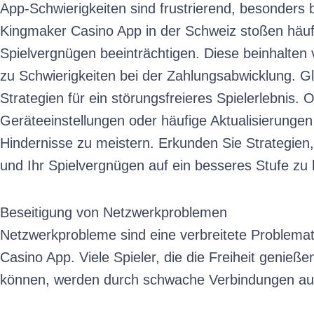
App-Schwierigkeiten sind frustrierend, besonder
Kingmaker Casino App in der Schweiz stoßen häufig
Spielvergnügen beeinträchtigen. Diese beinhalten
zu Schwierigkeiten bei der Zahlungsabwicklung. Glü
Strategien für ein störungsfreieres Spielerlebnis.
Geräteeinstellungen oder häufige Aktualisierungen
Hindernisse zu meistern. Erkunden Sie Strategien
und Ihr Spielvergnügen auf ein besseres Stufe zu
Beseitigung von Netzwerkproblemen
Netzwerkprobleme sind eine verbreitete Problemat
Casino App. Viele Spieler, die die Freiheit genieße
können, werden durch schwache Verbindungen a