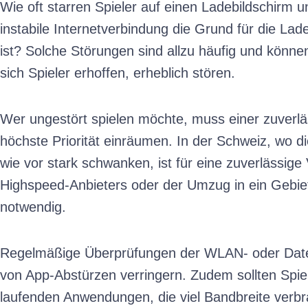
Wie oft starren Spieler auf einen Ladebildschirm u
instabile Internetverbindung die Grund für die L
ist? Solche Störungen sind allzu häufig und können
sich Spieler erhoffen, erheblich stören.
Wer ungestört spielen möchte, muss einer zuverlä
höchste Priorität einräumen. In der Schweiz, wo d
wie vor stark schwanken, ist für eine zuverlässige
Highspeed-Anbieters oder der Umzug in ein Gebi
notwendig.
Regelmäßige Überprüfungen der WLAN- oder Date
von App-Abstürzen verringern. Zudem sollten Spiel
laufenden Anwendungen, die viel Bandbreite verbr