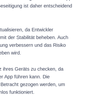
Beseitigung ist daher entscheidend
ktualisieren, da Entwickler
mit der Stabilität beheben. Auch
tung verbessern und das Risiko
eben wird.
z ihres Geräts zu checken, da
er App führen kann. Die
 in Betracht gezogen werden, um
los funktioniert.