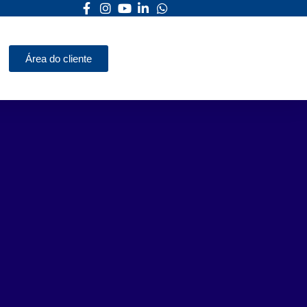
Área do cliente