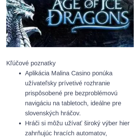
Kľúčové poznatky
Aplikácia Malina Casino ponúka
užívateľsky prívetivé rozhranie
prispôsobené pre bezproblémovú
navigáciu na tabletoch, ideálne pre
slovenských hráčov.
Hráči si môžu užívať široký výber hier
zahrňujúc hracích automatov,