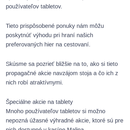
používateľov tabletov.
Tieto prispôsobené ponuky nám môžu
poskytnúť výhodu pri hraní našich
preferovaných hier na cestovaní.
Skúsme sa pozrieť bližšie na to, ako si tieto
propagačné akcie navzájom stoja a čo ich z
nich robí atraktívnymi.
Špeciálne akcie na tablety
Mnoho používateľov tabletov si možno
nepozná úžasné výhradné akcie, ktoré sú pre
nich dostupné v kasíne Malina.