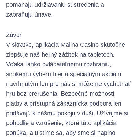
pomáhajú udržiavaniu sústredenia a
zabraňujú únave.
Záver
V skratke, aplikácia Malina Casino skutočne
zlepšuje náš herný zážitok na tabletoch.
Vďaka ľahko ovládateľnému rozhraniu,
širokému výberu hier a špeciálnym akciám
navrhnutým len pre nás si môžeme vychutnať
hru bez prerušenia. Bezpečné možnosti
platby a prístupná zákaznícka podpora len
pridávajú k nášmu pokoju v duši. Užívajme si
pohodlie a vzrušenie, ktoré táto aplikácia
ponúka, a uistime sa, aby sme si naplno