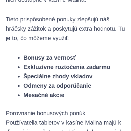
Tieto prispôsobené ponuky zlepšujú náš
hráčsky zážitok a poskytujú extra hodnotu. Tu
je to, čo môžeme využiť:
Bonusy za vernosť
Exkluzívne roztočenia zadarmo
Špeciálne zhody vkladov
Odmeny za odporúčanie
Mesačné akcie
Porovnanie bonusových ponúk
Používatelia tabletov v kasíne Malina majú k