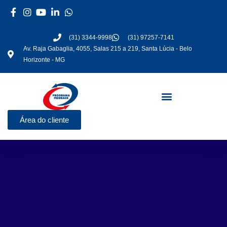
Ir
para
o
(31) 3344-9998
(31) 97257-7141
conteúdo
Av. Raja Gabaglia, 4055, Salas 215 a 219, Santa Lúcia - Belo
Horizonte - MG
Área do cliente