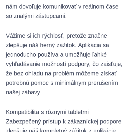
nám dovoľuje komunikovať v reálnom čase
so znalými zástupcami.
Vážime si ich rýchlosť, pretože značne
zlepšuje náš herný zážitok. Aplikácia sa
jednoducho používa a umožňuje ľahké
vyhľadávanie možností podpory, čo zaisťuje,
že bez ohľadu na problém môžeme získať
potrebnú pomoc s minimálnym prerušením
našej zábavy.
Kompatibilita s rôznymi tabletmi
Zabezpečený prístup k zákazníckej podpore
zlepšuje náš kompletný zážitok z aplikácie