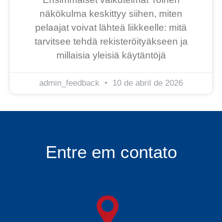
näkökulma keskittyy siihen, miten
pelaajat voivat lähteä liikkeelle: mitä
tarvitsee tehdä rekisteröityäkseen ja
millaisia yleisiä käytäntöjä
admin_feedback
10 de abril de 2026
Entre em contato