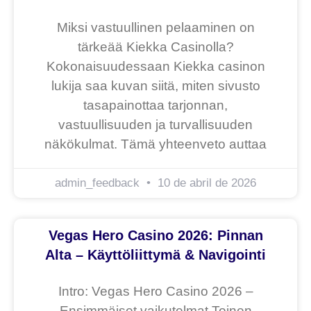
Miksi vastuullinen pelaaminen on
tärkeää Kiekka Casinolla?
Kokonaisuudessaan Kiekka casinon
lukija saa kuvan siitä, miten sivusto
tasapainottaa tarjonnan,
vastuullisuuden ja turvallisuuden
näkökulmat. Tämä yhteenveto auttaa
admin_feedback
10 de abril de 2026
Vegas Hero Casino 2026: Pinnan
Alta – Käyttöliittymä & Navigointi
Intro: Vegas Hero Casino 2026 –
Ensimmäiset vaikutelmat Toinen