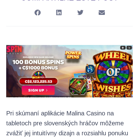
Pri skúmaní aplikácie Malina Casino na
tabletoch pre slovenských hráčov môžeme
zvážiť jej intuitívny dizajn a rozsiahlu ponuku