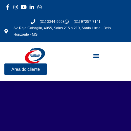
Ir
para
o
(31) 3344-9998
(31) 97257-7141
conteúdo
Av. Raja Gabaglia, 4055, Salas 215 a 219, Santa Lúcia - Belo
Horizonte - MG
Área do cliente