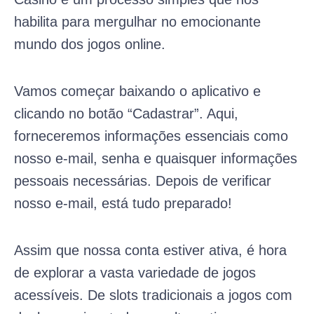
habilita para mergulhar no emocionante
mundo dos jogos online.
Vamos começar baixando o aplicativo e
clicando no botão “Cadastrar”. Aqui,
forneceremos informações essenciais como
nosso e-mail, senha e quaisquer informações
pessoais necessárias. Depois de verificar
nosso e-mail, está tudo preparado!
Assim que nossa conta estiver ativa, é hora
de explorar a vasta variedade de jogos
acessíveis. De slots tradicionais a jogos com