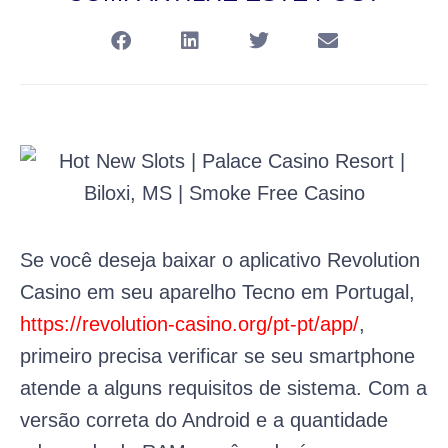
Se você deseja baixar o aplicativo Revolution
Casino em seu aparelho Tecno em Portugal,
https://revolution-casino.org/pt-pt/app/
,
primeiro precisa verificar se seu smartphone
atende a alguns requisitos de sistema. Com a
versão correta do Android e a quantidade