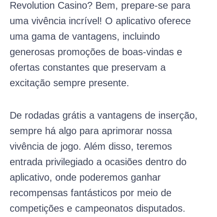
Revolution Casino? Bem, prepare-se para
uma vivência incrível! O aplicativo oferece
uma gama de vantagens, incluindo
generosas promoções de boas-vindas e
ofertas constantes que preservam a
excitação sempre presente.
De rodadas grátis a vantagens de inserção,
sempre há algo para aprimorar nossa
vivência de jogo. Além disso, teremos
entrada privilegiado a ocasiões dentro do
aplicativo, onde poderemos ganhar
recompensas fantásticos por meio de
competições e campeonatos disputados.