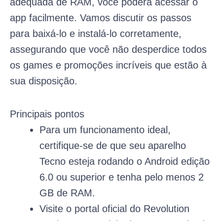
adequada de RAM, você poderá acessar o
app facilmente. Vamos discutir os passos
para baixá-lo e instalá-lo corretamente,
assegurando que você não desperdice todos
os games e promoções incríveis que estão à
sua disposição.
Principais pontos
Para um funcionamento ideal,
certifique-se de que seu aparelho
Tecno esteja rodando o Android edição
6.0 ou superior e tenha pelo menos 2
GB de RAM.
Visite o portal oficial do Revolution