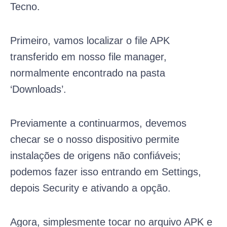
Tecno.
Primeiro, vamos localizar o file APK
transferido em nosso file manager,
normalmente encontrado na pasta
‘Downloads’.
Previamente a continuarmos, devemos
checar se o nosso dispositivo permite
instalações de origens não confiáveis;
podemos fazer isso entrando em Settings,
depois Security e ativando a opção.
Agora, simplesmente tocar no arquivo APK e