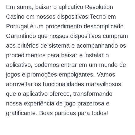
Em suma, baixar o aplicativo Revolution
Casino em nossos dispositivos Tecno em
Portugal é um procedimento descomplicado.
Garantindo que nossos dispositivos cumpram
aos critérios de sistema e acompanhando os
procedimentos para baixar e instalar o
aplicativo, podemos entrar em um mundo de
jogos e promoções empolgantes. Vamos
aproveitar os funcionalidades maravilhosos
que o aplicativo oferece, transformando
nossa experiência de jogo prazerosa e
gratificante. Boas partidas para todos!
Prev
Nex