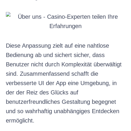
Diese Anpassung zielt auf eine nahtlose
Bedienung ab und sichert sicher, dass
Benutzer nicht durch Komplexität überwältigt
sind. Zusammenfassend schafft die
verbesserte UI der App eine Umgebung, in
der der Reiz des Glücks auf
benutzerfreundliches Gestaltung begegnet
und so wahrhaftig unabhängiges Entdecken
ermöglicht.