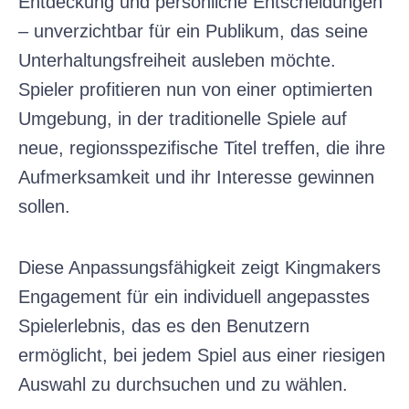
Entdeckung und persönliche Entscheidungen
– unverzichtbar für ein Publikum, das seine
Unterhaltungsfreiheit ausleben möchte.
Spieler profitieren nun von einer optimierten
Umgebung, in der traditionelle Spiele auf
neue, regionsspezifische Titel treffen, die ihre
Aufmerksamkeit und ihr Interesse gewinnen
sollen.
Diese Anpassungsfähigkeit zeigt Kingmakers
Engagement für ein individuell angepasstes
Spielerlebnis, das es den Benutzern
ermöglicht, bei jedem Spiel aus einer riesigen
Auswahl zu durchsuchen und zu wählen.