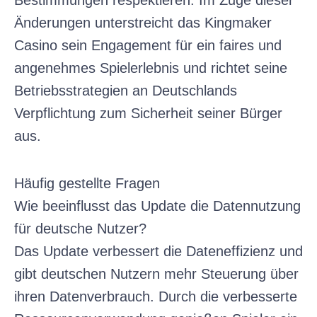
Änderungen unterstreicht das Kingmaker
Casino sein Engagement für ein faires und
angenehmes Spielerlebnis und richtet seine
Betriebsstrategien an Deutschlands
Verpflichtung zum Sicherheit seiner Bürger
aus.
Häufig gestellte Fragen
Wie beeinflusst das Update die Datennutzung
für deutsche Nutzer?
Das Update verbessert die Dateneffizienz und
gibt deutschen Nutzern mehr Steuerung über
ihren Datenverbrauch. Durch die verbesserte