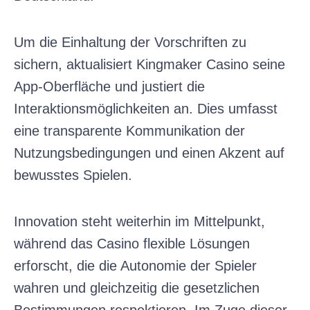
Um die Einhaltung der Vorschriften zu
sichern, aktualisiert Kingmaker Casino seine
App-Oberfläche und justiert die
Interaktionsmöglichkeiten an. Dies umfasst
eine transparente Kommunikation der
Nutzungsbedingungen und einen Akzent auf
bewusstes Spielen.
Innovation steht weiterhin im Mittelpunkt,
während das Casino flexible Lösungen
erforscht, die die Autonomie der Spieler
wahren und gleichzeitig die gesetzlichen
Bestimmungen respektieren. Im Zuge dieser