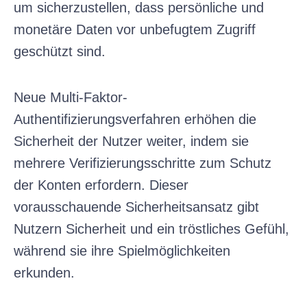
um sicherzustellen, dass persönliche und
monetäre Daten vor unbefugtem Zugriff
geschützt sind.
Neue Multi-Faktor-
Authentifizierungsverfahren erhöhen die
Sicherheit der Nutzer weiter, indem sie
mehrere Verifizierungsschritte zum Schutz
der Konten erfordern. Dieser
vorausschauende Sicherheitsansatz gibt
Nutzern Sicherheit und ein tröstliches Gefühl,
während sie ihre Spielmöglichkeiten
erkunden.