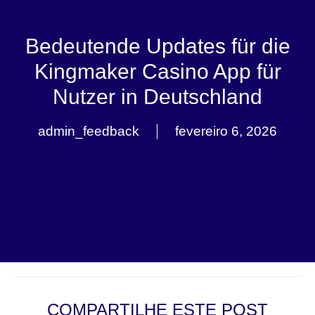
Bedeutende Updates für die
Kingmaker Casino App für
Nutzer in Deutschland
admin_feedback
fevereiro 6, 2026
COMPARTILHE ESTE POST