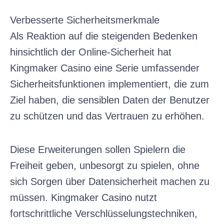
Verbesserte Sicherheitsmerkmale
Als Reaktion auf die steigenden Bedenken
hinsichtlich der Online-Sicherheit hat
Kingmaker Casino eine Serie umfassender
Sicherheitsfunktionen implementiert, die zum
Ziel haben, die sensiblen Daten der Benutzer
zu schützen und das Vertrauen zu erhöhen.
Diese Erweiterungen sollen Spielern die
Freiheit geben, unbesorgt zu spielen, ohne
sich Sorgen über Datensicherheit machen zu
müssen. Kingmaker Casino nutzt
fortschrittliche Verschlüsselungstechniken,