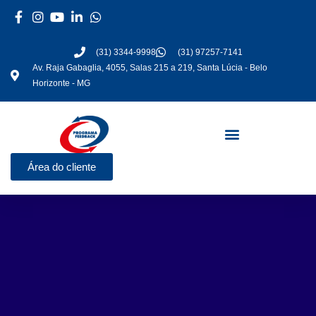
Ir
para
o
(31) 3344-9998
(31) 97257-7141
conteúdo
Av. Raja Gabaglia, 4055, Salas 215 a 219, Santa Lúcia - Belo
Horizonte - MG
Área do cliente