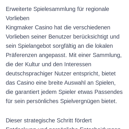
Erweiterte Spielesammlung für regionale
Vorlieben
Kingmaker Casino hat die verschiedenen
Vorlieben seiner Benutzer berücksichtigt und
sein Spielangebot sorgfältig an die lokalen
Präferenzen angepasst. Mit einer Sammlung,
die der Kultur und den Interessen
deutschsprachiger Nutzer entspricht, bietet
das Casino eine breite Auswahl an Spielen,
die garantiert jedem Spieler etwas Passendes
für sein persönliches Spielvergnügen bietet.
Dieser strategische Schritt fördert