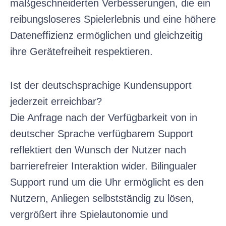
maßgeschneiderten Verbesserungen, die ein
reibungsloseres Spielerlebnis und eine höhere
Dateneffizienz ermöglichen und gleichzeitig
ihre Gerätefreiheit respektieren.
Ist der deutschsprachige Kundensupport
jederzeit erreichbar?
Die Anfrage nach der Verfügbarkeit von in
deutscher Sprache verfügbarem Support
reflektiert den Wunsch der Nutzer nach
barrierefreier Interaktion wider. Bilingualer
Support rund um die Uhr ermöglicht es den
Nutzern, Anliegen selbstständig zu lösen,
vergrößert ihre Spielautonomie und