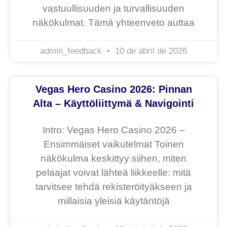
vastuullisuuden ja turvallisuuden
näkökulmat. Tämä yhteenveto auttaa
admin_feedback
10 de abril de 2026
Vegas Hero Casino 2026: Pinnan
Alta – Käyttöliittymä & Navigointi
Intro: Vegas Hero Casino 2026 –
Ensimmäiset vaikutelmat Toinen
näkökulma keskittyy siihen, miten
pelaajat voivat lähteä liikkeelle: mitä
tarvitsee tehdä rekisteröityäkseen ja
millaisia yleisiä käytäntöjä