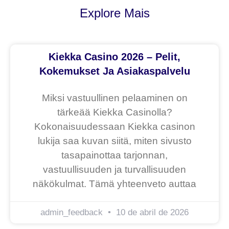
Explore Mais
Kiekka Casino 2026 – Pelit,
Kokemukset Ja Asiakaspalvelu
Miksi vastuullinen pelaaminen on
tärkeää Kiekka Casinolla?
Kokonaisuudessaan Kiekka casinon
lukija saa kuvan siitä, miten sivusto
tasapainottaa tarjonnan,
vastuullisuuden ja turvallisuuden
näkökulmat. Tämä yhteenveto auttaa
admin_feedback
10 de abril de 2026