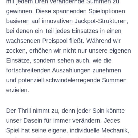
mit jedem Dreh verändernde Summen zu
gewinnen. Diese spannenden Spieloptionen
basieren auf innovativen Jackpot-Strukturen,
bei denen ein Teil jedes Einsatzes in einen
wachsenden Preispool fließt. Während wir
zocken, erhöhen wir nicht nur unsere eigenen
Einsätze, sondern sehen auch, wie die
fortschreitenden Auszahlungen zunehmen
und potenziell schwindelerregende Summen
erzielen.
Der Thrill nimmt zu, denn jeder Spin könnte
unser Dasein für immer verändern. Jedes
Spiel hat seine eigene, individuelle Mechanik,