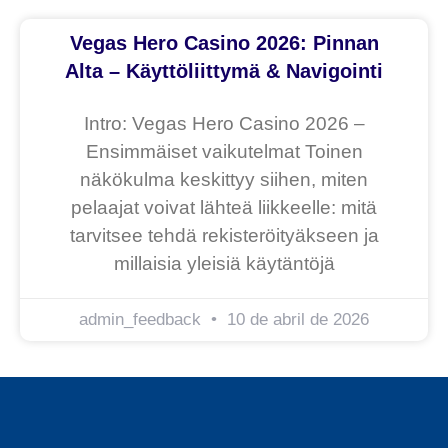
Vegas Hero Casino 2026: Pinnan
Alta – Käyttöliittymä & Navigointi
Intro: Vegas Hero Casino 2026 –
Ensimmäiset vaikutelmat Toinen
näkökulma keskittyy siihen, miten
pelaajat voivat lähteä liikkeelle: mitä
tarvitsee tehdä rekisteröityäkseen ja
millaisia yleisiä käytäntöjä
admin_feedback
10 de abril de 2026