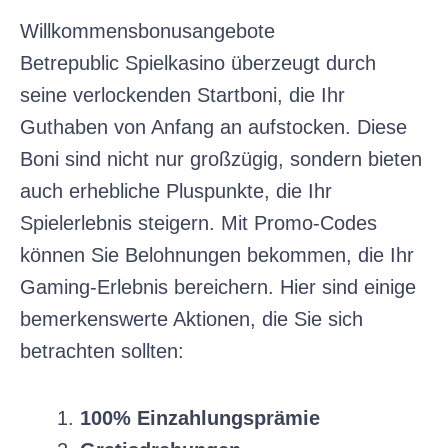
Willkommensbonusangebote
Betrepublic Spielkasino überzeugt durch
seine verlockenden Startboni, die Ihr
Guthaben von Anfang an aufstocken. Diese
Boni sind nicht nur großzügig, sondern bieten
auch erhebliche Pluspunkte, die Ihr
Spielerlebnis steigern. Mit Promo-Codes
können Sie Belohnungen bekommen, die Ihr
Gaming-Erlebnis bereichern. Hier sind einige
bemerkenswerte Aktionen, die Sie sich
betrachten sollten:
100% Einzahlungsprämie