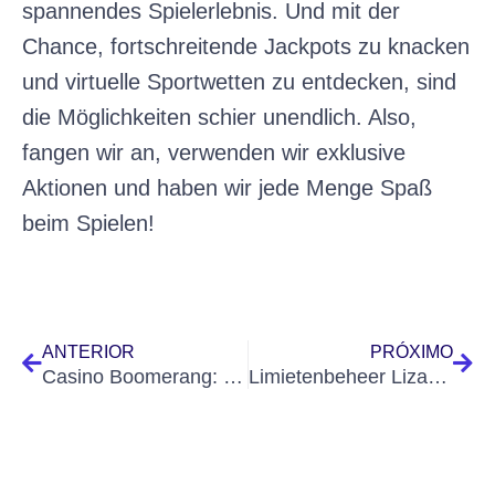
spannendes Spielerlebnis. Und mit der
Chance, fortschreitende Jackpots zu knacken
und virtuelle Sportwetten zu entdecken, sind
die Möglichkeiten schier unendlich. Also,
fangen wir an, verwenden wir exklusive
Aktionen und haben wir jede Menge Spaß
beim Spielen!
Prev
Nex
ANTERIOR
PRÓXIMO
Casino Boomerang: Juega con responsabilidad y disfruta de una diversión equitativa en España
Limietenbeheer Lizaro Casino beheert stortingen voor Nederland