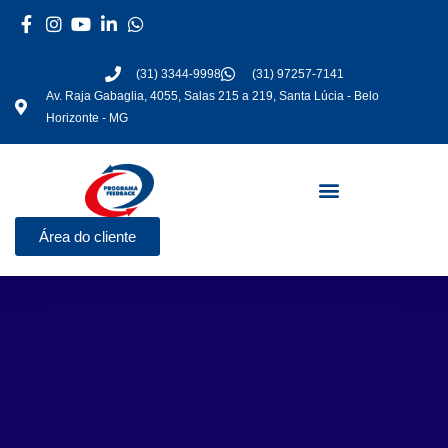
Ir
para
o
(31) 3344-9998
(31) 97257-7141
conteúdo
Av. Raja Gabaglia, 4055, Salas 215 a 219, Santa Lúcia - Belo
Horizonte - MG
Área do cliente