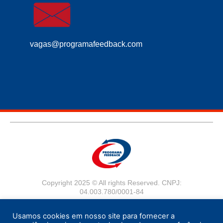
vagas@programafeedback.com
Copyright 2025 © All rights Reserved. CNPJ:
04.003.780/0001-84
TERMOS E CONDIÇÕES DE USO
Usamos cookies em nosso site para fornecer a