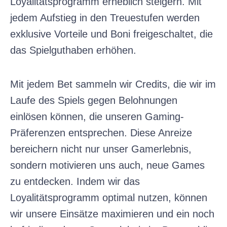
Loyalitätsprogramm erheblich steigern. Mit
jedem Aufstieg in den Treuestufen werden
exklusive Vorteile und Boni freigeschaltet, die
das Spielguthaben erhöhen.
Mit jedem Bet sammeln wir Credits, die wir im
Laufe des Spiels gegen Belohnungen
einlösen können, die unseren Gaming-
Präferenzen entsprechen. Diese Anreize
bereichern nicht nur unser Gamerlebnis,
sondern motivieren uns auch, neue Games
zu entdecken. Indem wir das
Loyalitätsprogramm optimal nutzen, können
wir unsere Einsätze maximieren und ein noch