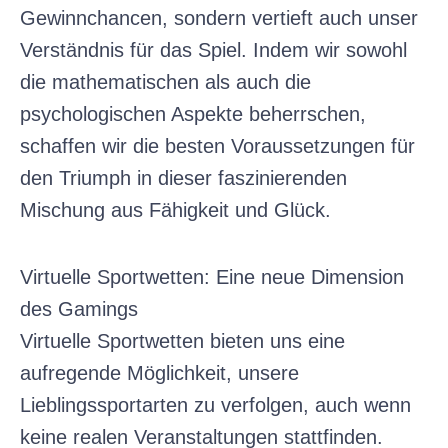
Gewinnchancen, sondern vertieft auch unser
Verständnis für das Spiel. Indem wir sowohl
die mathematischen als auch die
psychologischen Aspekte beherrschen,
schaffen wir die besten Voraussetzungen für
den Triumph in dieser faszinierenden
Mischung aus Fähigkeit und Glück.
Virtuelle Sportwetten: Eine neue Dimension
des Gamings
Virtuelle Sportwetten bieten uns eine
aufregende Möglichkeit, unsere
Lieblingssportarten zu verfolgen, auch wenn
keine realen Veranstaltungen stattfinden.