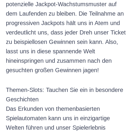
potenzielle Jackpot-Wachstumsmuster auf
dem Laufenden zu bleiben. Die Teilnahme an
progressiven Jackpots hält uns in Atem und
verdeutlicht uns, dass jeder Dreh unser Ticket
zu beispiellosen Gewinnen sein kann. Also,
lasst uns in diese spannende Welt
hineinspringen und zusammen nach den
gesuchten großen Gewinnen jagen!
Themen-Slots: Tauchen Sie ein in besondere
Geschichten
Das Erkunden von themenbasierten
Spielautomaten kann uns in einzigartige
Welten führen und unser Spielerlebnis