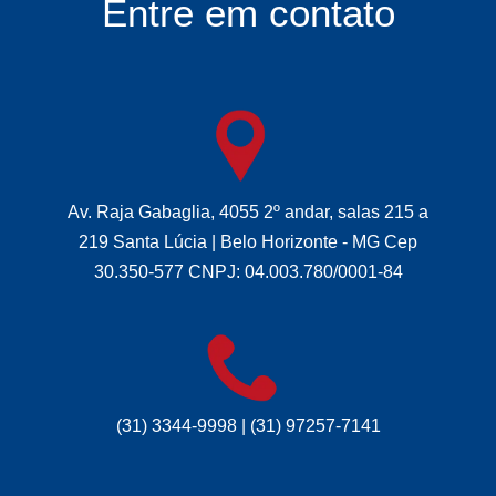
Entre em contato
Av. Raja Gabaglia, 4055 2º andar, salas 215 a
219 Santa Lúcia | Belo Horizonte - MG Cep
30.350-577 CNPJ: 04.003.780/0001-84
(31) 3344-9998 | (31) 97257-7141