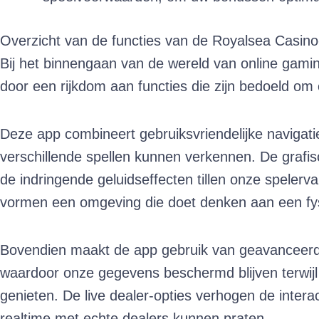
Overzicht van de functies van de Royalsea Casin
Bij het binnengaan van de wereld van online gami
door een rijkdom aan functies die zijn bedoeld om 
Deze app combineert gebruiksvriendelijke navigat
verschillende spellen kunnen verkennen. De grafis
de indringende geluidseffecten tillen onze speler
vormen een omgeving die doet denken aan een fys
Bovendien maakt de app gebruik van geavanceerd
waardoor onze gegevens beschermd blijven terwijl
genieten. De live dealer-opties verhogen de interac
realtime met echte dealers kunnen praten.