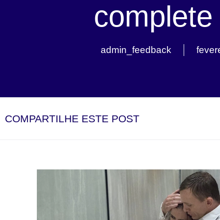
complete 
admin_feedback
fever
COMPARTILHE ESTE POST