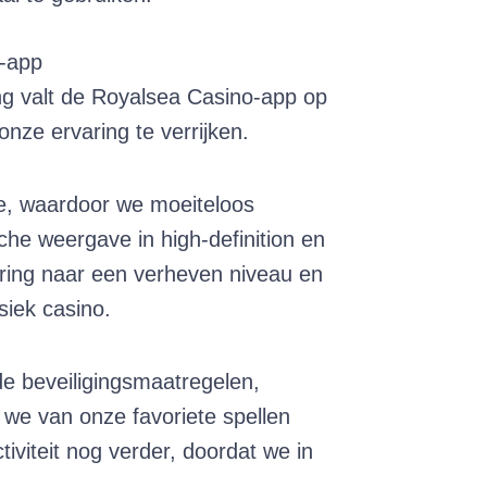
o-app
ng valt de Royalsea Casino-app op
onze ervaring te verrijken.
ie, waardoor we moeiteloos
che weergave in high-definition en
varing naar een verheven niveau en
iek casino.
e beveiligingsmaatregelen,
 we van onze favoriete spellen
tiviteit nog verder, doordat we in