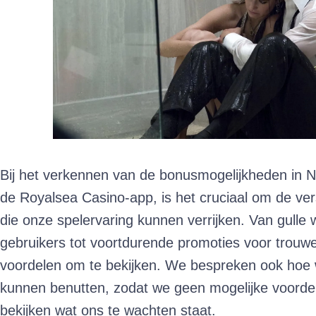
Bij het verkennen van de bonusmogelijkheden in Ne
de Royalsea Casino-app, is het cruciaal om de vers
die onze spelervaring kunnen verrijken. Van gull
gebruikers tot voortdurende promoties voor trouwe
voordelen om te bekijken. We bespreken ook hoe 
kunnen benutten, zodat we geen mogelijke voorde
bekijken wat ons te wachten staat.