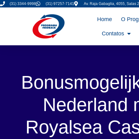
Ir
(31) 3344-9998
(31) 97257-7141
Av. Raja Gabaglia, 4055, Salas 
para
o
Home
O Prog
conteúdo
Contatos
Bonusmogelij
Nederland 
Royalsea Cas