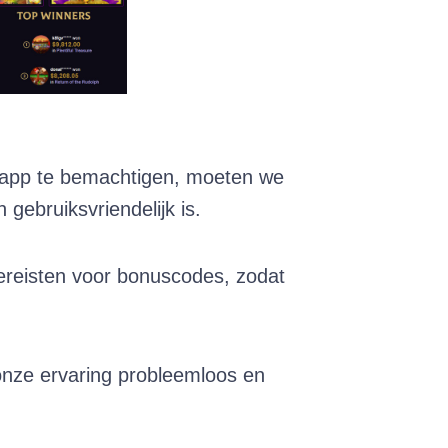
app te bemachtigen, moeten we
 gebruiksvriendelijk is.
reisten voor bonuscodes, zodat
nze ervaring probleemloos en