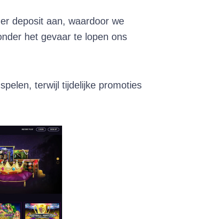
er deposit aan, waardoor we
der het gevaar te lopen ons
elen, terwijl tijdelijke promoties