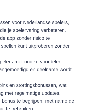
ssen voor Nederlandse spelers,
ie je spelervaring verbeteren.
 de app zonder risico te
spellen kunt uitproberen zonder
pelers met unieke voordelen,
 aangemoedigd en deelname wordt
pins en stortingsbonussen, wat
ng met regelmatige updates.
e bonus te begrijpen, met name de
l te gebruiken.