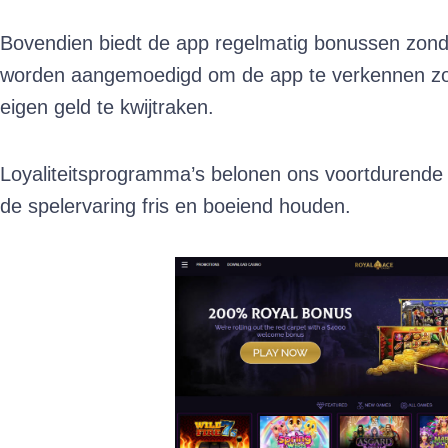
Bovendien biedt de app regelmatig bonussen zond
worden aangemoedigd om de app te verkennen zon
eigen geld te kwijtraken.
Loyaliteitsprogramma’s belonen ons voortdurende sp
de spelervaring fris en boeiend houden.