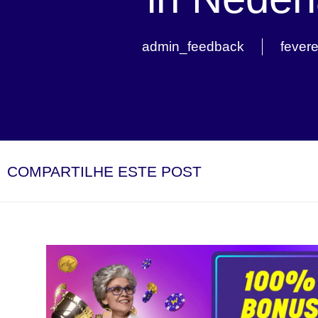
admin_feedback
fevere
COMPARTILHE ESTE POST