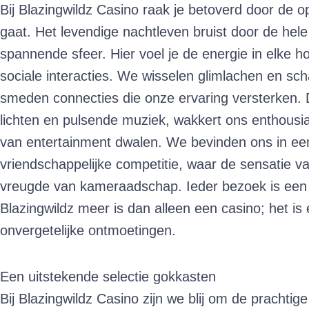
Bij Blazingwildz Casino raak je betoverd door de o
gaat. Het levendige nachtleven bruist door de hele 
spannende sfeer. Hier voel je de energie in elke h
sociale interacties. We wisselen glimlachen en s
smeden connecties die onze ervaring versterken. 
lichten en pulsende muziek, wakkert ons enthousias
van entertainment dwalen. We bevinden ons in e
vriendschappelijke competitie, waar de sensatie 
vreugde van kameraadschap. Ieder bezoek is een 
Blazingwildz meer is dan alleen een casino; het is
onvergetelijke ontmoetingen.
Een uitstekende selectie gokkasten
Bij Blazingwildz Casino zijn we blij om de prachtig