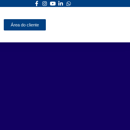
Área do cliente