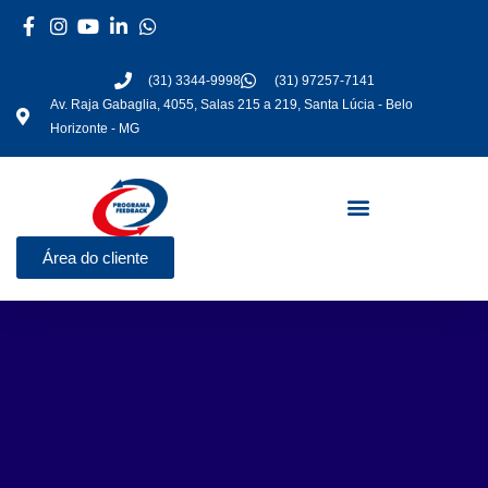
Ir
para
o
(31) 3344-9998
(31) 97257-7141
conteúdo
Av. Raja Gabaglia, 4055, Salas 215 a 219, Santa Lúcia - Belo
Horizonte - MG
Área do cliente