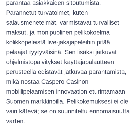
parantaa asiakkaiden sitoutumista.
Parannetut turvatoimet, kuten
salausmenetelmät, varmistavat turvalliset
maksut, ja monipuolinen pelikokoelma
kolikkopeleistä live-jakajapeleihin pitää
pelaajat tyytyväisinä. Sen lisäksi jatkuvat
ohjelmistopäivitykset käyttäjäpalautteen
perusteella edistävät jatkuvaa parantamista,
mikä nostaa Caspero Casinon
mobiilipelaamisen innovaation eturintamaan
Suomen markkinoilla. Pelikokemuksesi ei ole
vain kätevä; se on suunniteltu erinomaisuutta
varten.