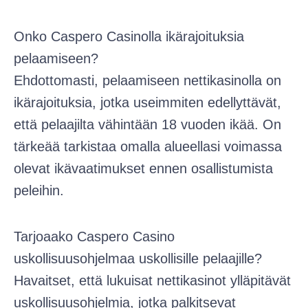
Onko Caspero Casinolla ikärajoituksia
pelaamiseen?
Ehdottomasti, pelaamiseen nettikasinolla on
ikärajoituksia, jotka useimmiten edellyttävät,
että pelaajilta vähintään 18 vuoden ikää. On
tärkeää tarkistaa omalla alueellasi voimassa
olevat ikävaatimukset ennen osallistumista
peleihin.
Tarjoaako Caspero Casino
uskollisuusohjelmaa uskollisille pelaajille?
Havaitset, että lukuisat nettikasinot ylläpitävät
uskollisuusohjelmia, jotka palkitsevat