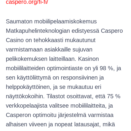
caspero.org/fi-fi/
Saumaton mobiilipelaamiskokemus
Matkapuhelinteknologian edistyessä Caspero
Casino on tehokkaasti mukautunut
varmistamaan asiakkaille sujuvan
pelikokemuksen laitteillaan. Kasinon
mobiililaitteiden optimointiaste on yli 98 %, ja
sen käyttöliittymä on responsiivinen ja
helppokäyttöinen, ja se mukautuu eri
näyttökokoihin. Tilastot osoittavat, että 75 %
verkkopelaajista valitsee mobiililaitteita, ja
Casperon optimoitu järjestelmä varmistaa
alhaisen viiveen ja nopeat latausajat, mikä