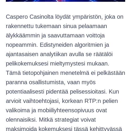
Caspero Casinolta löydät ympäristön, joka on
rakennettu tukemaan sinua pelaamaan
älykkäämmin ja saavuttamaan voittoja
nopeammin. Edistyneiden algoritmien ja
ajantasaisen analytiikan avulla se räätälöi
pelikokemuksesi mieltymystesi mukaan.
Tämä tietopohjainen menetelmä ei pelkästään
paranna osallistumista, vaan myös
potentiaalisesti pidentää pelisessioitasi. Kun
arvioit vaihtoehtojasi, korkean RTP:n pelien
valikoima ja mobiiliyhteensopivuus ovat
olennaisiksi. Mitkä strategiat voivat
maksimoida kokemuksesi tässä kehittyvässä