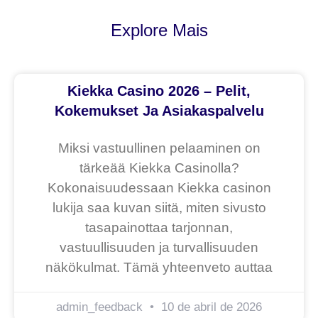
Explore Mais
Kiekka Casino 2026 – Pelit,
Kokemukset Ja Asiakaspalvelu
Miksi vastuullinen pelaaminen on
tärkeää Kiekka Casinolla?
Kokonaisuudessaan Kiekka casinon
lukija saa kuvan siitä, miten sivusto
tasapainottaa tarjonnan,
vastuullisuuden ja turvallisuuden
näkökulmat. Tämä yhteenveto auttaa
admin_feedback
10 de abril de 2026