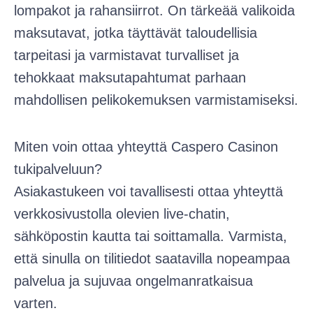
lompakot ja rahansiirrot. On tärkeää valikoida
maksutavat, jotka täyttävät taloudellisia
tarpeitasi ja varmistavat turvalliset ja
tehokkaat maksutapahtumat parhaan
mahdollisen pelikokemuksen varmistamiseksi.
Miten voin ottaa yhteyttä Caspero Casinon
tukipalveluun?
Asiakastukeen voi tavallisesti ottaa yhteyttä
verkkosivustolla olevien live-chatin,
sähköpostin kautta tai soittamalla. Varmista,
että sinulla on tilitiedot saatavilla nopeampaa
palvelua ja sujuvaa ongelmanratkaisua
varten.