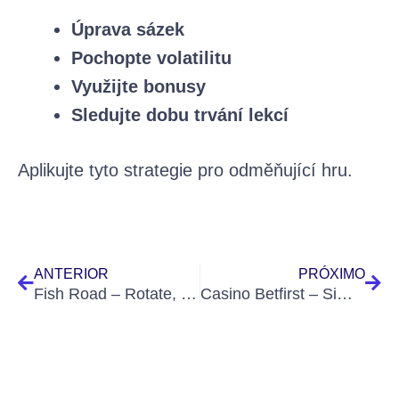
Úprava sázek
Pochopte volatilitu
Využijte bonusy
Sledujte dobu trvání lekcí
Aplikujte tyto strategie pro odměňující hru.
Prev
Nex
ANTERIOR
PRÓXIMO
Fish Road – Rotate, Triumph, and Feel the Excitement
Casino Betfirst – Simple à rejoindre, difficile à quitter