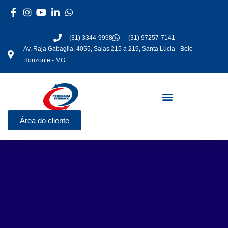
Ir
para
o
(31) 3344-9998
(31) 97257-7141
conteúdo
Av. Raja Gabaglia, 4055, Salas 215 a 219, Santa Lúcia - Belo
Horizonte - MG
Área do cliente