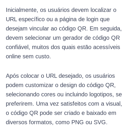
Inicialmente, os usuários devem localizar o
URL específico ou a página de login que
desejam vincular ao código QR. Em seguida,
devem selecionar um gerador de código QR
confiável, muitos dos quais estão acessíveis
online sem custo.
Após colocar o URL desejado, os usuários
podem customizar o design do código QR,
selecionando cores ou incluindo logotipos, se
preferirem. Uma vez satisfeitos com a visual,
o código QR pode ser criado e baixado em
diversos formatos, como PNG ou SVG.