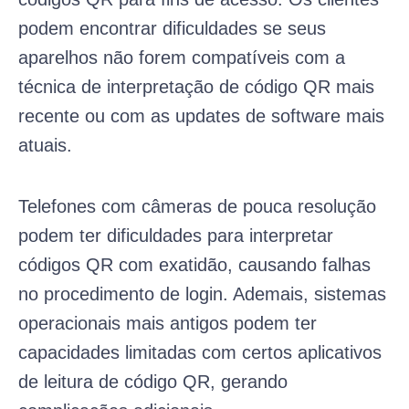
podem encontrar dificuldades se seus
aparelhos não forem compatíveis com a
técnica de interpretação de código QR mais
recente ou com as updates de software mais
atuais.
Telefones com câmeras de pouca resolução
podem ter dificuldades para interpretar
códigos QR com exatidão, causando falhas
no procedimento de login. Ademais, sistemas
operacionais mais antigos podem ter
capacidades limitadas com certos aplicativos
de leitura de código QR, gerando