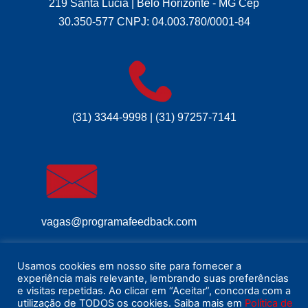
219 Santa Lúcia | Belo Horizonte - MG Cep
30.350-577 CNPJ: 04.003.780/0001-84
(31) 3344-9998 | (31) 97257-7141
vagas@programafeedback.com
Usamos cookies em nosso site para fornecer a
experiência mais relevante, lembrando suas preferências
e visitas repetidas. Ao clicar em “Aceitar”, concorda com a
utilização de TODOS os cookies. Saiba mais em
Política de