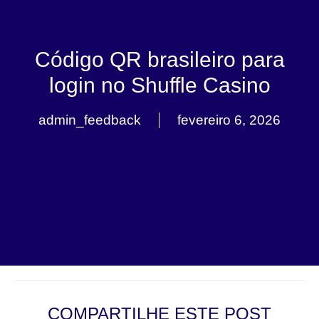
Código QR brasileiro para
login no Shuffle Casino
admin_feedback
fevereiro 6, 2026
COMPARTILHE ESTE POST