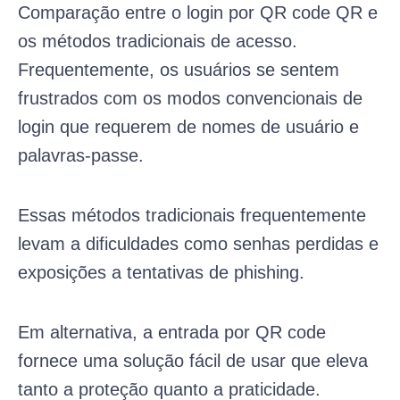
Comparação entre o login por QR code QR e
os métodos tradicionais de acesso.
Frequentemente, os usuários se sentem
frustrados com os modos convencionais de
login que requerem de nomes de usuário e
palavras-passe.
Essas métodos tradicionais frequentemente
levam a dificuldades como senhas perdidas e
exposições a tentativas de phishing.
Em alternativa, a entrada por QR code
fornece uma solução fácil de usar que eleva
tanto a proteção quanto a praticidade.