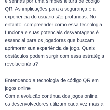
e senhas por uma simples leitura de código
QR. As implicações para a segurança e a
experiência do usuário são profundas. No
entanto, compreender como essa tecnologia
funciona e suas potenciais desvantagens é
essencial para os jogadores que buscam
aprimorar sua experiência de jogo. Quais
obstáculos podem surgir com essa estratégia
revolucionária?
Entendendo a tecnologia de código QR em
jogos online
Com a evolução contínua dos jogos online,
os desenvolvedores utilizam cada vez mais a