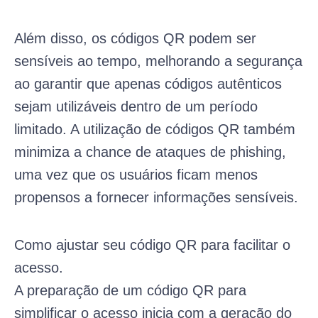
Além disso, os códigos QR podem ser
sensíveis ao tempo, melhorando a segurança
ao garantir que apenas códigos autênticos
sejam utilizáveis dentro de um período
limitado. A utilização de códigos QR também
minimiza a chance de ataques de phishing,
uma vez que os usuários ficam menos
propensos a fornecer informações sensíveis.
Como ajustar seu código QR para facilitar o
acesso.
A preparação de um código QR para
simplificar o acesso inicia com a geração do