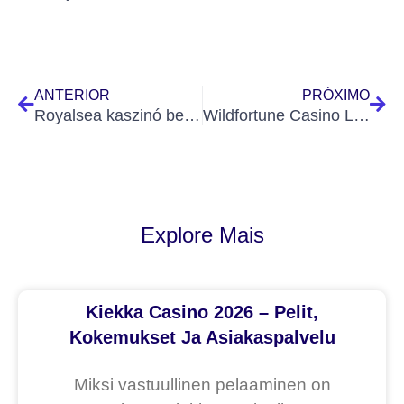
Prev
Nex
ANTERIOR
PRÓXIMO
Royalsea kaszinó bejelentkezési címének ellenőrzési folyamata magyar játékosok részére
Wildfortune Casino Login Gadget Management System Guide for Australia Gamers
Explore Mais
Kiekka Casino 2026 – Pelit,
Kokemukset Ja Asiakaspalvelu
Miksi vastuullinen pelaaminen on