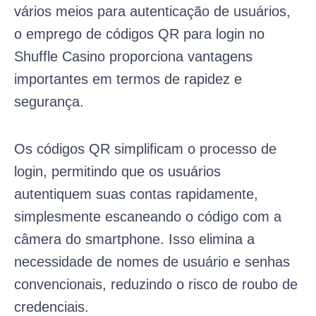
vários meios para autenticação de usuários,
o emprego de códigos QR para login no
Shuffle Casino proporciona vantagens
importantes em termos de rapidez e
segurança.
Os códigos QR simplificam o processo de
login, permitindo que os usuários
autentiquem suas contas rapidamente,
simplesmente escaneando o código com a
câmera do smartphone. Isso elimina a
necessidade de nomes de usuário e senhas
convencionais, reduzindo o risco de roubo de
credenciais.