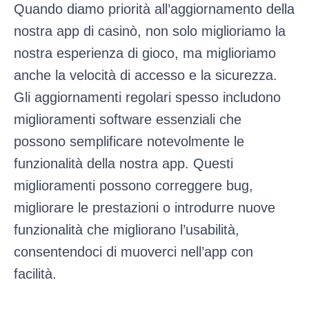
Quando diamo priorità all’aggiornamento della
nostra app di casinò, non solo miglioriamo la
nostra esperienza di gioco, ma miglioriamo
anche la velocità di accesso e la sicurezza.
Gli aggiornamenti regolari spesso includono
miglioramenti software essenziali che
possono semplificare notevolmente le
funzionalità della nostra app. Questi
miglioramenti possono correggere bug,
migliorare le prestazioni o introdurre nuove
funzionalità che migliorano l’usabilità,
consentendoci di muoverci nell’app con
facilità.