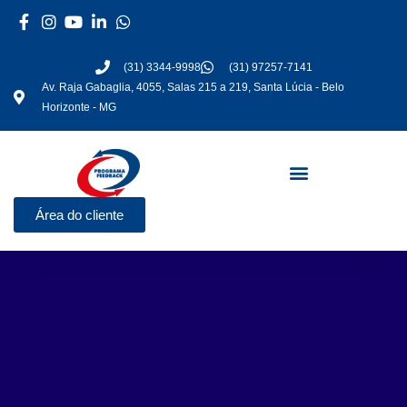
Ir
para
o
(31) 3344-9998
(31) 97257-7141
conteúdo
Av. Raja Gabaglia, 4055, Salas 215 a 219, Santa Lúcia - Belo
Horizonte - MG
Área do cliente