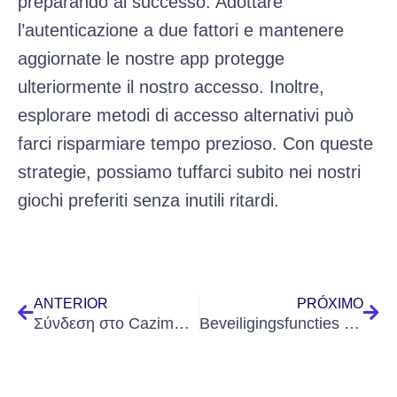
preparando al successo. Adottare
l’autenticazione a due fattori e mantenere
aggiornate le nostre app protegge
ulteriormente il nostro accesso. Inoltre,
esplorare metodi di accesso alternativi può
farci risparmiare tempo prezioso. Con queste
strategie, possiamo tuffarci subito nei nostri
giochi preferiti senza inutili ritardi.
Prev
Nex
ANTERIOR
PRÓXIMO
Σύνδεση στο Cazimbo Casino Πρώτη Κατάθεση και Πρόσβαση Account για Χρήστες στην Ελλάδα
Beveiligingsfuncties en toegangsopties voor het inloggen bij Koninklijk Game Casino voor gebruikers uit Nederland