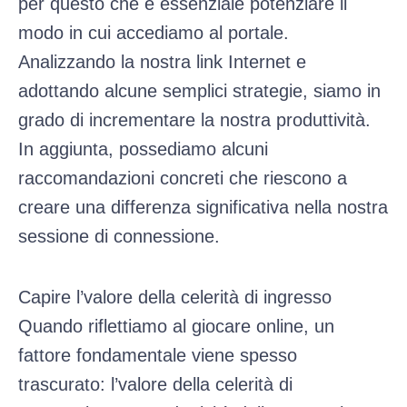
per questo che è essenziale potenziare il
modo in cui accediamo al portale.
Analizzando la nostra link Internet e
adottando alcune semplici strategie, siamo in
grado di incrementare la nostra produttività.
In aggiunta, possediamo alcuni
raccomandazioni concreti che riescono a
creare una differenza significativa nella nostra
sessione di connessione.
Capire l’valore della celerità di ingresso
Quando riflettiamo al giocare online, un
fattore fondamentale viene spesso
trascurato: l’valore della celerità di