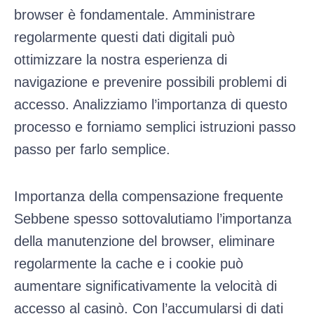
browser è fondamentale. Amministrare
regolarmente questi dati digitali può
ottimizzare la nostra esperienza di
navigazione e prevenire possibili problemi di
accesso. Analizziamo l’importanza di questo
processo e forniamo semplici istruzioni passo
passo per farlo semplice.
Importanza della compensazione frequente
Sebbene spesso sottovalutiamo l’importanza
della manutenzione del browser, eliminare
regolarmente la cache e i cookie può
aumentare significativamente la velocità di
accesso al casinò. Con l’accumularsi di dati