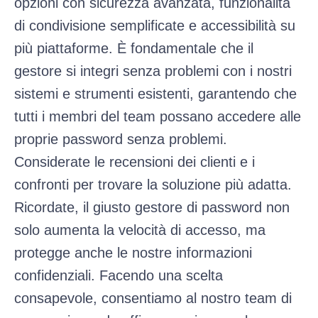
opzioni con sicurezza avanzata, funzionalità
di condivisione semplificate e accessibilità su
più piattaforme. È fondamentale che il
gestore si integri senza problemi con i nostri
sistemi e strumenti esistenti, garantendo che
tutti i membri del team possano accedere alle
proprie password senza problemi.
Considerate le recensioni dei clienti e i
confronti per trovare la soluzione più adatta.
Ricordate, il giusto gestore di password non
solo aumenta la velocità di accesso, ma
protegge anche le nostre informazioni
confidenziali. Facendo una scelta
consapevole, consentiamo al nostro team di