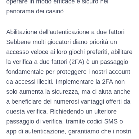
operare in modo efficace e sicuro nel
panorama dei casinò.
Abilitazione dell’autenticazione a due fattori
Sebbene molti giocatori diano priorità un
accesso veloce ai loro giochi preferiti, abilitare
la verifica a due fattori (2FA) è un passaggio
fondamentale per proteggere i nostri account
da accessi illeciti. Implementare la 2FA non
solo aumenta la sicurezza, ma ci aiuta anche
a beneficiare dei numerosi vantaggi offerti da
questa verifica. Richiedendo un ulteriore
passaggio di verifica, tramite codici SMS o
app di autenticazione, garantiamo che i nostri