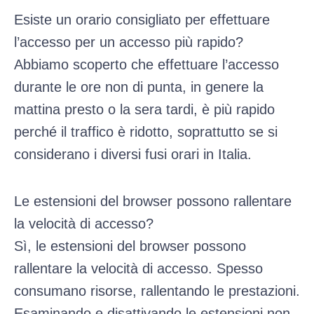
Esiste un orario consigliato per effettuare
l’accesso per un accesso più rapido?
Abbiamo scoperto che effettuare l’accesso
durante le ore non di punta, in genere la
mattina presto o la sera tardi, è più rapido
perché il traffico è ridotto, soprattutto se si
considerano i diversi fusi orari in Italia.
Le estensioni del browser possono rallentare
la velocità di accesso?
Sì, le estensioni del browser possono
rallentare la velocità di accesso. Spesso
consumano risorse, rallentando le prestazioni.
Esaminando e disattivando le estensioni non