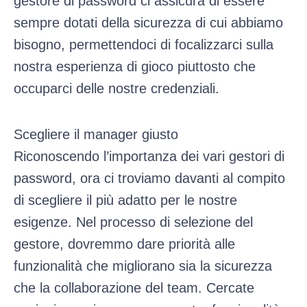
gestore di password ci assicura di essere
sempre dotati della sicurezza di cui abbiamo
bisogno, permettendoci di focalizzarci sulla
nostra esperienza di gioco piuttosto che
occuparci delle nostre credenziali.
Scegliere il manager giusto
Riconoscendo l’importanza dei vari gestori di
password, ora ci troviamo davanti al compito
di scegliere il più adatto per le nostre
esigenze. Nel processo di selezione del
gestore, dovremmo dare priorità alle
funzionalità che migliorano sia la sicurezza
che la collaborazione del team. Cercate