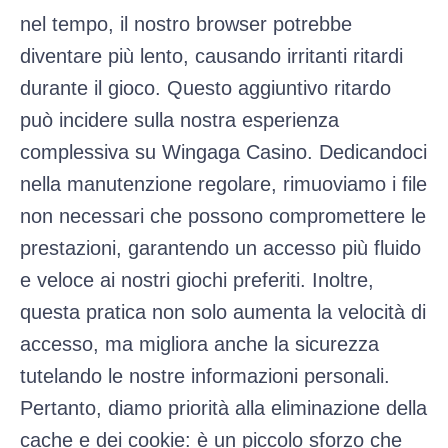
nel tempo, il nostro browser potrebbe
diventare più lento, causando irritanti ritardi
durante il gioco. Questo aggiuntivo ritardo
può incidere sulla nostra esperienza
complessiva su Wingaga Casino. Dedicandoci
nella manutenzione regolare, rimuoviamo i file
non necessari che possono compromettere le
prestazioni, garantendo un accesso più fluido
e veloce ai nostri giochi preferiti. Inoltre,
questa pratica non solo aumenta la velocità di
accesso, ma migliora anche la sicurezza
tutelando le nostre informazioni personali.
Pertanto, diamo priorità alla eliminazione della
cache e dei cookie: è un piccolo sforzo che