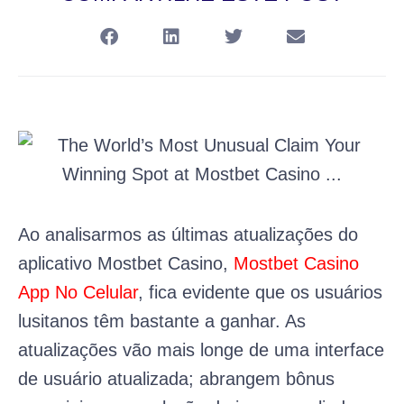
Ao analisarmos as últimas atualizações do
aplicativo Mostbet Casino,
Mostbet Casino
App No Celular
, fica evidente que os usuários
lusitanos têm bastante a ganhar. As
atualizações vão mais longe de uma interface
de usuário atualizada; abrangem bônus