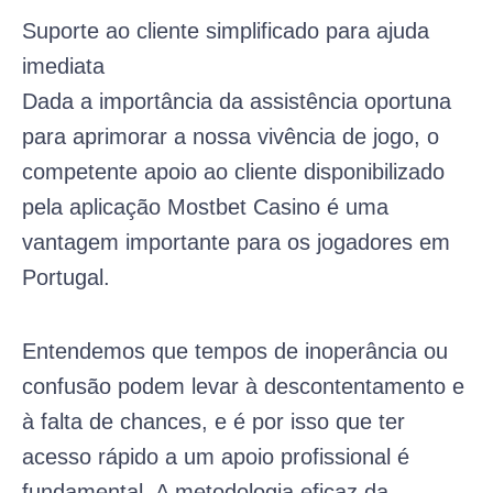
Suporte ao cliente simplificado para ajuda
imediata
Dada a importância da assistência oportuna
para aprimorar a nossa vivência de jogo, o
competente apoio ao cliente disponibilizado
pela aplicação Mostbet Casino é uma
vantagem importante para os jogadores em
Portugal.
Entendemos que tempos de inoperância ou
confusão podem levar à descontentamento e
à falta de chances, e é por isso que ter
acesso rápido a um apoio profissional é
fundamental. A metodologia eficaz da