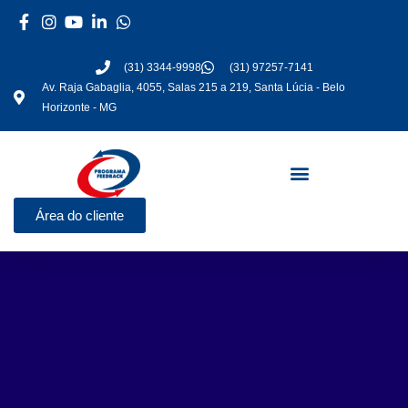
Ir
para
o
(31) 3344-9998
(31) 97257-7141
conteúdo
Av. Raja Gabaglia, 4055, Salas 215 a 219, Santa Lúcia - Belo
Horizonte - MG
Área do cliente