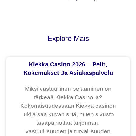
Explore Mais
Kiekka Casino 2026 – Pelit,
Kokemukset Ja Asiakaspalvelu
Miksi vastuullinen pelaaminen on
tärkeää Kiekka Casinolla?
Kokonaisuudessaan Kiekka casinon
lukija saa kuvan siitä, miten sivusto
tasapainottaa tarjonnan,
vastuullisuuden ja turvallisuuden