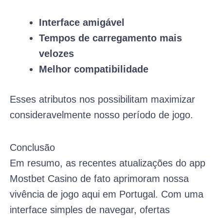
Interface amigável
Tempos de carregamento mais
velozes
Melhor compatibilidade
Esses atributos nos possibilitam maximizar
consideravelmente nosso período de jogo.
Conclusão
Em resumo, as recentes atualizações do app
Mostbet Casino de fato aprimoram nossa
vivência de jogo aqui em Portugal. Com uma
interface simples de navegar, ofertas