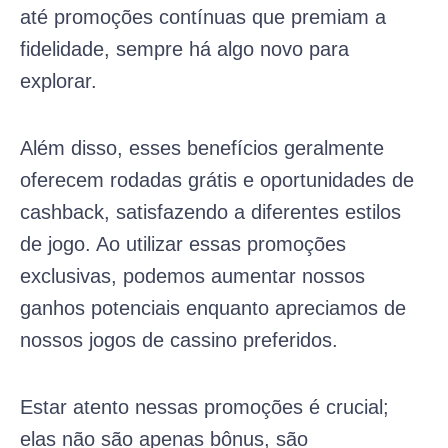
até promoções contínuas que premiam a
fidelidade, sempre há algo novo para
explorar.
Além disso, esses benefícios geralmente
oferecem rodadas grátis e oportunidades de
cashback, satisfazendo a diferentes estilos
de jogo. Ao utilizar essas promoções
exclusivas, podemos aumentar nossos
ganhos potenciais enquanto apreciamos de
nossos jogos de cassino preferidos.
Estar atento nessas promoções é crucial;
elas não são apenas bônus, são