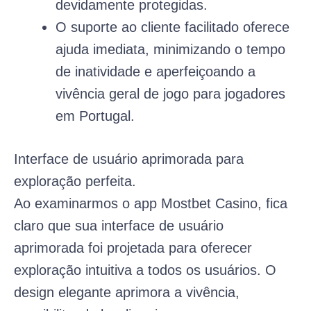
devidamente protegidas.
O suporte ao cliente facilitado oferece
ajuda imediata, minimizando o tempo
de inatividade e aperfeiçoando a
vivência geral de jogo para jogadores
em Portugal.
Interface de usuário aprimorada para
exploração perfeita.
Ao examinarmos o app Mostbet Casino, fica
claro que sua interface de usuário
aprimorada foi projetada para oferecer
exploração intuitiva a todos os usuários. O
design elegante aprimora a vivência,