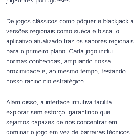
jogadores portugueses.
De jogos clássicos como pôquer e blackjack a
versões regionais como suéca e bisca, o
aplicativo atualizado traz os sabores regionais
para o primeiro plano. Cada jogo inclui
normas conhecidas, ampliando nossa
proximidade e, ao mesmo tempo, testando
nosso raciocínio estratégico.
Além disso, a interface intuitiva facilita
explorar sem esforço, garantindo que
sejamos capazes de nos concentrar em
dominar o jogo em vez de barreiras técnicos.