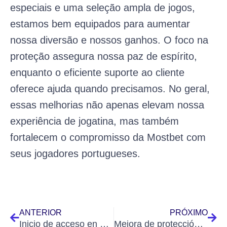
especiais e uma seleção ampla de jogos,
estamos bem equipados para aumentar
nossa diversão e nossos ganhos. O foco na
proteção assegura nossa paz de espírito,
enquanto o eficiente suporte ao cliente
oferece ajuda quando precisamos. No geral,
essas melhorias não apenas elevam nossa
experiência de jogatina, mas também
fortalecem o compromisso da Mostbet com
seus jogadores portugueses.
Prev
Nex
ANTERIOR
PRÓXIMO
Inicio de acceso en Fambet Casino para jugadores de España
Mejora de protección total para acceder en Unibet Casino España