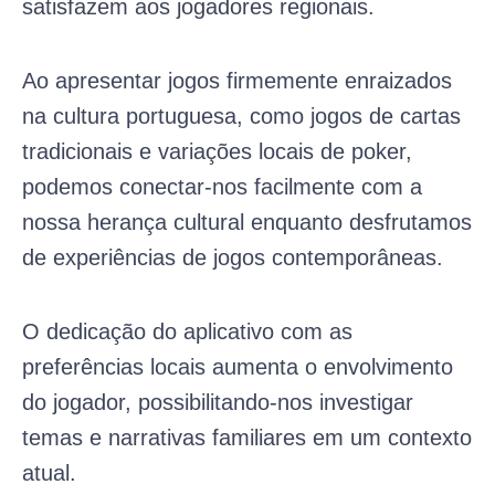
satisfazem aos jogadores regionais.
Ao apresentar jogos firmemente enraizados
na cultura portuguesa, como jogos de cartas
tradicionais e variações locais de poker,
podemos conectar-nos facilmente com a
nossa herança cultural enquanto desfrutamos
de experiências de jogos contemporâneas.
O dedicação do aplicativo com as
preferências locais aumenta o envolvimento
do jogador, possibilitando-nos investigar
temas e narrativas familiares em um contexto
atual.