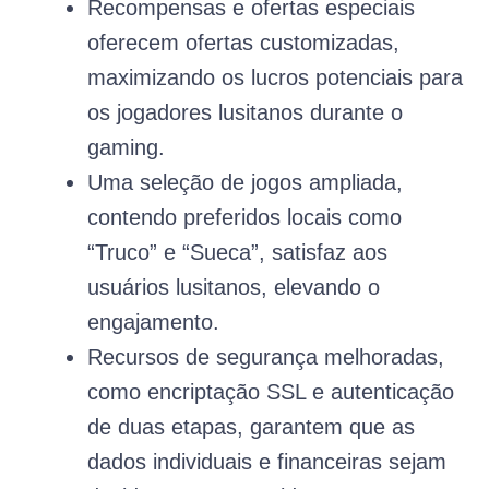
Recompensas e ofertas especiais
oferecem ofertas customizadas,
maximizando os lucros potenciais para
os jogadores lusitanos durante o
gaming.
Uma seleção de jogos ampliada,
contendo preferidos locais como
“Truco” e “Sueca”, satisfaz aos
usuários lusitanos, elevando o
engajamento.
Recursos de segurança melhoradas,
como encriptação SSL e autenticação
de duas etapas, garantem que as
dados individuais e financeiras sejam