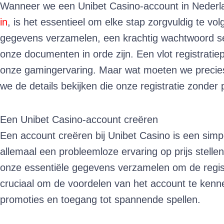
Wanneer we een Unibet Casino-account in Nederl
in
, is het essentieel om elke stap zorgvuldig te v
gegevens verzamelen, een krachtig wachtwoord se
onze documenten in orde zijn. Een vlot registratie
onze gamingervaring. Maar wat moeten we precie
we de details bekijken die onze registratie zonder
Een Unibet Casino-account creëren
Een account creëren bij Unibet Casino is een sim
allemaal een probleemloze ervaring op prijs stel
onze essentiële gegevens verzamelen om de registr
cruciaal om de voordelen van het account te kenn
promoties en toegang tot spannende spellen.