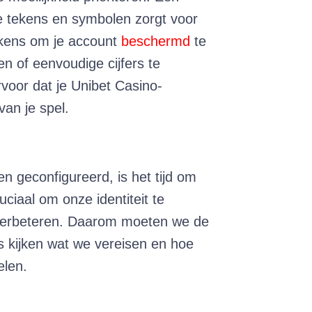
ke tekens en symbolen zorgt voor
ekens om je account
beschermd
te
n of eenvoudige cijfers te
rvoor dat je Unibet Casino-
van je spel.
geconfigureerd, is het tijd om
uciaal om onze identiteit te
 verbeteren. Daarom moeten we de
 kijken wat we vereisen en hoe
elen.