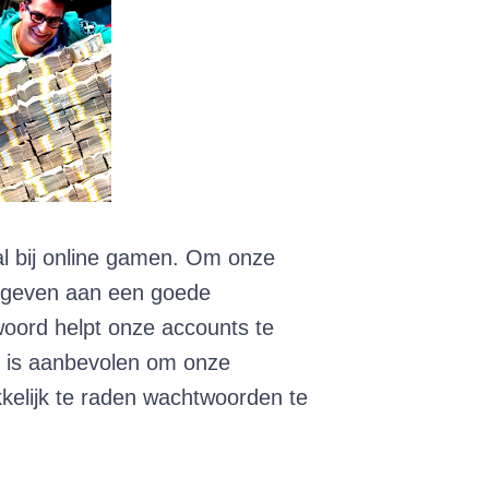
ral bij online gamen. Om onze
it geven aan een goede
woord helpt onze accounts te
 is aanbevolen om onze
kelijk te raden wachtwoorden te