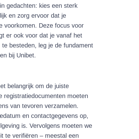
in gedachten: kies een sterk
jk en zorg ervoor dat je
te voorkomen. Deze focus voor
gt er ook voor dat je vanaf het
jd te besteden, leg je de fundament
en bij Unibet.
et belangrijk om de juiste
ze registratiedocumenten moeten
vens van tevoren verzamelen.
tedatum en contactgegevens op,
lgeving is. Vervolgens moeten we
t te verifiëren – meestal een