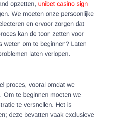
and opzetten,
unibet casino sign
olgen. We moeten onze persoonlijke
lecteren en ervoor zorgen dat
proces kan de toon zetten voor
s weten om te beginnen? Laten
 problemen laten verlopen.
pel proces, vooral omdat we
len. Om te beginnen moeten we
atie te versnellen. Het is
en; deze bevatten vaak exclusieve