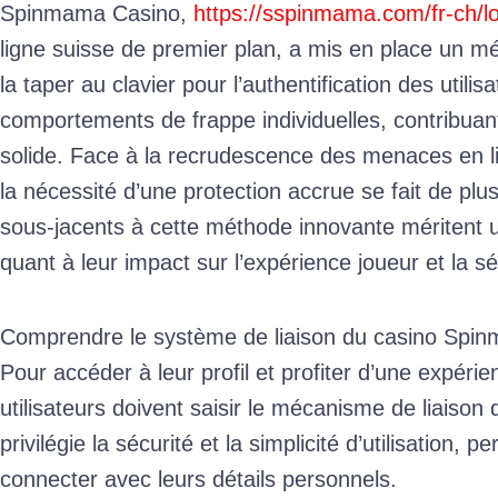
Spinmama Casino,
https://sspinmama.com/fr-ch/l
ligne suisse de premier plan, a mis en place un m
la taper au clavier pour l’authentification des utili
comportements de frappe individuelles, contribuan
solide. Face à la recrudescence des menaces en lig
la nécessité d’une protection accrue se fait de plu
sous-jacents à cette méthode innovante méritent
quant à leur impact sur l’expérience joueur et la s
Comprendre le système de liaison du casino Spi
Pour accéder à leur profil et profiter d’une expérie
utilisateurs doivent saisir le mécanisme de liais
privilégie la sécurité et la simplicité d’utilisation,
connecter avec leurs détails personnels.