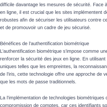
difficile davantage les mesures de sécurité. Face 
en ligne, il est crucial que les sites implémentent 
robustes afin de sécuriser les utilisateurs contre c
et de promouvoir un cadre de jeu sécurisé.
Bénéfices de l’authentification biométrique
L’authentification biométrique s’impose comme une 
renforcer la sécurité des jeux en ligne. En utilisan
uniques telles que les empreintes, la reconnaissan
de l’iris, cette technologie offre une approche de vér
que les mots de passe traditionnels.
La l’implémentation de technologies biométriques 
compromission de comptes, car ces identifiants 