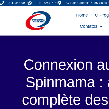
Ir
(31) 3344-9998
(31) 97257-7141
Av. Raja Gabaglia, 4055, Salas 
para
o
Home
O Prog
conteúdo
Contatos
Connexion a
Spinmama : 
complète des