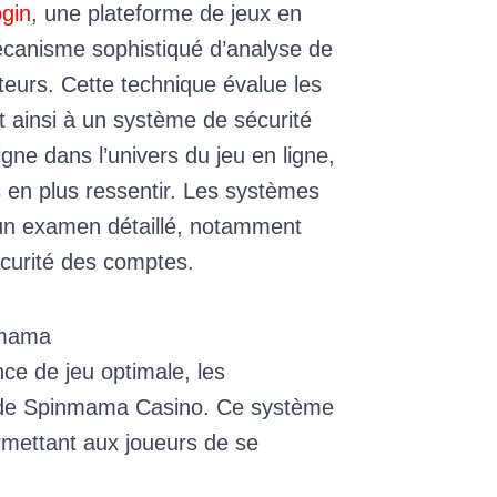
ogin
, une plateforme de jeux en
écanisme sophistiqué d’analyse de
sateurs. Cette technique évalue les
t ainsi à un système de sécurité
ne dans l’univers du jeu en ligne,
s en plus ressentir. Les systèmes
 un examen détaillé, notamment
écurité des comptes.
nmama
nce de jeu optimale, les
on de Spinmama Casino. Ce système
 permettant aux joueurs de se