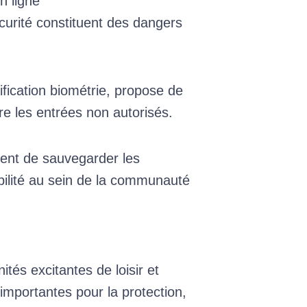
n ligne
écurité constituent des dangers
fication biométrie, propose de
re les entrées non autorisés.
ement de sauvegarder les
abilité au sein de la communauté
tés excitantes de loisir et
importantes pour la protection,