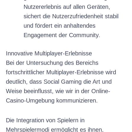
Nutzererlebnis auf allen Geräten,
sichert die Nutzerzufriedenheit stabil
und fördert ein anhaltendes
Engagement der Community.
Innovative Multiplayer-Erlebnisse
Bei der Untersuchung des Bereichs
fortschrittlicher Multiplayer-Erlebnisse wird
deutlich, dass Social Gaming die Art und
Weise beeinflusst, wie wir in der Online-
Casino-Umgebung kommunizieren.
Die Integration von Spielern in
Mehrspielermodi ermöglicht es ihnen,