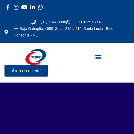
Ir
para
o
(31) 3344-9998
(31) 97257-7141
conteúdo
Av. Raja Gabaglia, 4055, Salas 215 a 219, Santa Lúcia - Belo
Horizonte - MG
Área do cliente