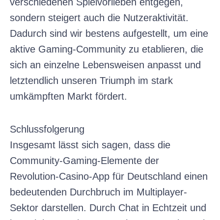
verschiedenen Spielvorlieben entgegen,
sondern steigert auch die Nutzeraktivität.
Dadurch sind wir bestens aufgestellt, um eine
aktive Gaming-Community zu etablieren, die
sich an einzelne Lebensweisen anpasst und
letztendlich unseren Triumph im stark
umkämpften Markt fördert.
Schlussfolgerung
Insgesamt lässt sich sagen, dass die
Community-Gaming-Elemente der
Revolution-Casino-App für Deutschland einen
bedeutenden Durchbruch im Multiplayer-
Sektor darstellen. Durch Chat in Echtzeit und