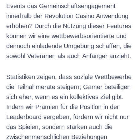
Events das Gemeinschaftsengagement
innerhalb der Revolution Casino Anwendung
erhöhen? Durch die Nutzung dieser Features
können wir eine wettbewerbsorientierte und
dennoch einladende Umgebung schaffen, die
sowohl Veteranen als auch Anfänger anzieht.
Statistiken zeigen, dass soziale Wettbewerbe
die Teilnahmerate steigern; Gamer beteiligen
sich eher, wenn es ein kollektives Ziel gibt.
Indem wir Prämien für die Position in der
Leaderboard vergeben, fördern wir nicht nur
das Spielen, sondern stärken auch die
zwischenmenschlichen Beziehungen