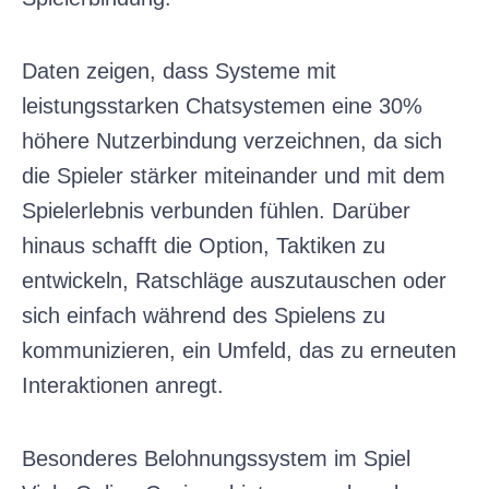
Daten zeigen, dass Systeme mit
leistungsstarken Chatsystemen eine 30%
höhere Nutzerbindung verzeichnen, da sich
die Spieler stärker miteinander und mit dem
Spielerlebnis verbunden fühlen. Darüber
hinaus schafft die Option, Taktiken zu
entwickeln, Ratschläge auszutauschen oder
sich einfach während des Spielens zu
kommunizieren, ein Umfeld, das zu erneuten
Interaktionen anregt.
Besonderes Belohnungssystem im Spiel