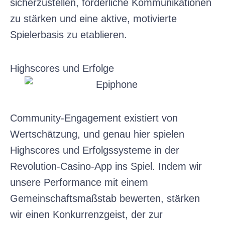
sicherzustellen, förderliche Kommunikationen
zu stärken und eine aktive, motivierte
Spielerbasis zu etablieren.
Highscores und Erfolge
Community-Engagement existiert von
Wertschätzung, und genau hier spielen
Highscores und Erfolgssysteme in der
Revolution-Casino-App ins Spiel. Indem wir
unsere Performance mit einem
Gemeinschaftsmaßstab bewerten, stärken
wir einen Konkurrenzgeist, der zur