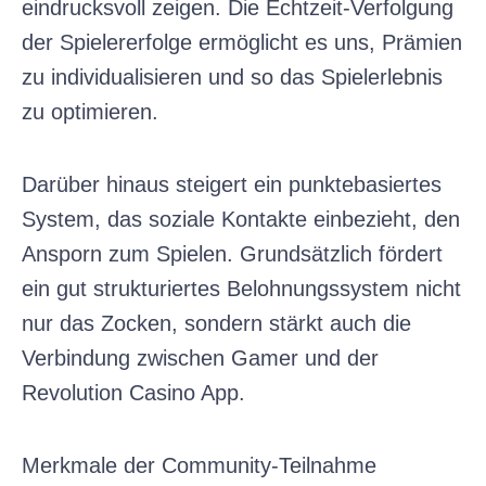
eindrucksvoll zeigen. Die Echtzeit-Verfolgung
der Spielererfolge ermöglicht es uns, Prämien
zu individualisieren und so das Spielerlebnis
zu optimieren.
Darüber hinaus steigert ein punktebasiertes
System, das soziale Kontakte einbezieht, den
Ansporn zum Spielen. Grundsätzlich fördert
ein gut strukturiertes Belohnungssystem nicht
nur das Zocken, sondern stärkt auch die
Verbindung zwischen Gamer und der
Revolution Casino App.
Merkmale der Community-Teilnahme