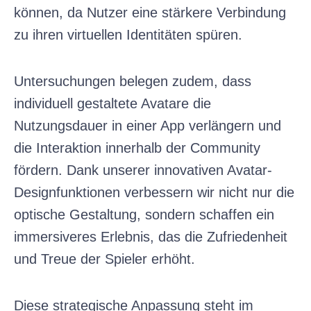
können, da Nutzer eine stärkere Verbindung
zu ihren virtuellen Identitäten spüren.
Untersuchungen belegen zudem, dass
individuell gestaltete Avatare die
Nutzungsdauer in einer App verlängern und
die Interaktion innerhalb der Community
fördern. Dank unserer innovativen Avatar-
Designfunktionen verbessern wir nicht nur die
optische Gestaltung, sondern schaffen ein
immersiveres Erlebnis, das die Zufriedenheit
und Treue der Spieler erhöht.
Diese strategische Anpassung steht im