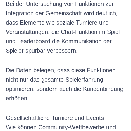
Bei der Untersuchung von Funktionen zur
Integration der Gemeinschaft wird deutlich,
dass Elemente wie soziale Turniere und
Veranstaltungen, die Chat-Funktion im Spiel
und Leaderboard die Kommunikation der
Spieler spürbar verbessern.
Die Daten belegen, dass diese Funktionen
nicht nur das gesamte Spielerfahrung
optimieren, sondern auch die Kundenbindung
erhöhen.
Gesellschaftliche Turniere und Events
Wie können Community-Wettbewerbe und