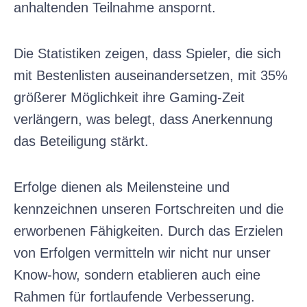
anhaltenden Teilnahme anspornt.
Die Statistiken zeigen, dass Spieler, die sich
mit Bestenlisten auseinandersetzen, mit 35%
größerer Möglichkeit ihre Gaming-Zeit
verlängern, was belegt, dass Anerkennung
das Beteiligung stärkt.
Erfolge dienen als Meilensteine und
kennzeichnen unseren Fortschreiten und die
erworbenen Fähigkeiten. Durch das Erzielen
von Erfolgen vermitteln wir nicht nur unser
Know-how, sondern etablieren auch eine
Rahmen für fortlaufende Verbesserung.