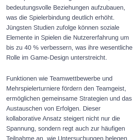
bedeutungsvolle Beziehungen aufzubauen,
was die Spielerbindung deutlich erhöht.
Jüngsten Studien zufolge können soziale
Elemente in Spielen die Nutzererfahrung um
bis zu 40 % verbessern, was ihre wesentliche
Rolle im Game-Design unterstreicht.
Funktionen wie Teamwettbewerbe und
Mehrspielerturniere fördern den Teamgeist,
ermöglichen gemeinsame Strategien und das
Austauschen von Erfolgen. Dieser
kollaborative Ansatz steigert nicht nur die
Spannung, sondern regt auch zur häufigen
Teilnahme an, wie Untersuchungen belegen,