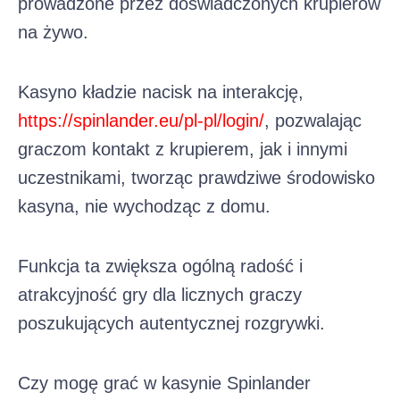
prowadzone przez doświadczonych krupierów
na żywo.
Kasyno kładzie nacisk na interakcję,
https://spinlander.eu/pl-pl/login/
, pozwalając
graczom kontakt z krupierem, jak i innymi
uczestnikami, tworząc prawdziwe środowisko
kasyna, nie wychodząc z domu.
Funkcja ta zwiększa ogólną radość i
atrakcyjność gry dla licznych graczy
poszukujących autentycznej rozgrywki.
Czy mogę grać w kasynie Spinlander