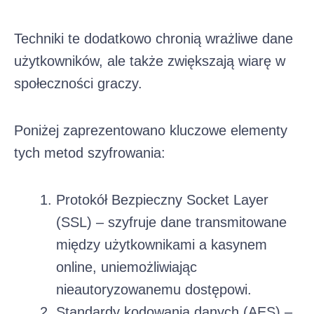
Techniki te dodatkowo chronią wrażliwe dane
użytkowników, ale także zwiększają wiarę w
społeczności graczy.
Poniżej zaprezentowano kluczowe elementy
tych metod szyfrowania:
Protokół Bezpieczny Socket Layer
(SSL) – szyfruje dane transmitowane
między użytkownikami a kasynem
online, uniemożliwiając
nieautoryzowanemu dostępowi.
Standardy kodowania danych (AES) –