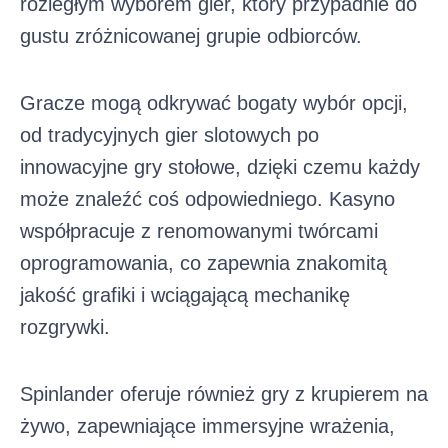
rozległym wyborem gier, który przypadnie do
gustu zróżnicowanej grupie odbiorców.
Gracze mogą odkrywać bogaty wybór opcji,
od tradycyjnych gier slotowych po
innowacyjne gry stołowe, dzięki czemu każdy
może znaleźć coś odpowiedniego. Kasyno
współpracuje z renomowanymi twórcami
oprogramowania, co zapewnia znakomitą
jakość grafiki i wciągającą mechanikę
rozgrywki.
Spinlander oferuje również gry z krupierem na
żywo, zapewniające immersyjne wrażenia,