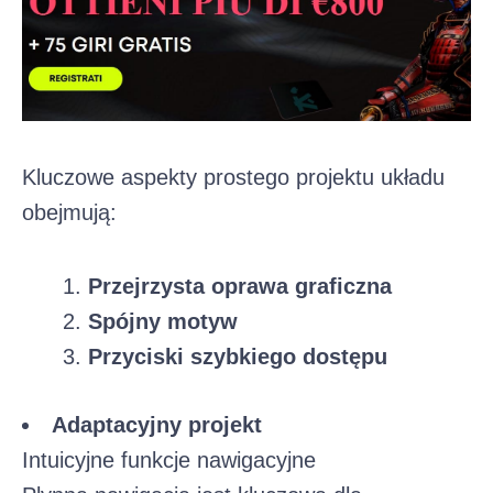
Kluczowe aspekty prostego projektu układu
obejmują:
Przejrzysta oprawa graficzna
Spójny motyw
Przyciski szybkiego dostępu
Adaptacyjny projekt
Intuicyjne funkcje nawigacyjne