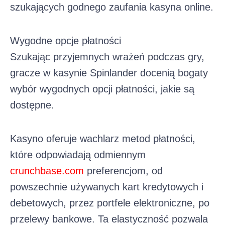
szukających godnego zaufania kasyna online.
Wygodne opcje płatności
Szukając przyjemnych wrażeń podczas gry,
gracze w kasynie Spinlander docenią bogaty
wybór wygodnych opcji płatności, jakie są
dostępne.
Kasyno oferuje wachlarz metod płatności,
które odpowiadają odmiennym
crunchbase.com
preferencjom, od
powszechnie używanych kart kredytowych i
debetowych, przez portfele elektroniczne, po
przelewy bankowe. Ta elastyczność pozwala