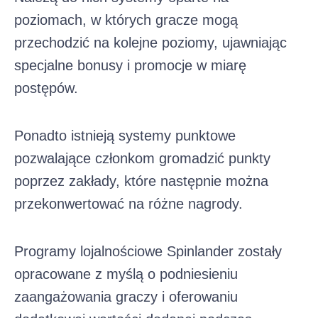
poziomach, w których gracze mogą
przechodzić na kolejne poziomy, ujawniając
specjalne bonusy i promocje w miarę
postępów.
Ponadto istnieją systemy punktowe
pozwalające członkom gromadzić punkty
poprzez zakłady, które następnie można
przekonwertować na różne nagrody.
Programy lojalnościowe Spinlander zostały
opracowane z myślą o podniesieniu
zaangażowania graczy i oferowaniu