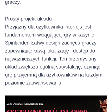
graczy.
Prosty projekt układu
Przyjazny dla użytkownika interfejs jest
fundamentem wciągającej gry w kasynie
Spinlander. Łatwy design zachęca graczy,
zapewniając łatwą lokalizację i dostęp do
najważniejszych funkcji. Ten przemyślany
układ zwiększa ogólną satysfakcję, czyniąc
grę przyjemną dla użytkowników na każdym
poziomie zaawansowania.