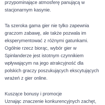
przypominające atmosferę panującą w
stacjonarnym kasynie.
Ta szeroka gama gier nie tylko zapewnia
graczom zabawę, ale także pozwala im
eksperymentować z różnymi gatunkami.
Ogólnie rzecz biorąc, wybór gier w
Spinlanderze jest istotnym czynnikiem
wpływającym na jego atrakcyjność dla
polskich graczy poszukujących ekscytujących
wrażeń z gier online.
Kuszące bonusy i promocje
Uznając znaczenie konkurencyjnych zachęt,