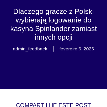
Dlaczego gracze z Polski
wybierają logowanie do
kasyna Spinlander zamiast
innych opcji
admin_feedback
fevereiro 6, 2026
COMPARTILHE ESTE POST