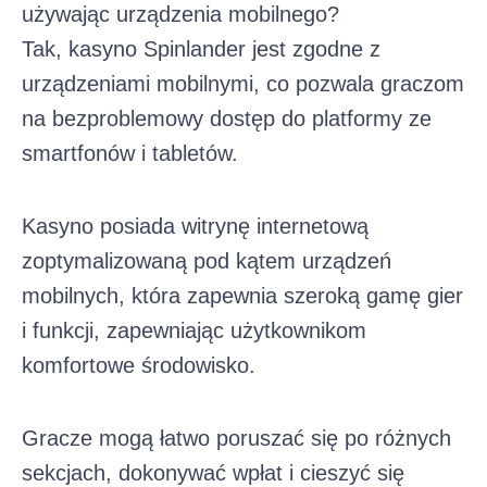
używając urządzenia mobilnego?
Tak, kasyno Spinlander jest zgodne z
urządzeniami mobilnymi, co pozwala graczom
na bezproblemowy dostęp do platformy ze
smartfonów i tabletów.
Kasyno posiada witrynę internetową
zoptymalizowaną pod kątem urządzeń
mobilnych, która zapewnia szeroką gamę gier
i funkcji, zapewniając użytkownikom
komfortowe środowisko.
Gracze mogą łatwo poruszać się po różnych
sekcjach, dokonywać wpłat i cieszyć się