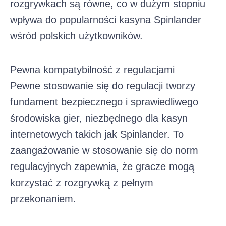
rozgrywkach są równe, co w dużym stopniu
wpływa do popularności kasyna Spinlander
wśród polskich użytkowników.
Pewna kompatybilność z regulacjami
Pewne stosowanie się do regulacji tworzy
fundament bezpiecznego i sprawiedliwego
środowiska gier, niezbędnego dla kasyn
internetowych takich jak Spinlander. To
zaangażowanie w stosowanie się do norm
regulacyjnych zapewnia, że gracze mogą
korzystać z rozgrywką z pełnym
przekonaniem.