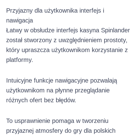
Przyjazny dla użytkownika interfejs i
nawigacja
Łatwy w obsłudze interfejs kasyna Spinlander
został stworzony z uwzględnieniem prostoty,
który upraszcza użytkownikom korzystanie z
platformy.
Intuicyjne funkcje nawigacyjne pozwalają
użytkownikom na płynne przeglądanie
różnych ofert bez błędów.
To usprawnienie pomaga w tworzeniu
przyjaznej atmosfery do gry dla polskich