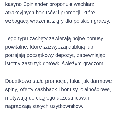
kasyno Spinlander proponuje wachlarz
atrakcyjnych bonusów i promocji, które
wzbogacą wrażenia z gry dla polskich graczy.
Tego typu zachęty zawierają hojne bonusy
powitalne, które zazwyczaj dublują lub
potrajają początkowy depozyt, zapewniając
istotny zastrzyk gotówki świeżym graczom.
Dodatkowo stałe promocje, takie jak darmowe
spiny, oferty cashback i bonusy lojalnościowe,
motywują do ciągłego uczestnictwa i
nagradzają stałych użytkowników.