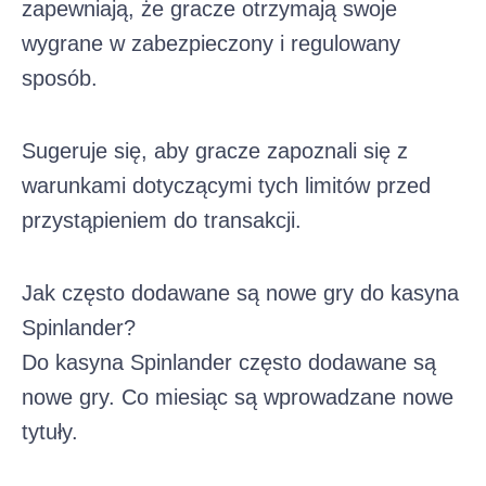
zapewniają, że gracze otrzymają swoje
wygrane w zabezpieczony i regulowany
sposób.
Sugeruje się, aby gracze zapoznali się z
warunkami dotyczącymi tych limitów przed
przystąpieniem do transakcji.
Jak często dodawane są nowe gry do kasyna
Spinlander?
Do kasyna Spinlander często dodawane są
nowe gry. Co miesiąc są wprowadzane nowe
tytuły.