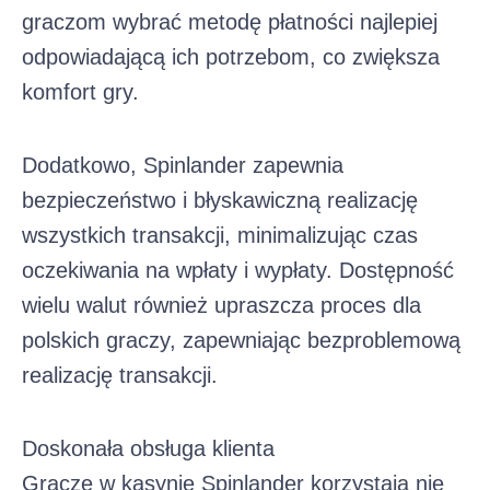
graczom wybrać metodę płatności najlepiej
odpowiadającą ich potrzebom, co zwiększa
komfort gry.
Dodatkowo, Spinlander zapewnia
bezpieczeństwo i błyskawiczną realizację
wszystkich transakcji, minimalizując czas
oczekiwania na wpłaty i wypłaty. Dostępność
wielu walut również upraszcza proces dla
polskich graczy, zapewniając bezproblemową
realizację transakcji.
Doskonała obsługa klienta
Gracze w kasynie Spinlander korzystają nie