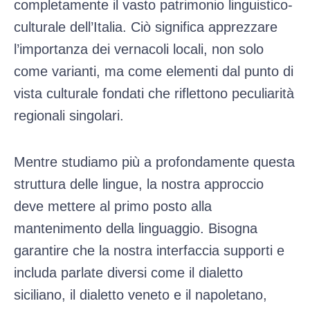
completamente il vasto patrimonio linguistico-
culturale dell’Italia. Ciò significa apprezzare
l’importanza dei vernacoli locali, non solo
come varianti, ma come elementi dal punto di
vista culturale fondati che riflettono peculiarità
regionali singolari.
Mentre studiamo più a profondamente questa
struttura delle lingue, la nostra approccio
deve mettere al primo posto alla
mantenimento della linguaggio. Bisogna
garantire che la nostra interfaccia supporti e
includa parlate diversi come il dialetto
siciliano, il dialetto veneto e il napoletano,