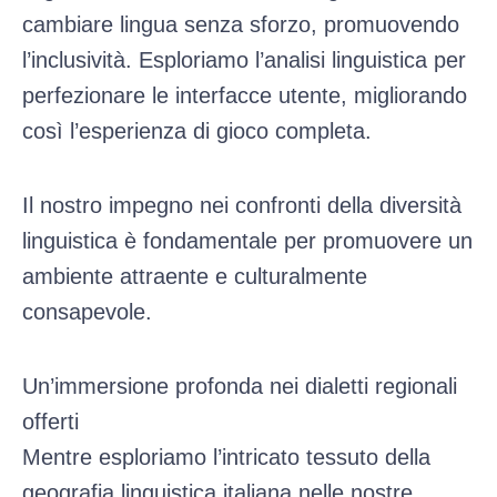
cambiare lingua senza sforzo, promuovendo
l’inclusività. Esploriamo l’analisi linguistica per
perfezionare le interfacce utente, migliorando
così l’esperienza di gioco completa.
Il nostro impegno nei confronti della diversità
linguistica è fondamentale per promuovere un
ambiente attraente e culturalmente
consapevole.
Un’immersione profonda nei dialetti regionali
offerti
Mentre esploriamo l’intricato tessuto della
geografia linguistica italiana nelle nostre