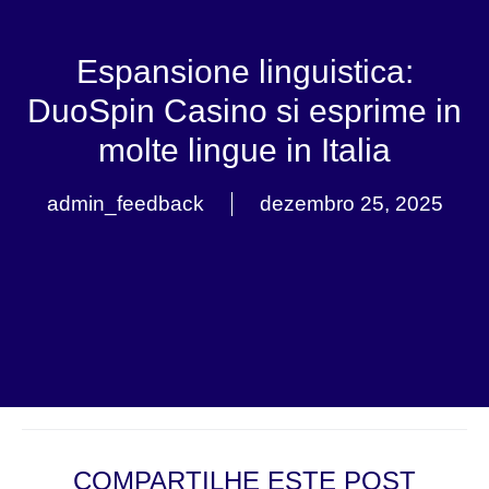
Espansione linguistica:
DuoSpin Casino si esprime in
molte lingue in Italia
admin_feedback
dezembro 25, 2025
COMPARTILHE ESTE POST