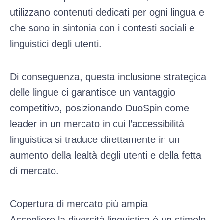
utilizzano contenuti dedicati per ogni lingua e
che sono in sintonia con i contesti sociali e
linguistici degli utenti.
Di conseguenza, questa inclusione strategica
delle lingue ci garantisce un vantaggio
competitivo, posizionando DuoSpin come
leader in un mercato in cui l’accessibilità
linguistica si traduce direttamente in un
aumento della lealtà degli utenti e della fetta
di mercato.
Copertura di mercato più ampia
Accogliere la diversità linguistica è un stimolo