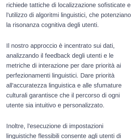
richiede tattiche di localizzazione sofisticate e
l’utilizzo di algoritmi linguistici, che potenziano
la risonanza cognitiva degli utenti.
Il nostro approccio è incentrato sui dati,
analizzando il feedback degli utenti e le
metriche di interazione per dare priorità ai
perfezionamenti linguistici. Dare priorità
all’accuratezza linguistica e alle sfumature
culturali garantisce che il percorso di ogni
utente sia intuitivo e personalizzato.
Inoltre, l’esecuzione di impostazioni
linguistiche flessibili consente agli utenti di