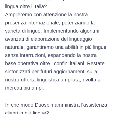
lingua oltre l’Italia?
Amplieremo con attenzione la nostra
presenza internazionale, potenziando la
varietà di lingue. Implementando algoritmi
avanzati di elaborazione del linguaggio
naturale, garantiremo una abilità in più lingue
senza interruzioni, espandendo la nostra
base operativa oltre i confini italiani. Restate
sintonizzati per futuri aggiornamenti sulla
nostra offerta linguistica ampliata, rivolta a
mercati più ampi.
In che modo Duospin amministra l’assistenza
clienti in più lingue?