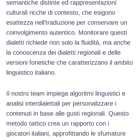
semantiche distinte ed rappresentazioni
culturali ricche di contesto, che esigono
esattezza nell’traduzione per conservare un
coinvolgimento autentico. Monitorare questi
dialetti richiede non solo la fluidità, ma anche
la conoscenza dei dialetti regionali e delle
versioni fonetiche che caratterizzano il ambito
linguistico italiano.
Il nostro team impiega algoritmi linguistici e
analisi interdialettali per personalizzare i
contenuti in base alle gusti regionali. Questo
metodo tattico crea un rapporto con i
giocatori italiani, approfittando le sfumature