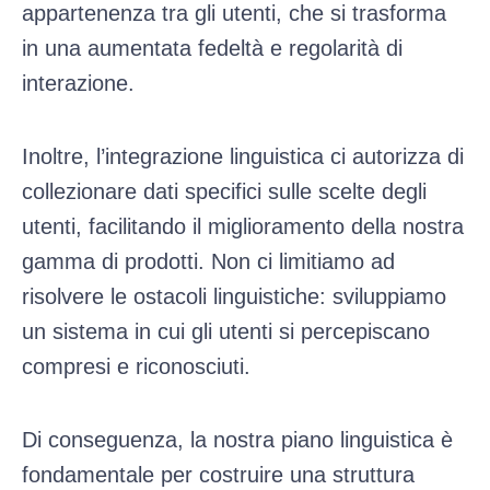
appartenenza tra gli utenti, che si trasforma
in una aumentata fedeltà e regolarità di
interazione.
Inoltre, l’integrazione linguistica ci autorizza di
collezionare dati specifici sulle scelte degli
utenti, facilitando il miglioramento della nostra
gamma di prodotti. Non ci limitiamo ad
risolvere le ostacoli linguistiche: sviluppiamo
un sistema in cui gli utenti si percepiscano
compresi e riconosciuti.
Di conseguenza, la nostra piano linguistica è
fondamentale per costruire una struttura