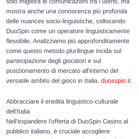
solo migliora le comunicazioni tra i utenti, ma
mostra anche una conoscenza più profonda
delle nuances socio-linguistiche, collocando
DuoSpin come un operatore linguisticamente
flessibile. Analizziamo più approfonditamente
come questo metodo plurilingue incida sul
partecipazione degli giocatori e sul
posizionamento di mercato all’interno del
versatile ambito del gioco in Italia.
duosspin.it
Abbracciare il eredità linguistico-culturale
dell’Italia
Nell’espandere l’offerta di DuoSpin Casino al
pubblico italiano, è cruciale accogliere