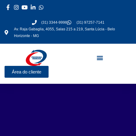
Ir
para
o
(31) 3344-9998
(31) 97257-7141
conteúdo
Av. Raja Gabaglia, 4055, Salas 215 a 219, Santa Lúcia - Belo
Horizonte - MG
Área do cliente