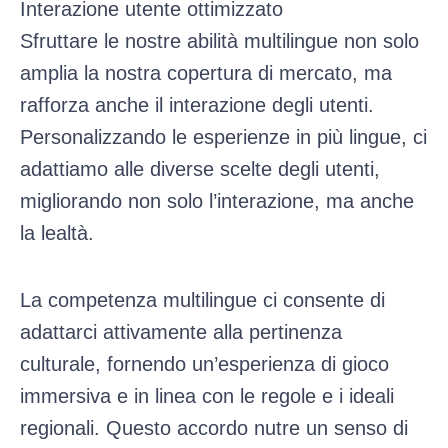
Interazione utente ottimizzato
Sfruttare le nostre abilità multilingue non solo
amplia la nostra copertura di mercato, ma
rafforza anche il interazione degli utenti.
Personalizzando le esperienze in più lingue, ci
adattiamo alle diverse scelte degli utenti,
migliorando non solo l’interazione, ma anche
la lealtà.
La competenza multilingue ci consente di
adattarci attivamente alla pertinenza
culturale, fornendo un’esperienza di gioco
immersiva e in linea con le regole e i ideali
regionali. Questo accordo nutre un senso di