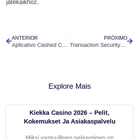
játékaikhoz.
Prev
Nex
ANTERIOR
PRÓXIMO
Aplicativo Cashed Casino em Modo Vertical Portugal
Transaction Security Pioneering Leon Casino App in Canada Market
Explore Mais
Kiekka Casino 2026 – Pelit,
Kokemukset Ja Asiakaspalvelu
Miksi vastuullinen pelaaminen on