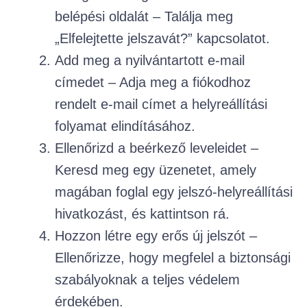
belépési oldalát – Találja meg
„Elfelejtette jelszavát?” kapcsolatot.
Add meg a nyilvántartott e-mail
címedet – Adja meg a fiókodhoz
rendelt e-mail címet a helyreállítási
folyamat elindításához.
Ellenőrizd a beérkező leveleidet –
Keresd meg egy üzenetet, amely
magában foglal egy jelszó-helyreállítási
hivatkozást, és kattintson rá.
Hozzon létre egy erős új jelszót –
Ellenőrizze, hogy megfelel a biztonsági
szabályoknak a teljes védelem
érdekében.