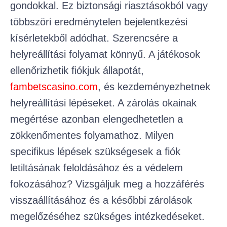
gondokkal. Ez biztonsági riasztásokból vagy
többszöri eredménytelen bejelentkezési
kísérletekből adódhat. Szerencsére a
helyreállítási folyamat könnyű. A játékosok
ellenőrizhetik fiókjuk állapotát,
fambetscasino.com
, és kezdeményezhetnek
helyreállítási lépéseket. A zárolás okainak
megértése azonban elengedhetetlen a
zökkenőmentes folyamathoz. Milyen
specifikus lépések szükségesek a fiók
letiltásának feloldásához és a védelem
fokozásához? Vizsgáljuk meg a hozzáférés
visszaállításához és a későbbi zárolások
megelőzéséhez szükséges intézkedéseket.