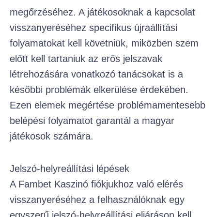
megőrzéséhez. A játékosoknak a kapcsolat
visszanyeréséhez specifikus újraállítási
folyamatokat kell követniük, miközben szem
előtt kell tartaniuk az erős jelszavak
létrehozására vonatkozó tanácsokat is a
későbbi problémák elkerülése érdekében.
Ezen elemek megértése problémamentesebb
belépési folyamatot garantál a magyar
játékosok számára.
Jelszó-helyreállítási lépések
A Fambet Kaszinó fiókjukhoz való elérés
visszanyeréséhez a felhasználóknak egy
egyszerű jelszó-helyreállítási eljáráson kell