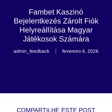
Fambet Kaszinó
Bejelentkezés Zárolt Fiók
Helyreállítása Magyar
Játékosok Számára
admin_feedback
fevereiro 6, 2026
COMPARTILHE ESTE POST