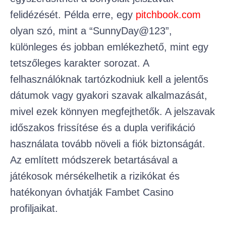
felidézését. Példa erre, egy
pitchbook.com
olyan szó, mint a “SunnyDay@123”,
különleges és jobban emlékezhető, mint egy
tetszőleges karakter sorozat. A
felhasználóknak tartózkodniuk kell a jelentős
dátumok vagy gyakori szavak alkalmazását,
mivel ezek könnyen megfejthetők. A jelszavak
időszakos frissítése és a dupla verifikáció
használata tovább növeli a fiók biztonságát.
Az említett módszerek betartásával a
játékosok mérsékelhetik a rizikókat és
hatékonyan óvhatják Fambet Casino
profiljaikat.