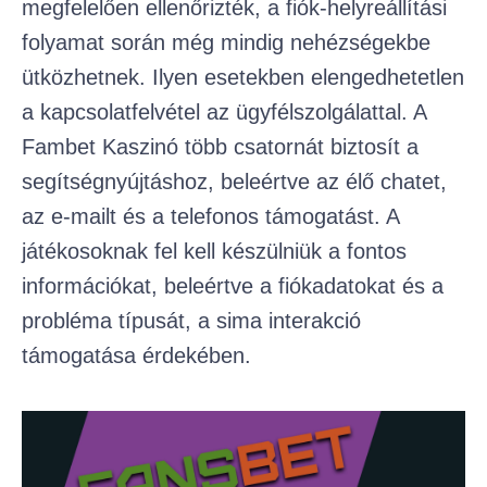
megfelelően ellenőrizték, a fiók-helyreállítási
folyamat során még mindig nehézségekbe
ütközhetnek. Ilyen esetekben elengedhetetlen
a kapcsolatfelvétel az ügyfélszolgálattal. A
Fambet Kaszinó több csatornát biztosít a
segítségnyújtáshoz, beleértve az élő chatet,
az e-mailt és a telefonos támogatást. A
játékosoknak fel kell készülniük a fontos
információkat, beleértve a fiókadatokat és a
probléma típusát, a sima interakció
támogatása érdekében.