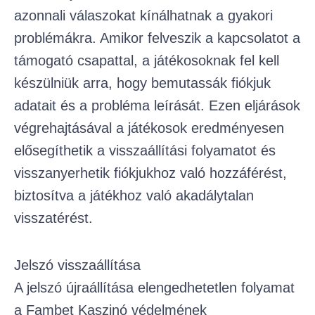
azonnali válaszokat kínálhatnak a gyakori
problémákra. Amikor felveszik a kapcsolatot a
támogató csapattal, a játékosoknak fel kell
készülniük arra, hogy bemutassák fiókjuk
adatait és a probléma leírását. Ezen eljárások
végrehajtásával a játékosok eredményesen
elősegíthetik a visszaállítási folyamatot és
visszanyerhetik fiókjukhoz való hozzáférést,
biztosítva a játékhoz való akadálytalan
visszatérést.
Jelszó visszaállítása
A jelszó újraállítása elengedhetetlen folyamat
a Fambet Kaszinó védelmének