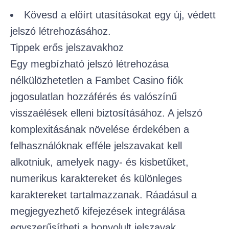
Kövesd a előírt utasításokat egy új, védett
jelszó létrehozásához.
Tippek erős jelszavakhoz
Egy megbízható jelszó létrehozása
nélkülözhetetlen a Fambet Casino fiók
jogosulatlan hozzáférés és valószínű
visszaélések elleni biztosításához. A jelszó
komplexitásának növelése érdekében a
felhasználóknak efféle jelszavakat kell
alkotniuk, amelyek nagy- és kisbetűket,
numerikus karaktereket és különleges
karaktereket tartalmazzanak. Ráadásul a
megjegyezhető kifejezések integrálása
egyszerűsítheti a bonyolult jelszavak