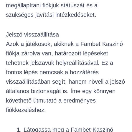
megállapítani fiókjuk státuszát és a
szükséges javítási intézkedéseket.
Jelszó visszaállítása
Azok a játékosok, akiknek a Fambet Kaszinó
fiókja zárolva van, határozott lépéseket
tehetnek jelszavuk helyreállításával. Ez a
fontos lépés nemcsak a hozzáférés
visszaállításában segít, hanem növeli a jelszó
általános biztonságát is. Íme egy könnyen
követhető útmutató a eredményes
fiókkezeléshez:
Látogassa meg a Fambet Kaszinó