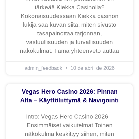
tärkeää Kiekka Casinolla?
Kokonaisuudessaan Kiekka casinon
lukija saa kuvan siitä, miten sivusto
tasapainottaa tarjonnan,
vastuullisuuden ja turvallisuuden
näkökulmat. Tämä yhteenveto auttaa
admin_feedback
10 de abril de 2026
Vegas Hero Casino 2026: Pinnan
Alta – Käyttöliittymä & Navigointi
Intro: Vegas Hero Casino 2026 –
Ensimmäiset vaikutelmat Toinen
näkökulma keskittyy siihen, miten