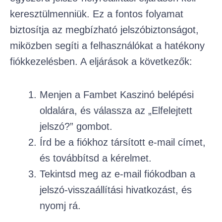
keresztülmenniük. Ez a fontos folyamat
biztosítja az megbízható jelszóbiztonságot,
miközben segíti a felhasználókat a hatékony
fiókkezelésben. A eljárások a következők:
Menjen a Fambet Kaszinó belépési
oldalára, és válassza az „Elfelejtett
jelszó?” gombot.
Írd be a fiókhoz társított e-mail címet,
és továbbítsd a kérelmet.
Tekintsd meg az e-mail fiókodban a
jelszó-visszaállítási hivatkozást, és
nyomj rá.