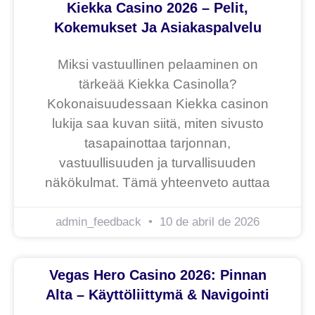
Kiekka Casino 2026 – Pelit,
Kokemukset Ja Asiakaspalvelu
Miksi vastuullinen pelaaminen on
tärkeää Kiekka Casinolla?
Kokonaisuudessaan Kiekka casinon
lukija saa kuvan siitä, miten sivusto
tasapainottaa tarjonnan,
vastuullisuuden ja turvallisuuden
näkökulmat. Tämä yhteenveto auttaa
admin_feedback
10 de abril de 2026
Vegas Hero Casino 2026: Pinnan
Alta – Käyttöliittymä & Navigointi