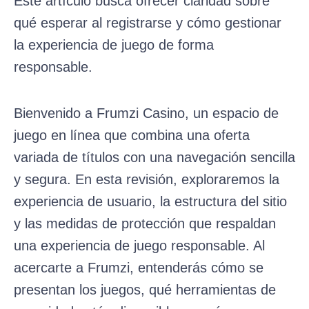
Este artículo busca ofrecer claridad sobre
qué esperar al registrarse y cómo gestionar
la experiencia de juego de forma
responsable.
Bienvenido a Frumzi Casino, un espacio de
juego en línea que combina una oferta
variada de títulos con una navegación sencilla
y segura. En esta revisión, exploraremos la
experiencia de usuario, la estructura del sitio
y las medidas de protección que respaldan
una experiencia de juego responsable. Al
acercarte a Frumzi, entenderás cómo se
presentan los juegos, qué herramientas de