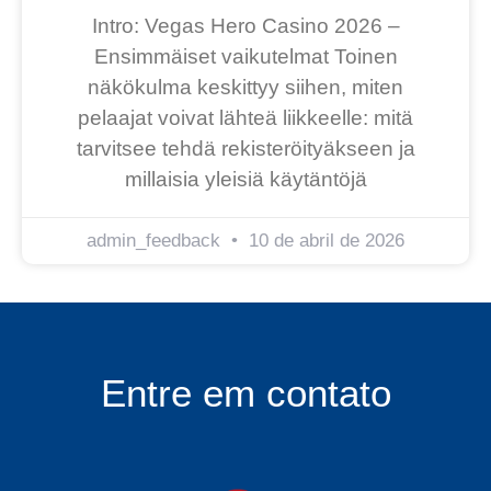
Intro: Vegas Hero Casino 2026 –
Ensimmäiset vaikutelmat Toinen
näkökulma keskittyy siihen, miten
pelaajat voivat lähteä liikkeelle: mitä
tarvitsee tehdä rekisteröityäkseen ja
millaisia yleisiä käytäntöjä
admin_feedback
10 de abril de 2026
Entre em contato