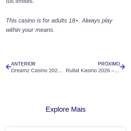
tus límites.
This casino is for adults 18+. Always play
within your means.
Prev
Nex
ANTERIOR
PRÓXIMO
Dreamz Casino 2026 – palvelut, pelit ja käyttöliittymä
Rullat Kasino 2026 – Yleistiedot ja kokemukset
Explore Mais