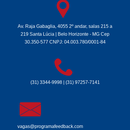
Av. Raja Gabaglia, 4055 2º andar, salas 215 a
219 Santa Lúcia | Belo Horizonte - MG Cep
30.350-577 CNPJ: 04.003.780/0001-84
(31) 3344-9998 | (31) 97257-7141
vagas@programafeedback.com