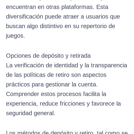
encuentran en otras plataformas. Esta
diversificación puede atraer a usuarios que
buscan algo distintivo en su repertorio de
juegos.
Opciones de depósito y retirada
La verificación de identidad y la transparencia
de las políticas de retiro son aspectos
prácticos para gestionar la cuenta.
Comprender estos procesos facilita la
experiencia, reduce fricciones y favorece la
seguridad general.
Los métodos de depósito y retiro, tal como se