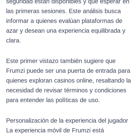
seguridad están disponibles y qué esperar en
las primeras sesiones. Este análisis busca
informar a quienes evalúan plataformas de
azar y desean una experiencia equilibrada y
clara.
Este primer vistazo también sugiere que
Frumzi puede ser una puerta de entrada para
quienes exploran casinos online, resaltando la
necesidad de revisar términos y condiciones
para entender las políticas de uso.
Personalización de la experiencia del jugador
La experiencia móvil de Frumzi está