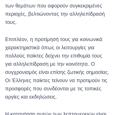
των θεμάτων που αφορούν συγκεκριμένες
περιοχές, βελτιώνοντας την αλληλεπίδρασή
τους.
Επιπλέον, η προτίμησή τους για κοινωνικά
χαρακτηριστικά όπως οι λειτουργίες για
πολλούς παίκτες δείχνει την επιθυμία τους
για αλληλεπίδραση με την κοινότητα. Ο
συγχρονισμός είναι επίσης ζωτικής σημασίας.
Οι Έλληνες παίκτες τείνουν να προτιμούν τις
προσφορές που συνδέονται με τις τοπικές
αργίες και εκδηλώσεις.
Η κατανόηση αυτών των λεπτομερειών είναι