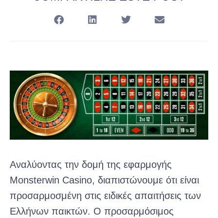
Αναλύοντας την δομή της εφαρμογής
Monsterwin Casino, διαπιστώνουμε ότι είναι
προσαρμοσμένη στις ειδικές απαιτήσεις των
Ελλήνων παικτών. Ο προσαρμόσιμος