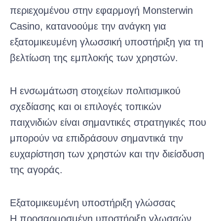
περιεχομένου στην εφαρμογή Monsterwin
Casino, κατανοούμε την ανάγκη για
εξατομικευμένη γλωσσική υποστήριξη για τη
βελτίωση της εμπλοκής των χρηστών.
Η ενσωμάτωση στοιχείων πολιτισμικού
σχεδίασης και οι επιλογές τοπικών
παιχνιδιών είναι σημαντικές στρατηγικές που
μπορούν να επιδράσουν σημαντικά την
ευχαρίστηση των χρηστών και την διείσδυση
της αγοράς.
Εξατομικευμένη υποστήριξη γλώσσας
Η προσαρμοσμένη υποστήριξη γλωσσών