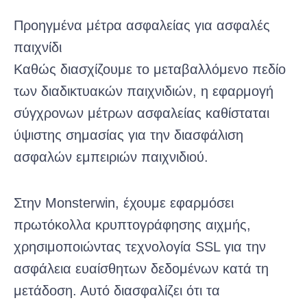
Προηγμένα μέτρα ασφαλείας για ασφαλές
παιχνίδι
Καθώς διασχίζουμε το μεταβαλλόμενο πεδίο
των διαδικτυακών παιχνιδιών, η εφαρμογή
σύγχρονων μέτρων ασφαλείας καθίσταται
ύψιστης σημασίας για την διασφάλιση
ασφαλών εμπειριών παιχνιδιού.
Στην Monsterwin, έχουμε εφαρμόσει
πρωτόκολλα κρυπτογράφησης αιχμής,
χρησιμοποιώντας τεχνολογία SSL για την
ασφάλεια ευαίσθητων δεδομένων κατά τη
μετάδοση. Αυτό διασφαλίζει ότι τα