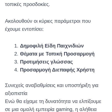
τοπικές προσδοκίες.
Ακολουθούν οι κύριες παράμετροι που
έχουμε εντοπίσει:
Δημοφιλή Είδη Παιχνιδιών
Θέματα με Τοπική Προσαρμογή
Προτιμήσεις γλώσσας
Προσαρμογή Διεπαφής Χρήστη
Συνεχείς αναβαθμίσεις και υποστήριξη για
αξιοπιστία
Ενώ θα είχαμε τη δυνατότητα να ελπίζουμε
σε μια ομαλή εμπειρία gaming, η αλήθεια