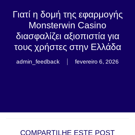
Γιατί η δομή της εφαρμογής
Monsterwin Casino
διασφαλίζει αξιοπιστία για
τους χρήστες στην Ελλάδα
admin_feedback
fevereiro 6, 2026
COMPARTILHE ESTE POST