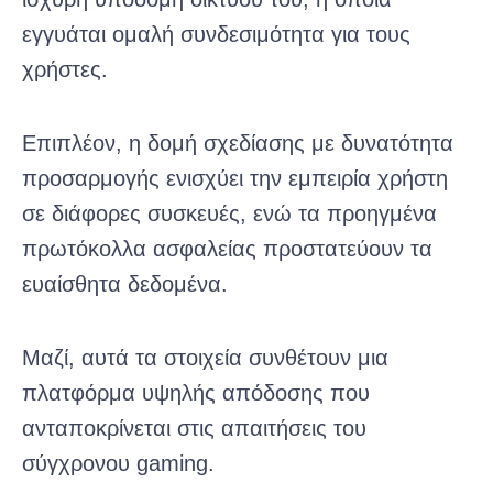
εγγυάται ομαλή συνδεσιμότητα για τους
χρήστες.
Επιπλέον, η δομή σχεδίασης με δυνατότητα
προσαρμογής ενισχύει την εμπειρία χρήστη
σε διάφορες συσκευές, ενώ τα προηγμένα
πρωτόκολλα ασφαλείας προστατεύουν τα
ευαίσθητα δεδομένα.
Μαζί, αυτά τα στοιχεία συνθέτουν μια
πλατφόρμα υψηλής απόδοσης που
ανταποκρίνεται στις απαιτήσεις του
σύγχρονου gaming.