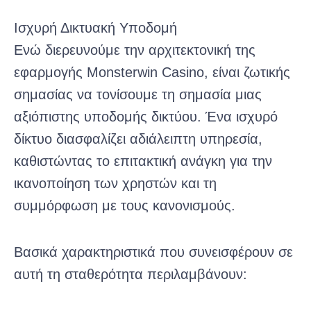
Ισχυρή Δικτυακή Υποδομή
Ενώ διερευνούμε την αρχιτεκτονική της
εφαρμογής Monsterwin Casino, είναι ζωτικής
σημασίας να τονίσουμε τη σημασία μιας
αξιόπιστης υποδομής δικτύου. Ένα ισχυρό
δίκτυο διασφαλίζει αδιάλειπτη υπηρεσία,
καθιστώντας το επιτακτική ανάγκη για την
ικανοποίηση των χρηστών και τη
συμμόρφωση με τους κανονισμούς.
Βασικά χαρακτηριστικά που συνεισφέρουν σε
αυτή τη σταθερότητα περιλαμβάνουν: