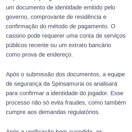
um documento de identidade emitido pelo
governo, comprovante de residência e
confirmação do método de pagamento. O
cassino pode requerer uma conta de serviços
públicos recente ou um extrato bancário
como prova de endereço.
Após o submissão dos documentos, a equipe
de segurança da Spinsamurai os analisará
para confirmar a identidade do jogador. Esse
processo não só evita fraudes, como também
cumpre aos demandas regulatórios.
Após a verificação bem-sucedida, os