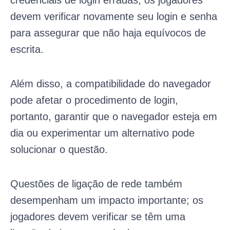
devem verificar novamente seu login e senha
para assegurar que não haja equívocos de
escrita.
Além disso, a compatibilidade do navegador
pode afetar o procedimento de login,
portanto, garantir que o navegador esteja em
dia ou experimentar um alternativo pode
solucionar o questão.
Questões de ligação de rede também
desempenham um impacto importante; os
jogadores devem verificar se têm uma