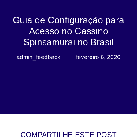
Guia de Configuração para
Acesso no Cassino
Spinsamurai no Brasil
admin_feedback
fevereiro 6, 2026
COMPARTILHE ESTE POST