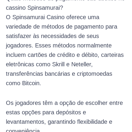
cassino Spinsamurai?
O Spinsamurai Casino oferece uma
variedade de métodos de pagamento para
satisfazer às necessidades de seus
jogadores. Esses métodos normalmente
incluem cartões de crédito e débito, carteiras
eletrônicas como Skrill e Neteller,
transferências bancárias e criptomoedas
como Bitcoin.
Os jogadores têm a opção de escolher entre
estas opções para depósitos e
levantamentos, garantindo flexibilidade e
conveniência.