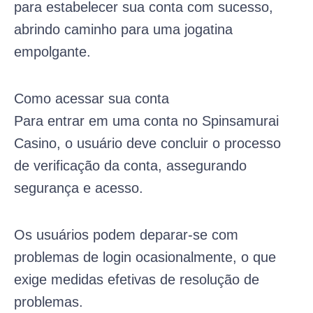
para estabelecer sua conta com sucesso,
abrindo caminho para uma jogatina
empolgante.
Como acessar sua conta
Para entrar em uma conta no Spinsamurai
Casino, o usuário deve concluir o processo
de verificação da conta, assegurando
segurança e acesso.
Os usuários podem deparar-se com
problemas de login ocasionalmente, o que
exige medidas efetivas de resolução de
problemas.