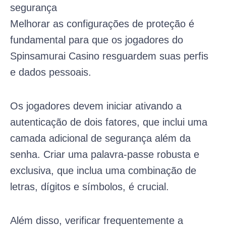
segurança
Melhorar as configurações de proteção é
fundamental para que os jogadores do
Spinsamurai Casino resguardem suas perfis
e dados pessoais.
Os jogadores devem iniciar ativando a
autenticação de dois fatores, que inclui uma
camada adicional de segurança além da
senha. Criar uma palavra-passe robusta e
exclusiva, que inclua uma combinação de
letras, dígitos e símbolos, é crucial.
Além disso, verificar frequentemente a