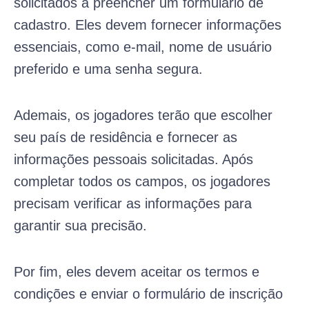
solicitados a preencher um formulário de
cadastro. Eles devem fornecer informações
essenciais, como e-mail, nome de usuário
preferido e uma senha segura.
Ademais, os jogadores terão que escolher
seu país de residência e fornecer as
informações pessoais solicitadas. Após
completar todos os campos, os jogadores
precisam verificar as informações para
garantir sua precisão.
Por fim, eles devem aceitar os termos e
condições e enviar o formulário de inscrição