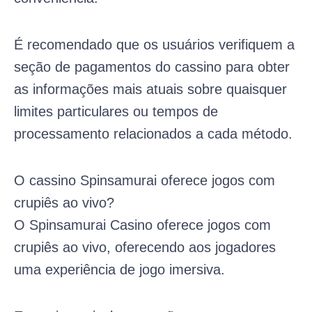
É recomendado que os usuários verifiquem a
seção de pagamentos do cassino para obter
as informações mais atuais sobre quaisquer
limites particulares ou tempos de
processamento relacionados a cada método.
O cassino Spinsamurai oferece jogos com
crupiês ao vivo?
O Spinsamurai Casino oferece jogos com
crupiês ao vivo, oferecendo aos jogadores
uma experiência de jogo imersiva.