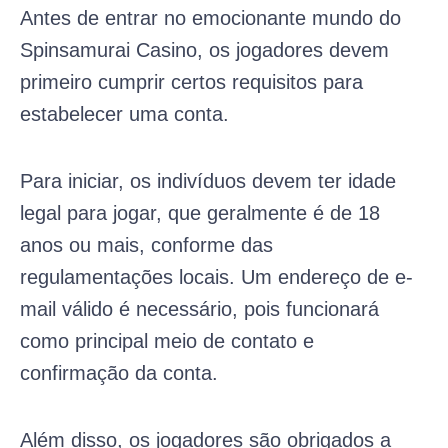
Antes de entrar no emocionante mundo do
Spinsamurai Casino, os jogadores devem
primeiro cumprir certos requisitos para
estabelecer uma conta.
Para iniciar, os indivíduos devem ter idade
legal para jogar, que geralmente é de 18
anos ou mais, conforme das
regulamentações locais. Um endereço de e-
mail válido é necessário, pois funcionará
como principal meio de contato e
confirmação da conta.
Além disso, os jogadores são obrigados a