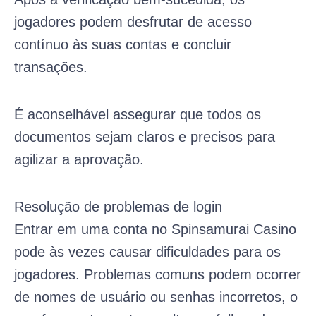
jogadores podem desfrutar de acesso
contínuo às suas contas e concluir
transações.
É aconselhável assegurar que todos os
documentos sejam claros e precisos para
agilizar a aprovação.
Resolução de problemas de login
Entrar em uma conta no Spinsamurai Casino
pode às vezes causar dificuldades para os
jogadores. Problemas comuns podem ocorrer
de nomes de usuário ou senhas incorretos, o