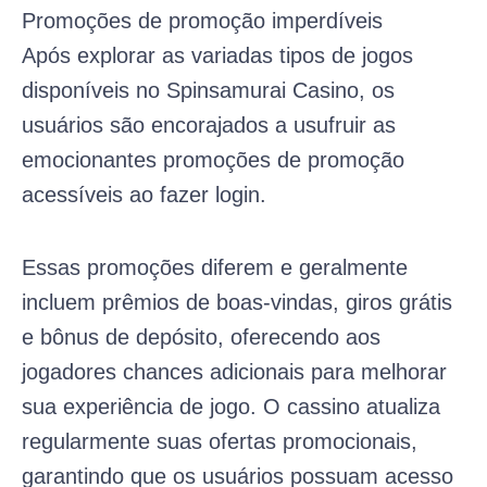
Promoções de promoção imperdíveis
Após explorar as variadas tipos de jogos
disponíveis no Spinsamurai Casino, os
usuários são encorajados a usufruir as
emocionantes promoções de promoção
acessíveis ao fazer login.
Essas promoções diferem e geralmente
incluem prêmios de boas-vindas, giros grátis
e bônus de depósito, oferecendo aos
jogadores chances adicionais para melhorar
sua experiência de jogo. O cassino atualiza
regularmente suas ofertas promocionais,
garantindo que os usuários possuam acesso