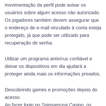
movimentação da perfil pode avisar os
usuários sobre algum acesso não autorizado.
Os jogadores também devem assegurar que
o endereço de e-mail vinculado à conta esteja
protegido, já que pode ser utilizado para
recuperação de senha.
Utilizar um programa antivírus confiável e
deixar os dispositivos em dia ajudará a
proteger ainda mais os informações privados.
Descobrindo games e promoções depois do
acesso
Ao fazer login no Spinsamurai Casino, os