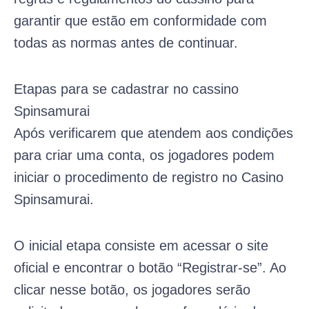
garantir que estão em conformidade com
todas as normas antes de continuar.
Etapas para se cadastrar no cassino
Spinsamurai
Após verificarem que atendem aos condições
para criar uma conta, os jogadores podem
iniciar o procedimento de registro no Casino
Spinsamurai.
O inicial etapa consiste em acessar o site
oficial e encontrar o botão “Registrar-se”. Ao
clicar nesse botão, os jogadores serão