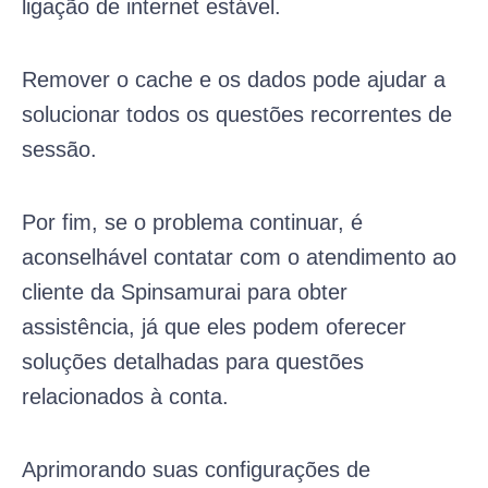
ligação de internet estável.
Remover o cache e os dados pode ajudar a
solucionar todos os questões recorrentes de
sessão.
Por fim, se o problema continuar, é
aconselhável contatar com o atendimento ao
cliente da Spinsamurai para obter
assistência, já que eles podem oferecer
soluções detalhadas para questões
relacionados à conta.
Aprimorando suas configurações de