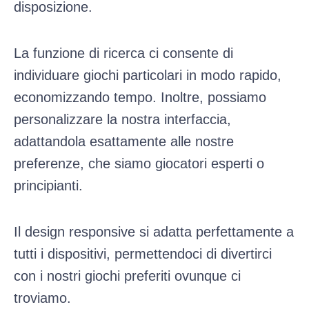
disposizione.
La funzione di ricerca ci consente di
individuare giochi particolari in modo rapido,
economizzando tempo. Inoltre, possiamo
personalizzare la nostra interfaccia,
adattandola esattamente alle nostre
preferenze, che siamo giocatori esperti o
principianti.
Il design responsive si adatta perfettamente a
tutti i dispositivi, permettendoci di divertirci
con i nostri giochi preferiti ovunque ci
troviamo.