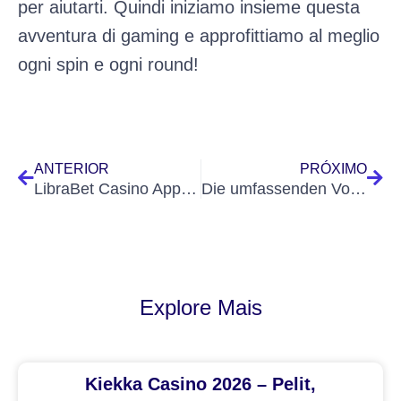
per aiutarti. Quindi iniziamo insieme questa
avventura di gaming e approfittiamo al meglio
ogni spin e ogni round!
Prev
Nex
ANTERIOR
PRÓXIMO
LibraBet Casino App Comprehensive Analysis of Features Canada
Die umfassenden Vorteile des Librabet Casino App-Partnernetzwerks für in Deutschland ansässige Nutzer
Explore Mais
Kiekka Casino 2026 – Pelit,