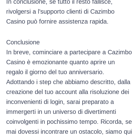
In conclusione, se tutto il resto fallisce,
rivolgersi a l’supporto clienti di Cazimbo
Casino può fornire assistenza rapida.
Conclusione
In breve, cominciare a partecipare a Cazimbo
Casino è emozionante quanto aprire un
regalo il giorno del tuo anniversario.
Adottando i step che abbiamo descritto, dalla
creazione del tuo account alla risoluzione dei
inconvenienti di login, sarai preparato a
immergerti in un universo di divertimenti
coinvolgenti in pochissimo tempo. Ricorda, se
mai dovessi incontrare un ostacolo, siamo qui