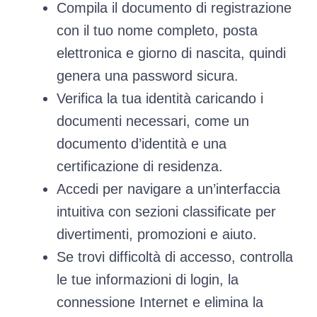
Compila il documento di registrazione
con il tuo nome completo, posta
elettronica e giorno di nascita, quindi
genera una password sicura.
Verifica la tua identità caricando i
documenti necessari, come un
documento d’identità e una
certificazione di residenza.
Accedi per navigare a un’interfaccia
intuitiva con sezioni classificate per
divertimenti, promozioni e aiuto.
Se trovi difficoltà di accesso, controlla
le tue informazioni di login, la
connessione Internet e elimina la