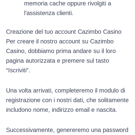
memoria cache oppure rivolgiti a
l’assistenza clienti.
Creazione del tuo account Cazimbo Casino
Per creare il nostro account su Cazimbo
Casino, dobbiamo prima andare su il loro
pagina autorizzata e premere sul tasto
“Iscriviti”.
Una volta arrivati, completeremo il modulo di
registrazione con i nostri dati, che solitamente
includono nome, indirizzo email e nascita.
Successivamente, genereremo una password