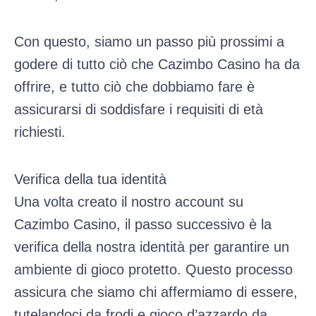
Con questo, siamo un passo più prossimi a
godere di tutto ciò che Cazimbo Casino ha da
offrire, e tutto ciò che dobbiamo fare è
assicurarsi di soddisfare i requisiti di età
richiesti.
Verifica della tua identità
Una volta creato il nostro account su
Cazimbo Casino, il passo successivo è la
verifica della nostra identità per garantire un
ambiente di gioco protetto. Questo processo
assicura che siamo chi affermiamo di essere,
tutelandoci da frodi e gioco d’azzardo da