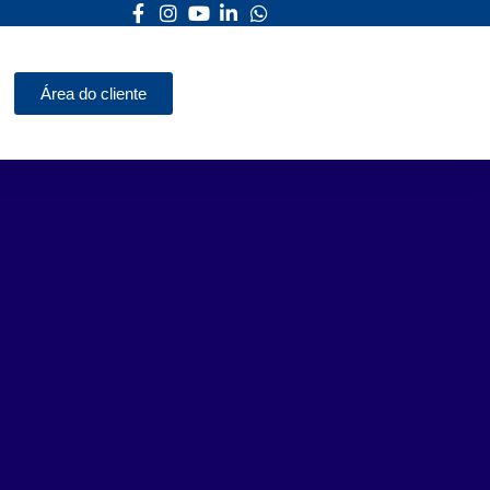
Área do cliente