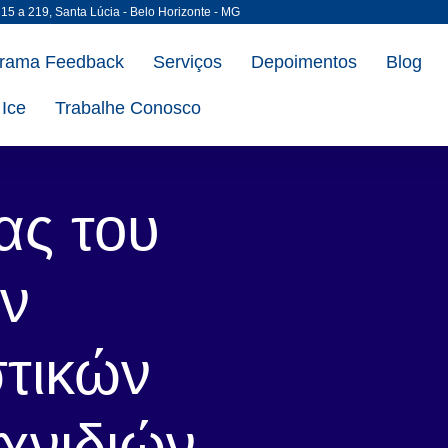
215 a 219, Santa Lúcia - Belo Horizonte - MG
rama Feedback
Serviços
Depoimentos
Blog
Ice
Trabalhe Conosco
ας του
ν
στικών
χνιδιών