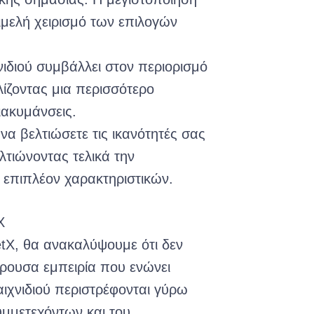
ιμελή χειρισμό των επιλογών
ιδιού συμβάλλει στον περιορισμό
ίζοντας μια περισσότερο
ιακυμάνσεις.
να βελτιώσετε τις ικανότητές σας
ελτιώνοντας τελικά την
 επιπλέον χαρακτηριστικών.
X
tX, θα ανακαλύψουμε ότι δεν
φέρουσα εμπειρία που ενώνει
αιχνιδιού περιστρέφονται γύρω
υμμετεχόντων και του