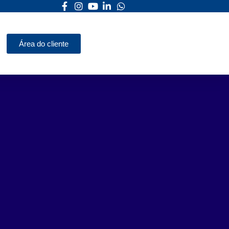
Área do cliente