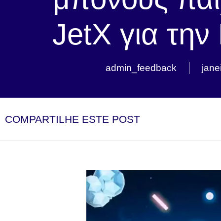
JetX για την
admin_feedback
jane
COMPARTILHE ESTE POST