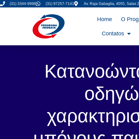
Ir
(31) 3344-9998
(31) 97257-7141
Av. Raja Gabaglia, 4055, Salas 
para
o
Home
O Prog
conteúdo
Contatos
Κατανοώντ
οδηγώ
χαρακτηρι
μπόνους παι