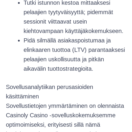
Tutki istunnon kestoa mittaaksesi
pelaajien tyytyväisyyttä; pidemmät
sessionit viittaavat usein
kiehtovampaan käyttäjäkokemukseen.
Pidä silmällä asiakaspoistumaa ja
elinkaaren tuottoa (LTV) parantaaksesi
pelaajien uskollisuutta ja pitkän
aikavälin tuottostrategioita.
Sovellusanalytiikan perusasioiden
käsittäminen
Sovellustietojen ymmärtäminen on olennaista
Casinoly Casino -sovelluskokemuksemme
optimoimiseksi, erityisesti sillä nämä