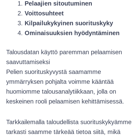
Pelaajien sitoutuminen
Voittosuhteet
Kilpailukykyinen suorituskyky
Ominaisuuksien hyödyntäminen
Talousdatan käyttö paremman pelaamisen
saavuttamiseksi
Pelien suorituskyvystä saamamme
ymmärryksen pohjalta voimme kääntää
huomiomme talousanalytiikkaan, jolla on
keskeinen rooli pelaamisen kehittämisessä.
Tarkkailemalla taloudellista suorituskykyämme
tarkasti saamme tärkeää tietoa siitä, mikä