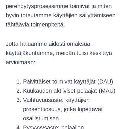
perehdytysprosessimme toimivat ja miten
hyvin toteutamme käyttäjien säilyttämiseen
tähtääviä toimenpiteitä.
Jotta haluamme aidosti omaksua
käyttäjäkuntamme, meidän tulisi keskittyä
arvioimaan:
Päivittäiset toimivat käyttäjät (DAU)
Kuukauden aktiiviset pelaajat (MAU)
Vaihtuvuusaste: käyttäjien
prosenttiosuus, jotka lopettavat
osallistumisen
Pysyvyysaste: pelaajien