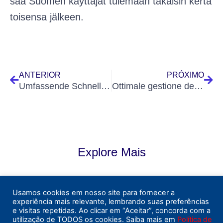
saa Suomen käyttäjät tulemaan takaisin kerta
toisensa jälkeen.
Prev
Nex
ANTERIOR
PRÓXIMO
Umfassende Schnellregistrierung und Anmeldeanleitung Buran Casino Login in Belgien
Ottimale gestione della velocità di prelievo con applicazione Cashed Casino in Svizzera
Explore Mais
Usamos cookies em nosso site para fornecer a
Kiekka Casino 2026 – Pelit,
experiência mais relevante, lembrando suas preferências
Kokemukset Ja Asiakaspalvelu
e visitas repetidas. Ao clicar em “Aceitar”, concorda com a
utilização de TODOS os cookies. Saiba mais em
Política de