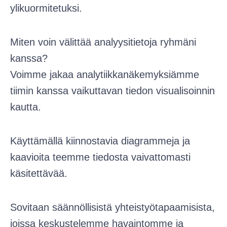
ylikuormitetuksi.
Miten voin välittää analyysitietoja ryhmäni
kanssa?
Voimme jakaa analytiikkanäkemyksiämme
tiimin kanssa vaikuttavan tiedon visualisoinnin
kautta.
Käyttämällä kiinnostavia diagrammeja ja
kaavioita teemme tiedosta vaivattomasti
käsitettävää.
Sovitaan säännöllisistä yhteistyötapaamisista,
joissa keskustelemme havaintomme ja