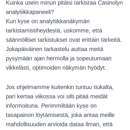
Kuinka usein minun pitäisi tarkistaa Casinolyn
analytiikkapaneeli?
Kun kyse on analytiikkanäkymän
tarkistamistiheydestä, uskomme, että
säännölliset tarkistukset ovat erittäin tärkeitä.
Jokapäiväinen tarkastelu auttaa meitä
pysymään ajan hermolla ja sopeutumaan
vikkelästi, optimoiden näkymän hyödyt.
Jos ohjelmamme kuitenkin tuntuu tiukalta,
pari kertaa viikossa voi silti pitää meidät
informoituna. Perimmiltään kyse on
tasapainon löytämisestä, joka antaa meille
mahdollisuuden arvioida dataa ilman, että