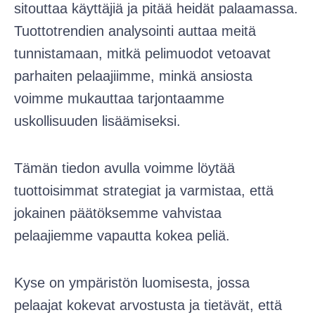
sitouttaa käyttäjiä ja pitää heidät palaamassa.
Tuottotrendien analysointi auttaa meitä
tunnistamaan, mitkä pelimuodot vetoavat
parhaiten pelaajiimme, minkä ansiosta
voimme mukauttaa tarjontaamme
uskollisuuden lisäämiseksi.
Tämän tiedon avulla voimme löytää
tuottoisimmat strategiat ja varmistaa, että
jokainen päätöksemme vahvistaa
pelaajiemme vapautta kokea peliä.
Kyse on ympäristön luomisesta, jossa
pelaajat kokevat arvostusta ja tietävät, että