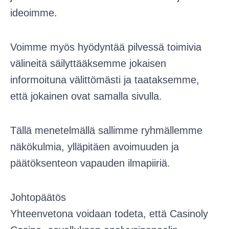
ideoimme.
Voimme myös hyödyntää pilvessä toimivia
välineitä säilyttääksemme jokaisen
informoituna välittömästi ja taataksemme,
että jokainen ovat samalla sivulla.
Tällä menetelmällä sallimme ryhmällemme
näkökulmia, ylläpitäen avoimuuden ja
päätöksenteon vapauden ilmapiiriä.
Johtopäätös
Yhteenvetona voidaan todeta, että Casinoly