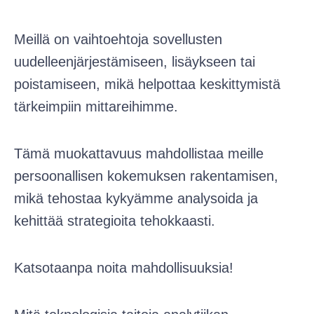
Meillä on vaihtoehtoja sovellusten
uudelleenjärjestämiseen, lisäykseen tai
poistamiseen, mikä helpottaa keskittymistä
tärkeimpiin mittareihimme.
Tämä muokattavuus mahdollistaa meille
persoonallisen kokemuksen rakentamisen,
mikä tehostaa kykyämme analysoida ja
kehittää strategioita tehokkaasti.
Katsotaanpa noita mahdollisuuksia!