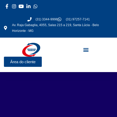
Ir
para
o
(31) 3344-9998
(31) 97257-7141
conteúdo
Av. Raja Gabaglia, 4055, Salas 215 a 219, Santa Lúcia - Belo
Horizonte - MG
Área do cliente