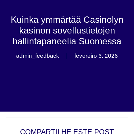
Kuinka ymmärtää Casinolyn
kasinon sovellustietojen
hallintapaneelia Suomessa
admin_feedback
fevereiro 6, 2026
COMPARTILHE ESTE POST