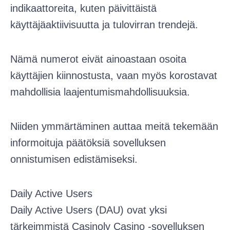
indikaattoreita, kuten päivittäistä
käyttäjäaktiivisuutta ja tulovirran trendejä.
Nämä numerot eivät ainoastaan osoita
käyttäjien kiinnostusta, vaan myös korostavat
mahdollisia laajentumismahdollisuuksia.
Niiden ymmärtäminen auttaa meitä tekemään
informoituja päätöksiä sovelluksen
onnistumisen edistämiseksi.
Daily Active Users
Daily Active Users (DAU) ovat yksi
tärkeimmistä Casinoly Casino -sovelluksen