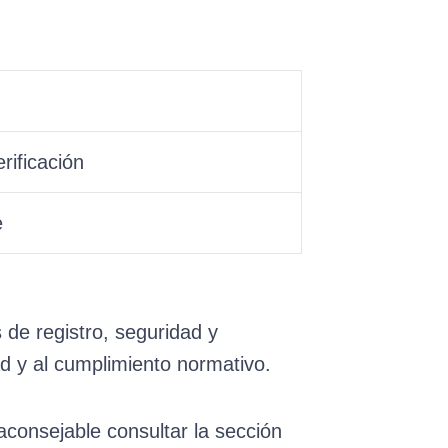
rificación
e
e registro, seguridad y
ad y al cumplimiento normativo.
 aconsejable consultar la sección