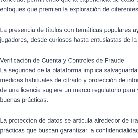
enfoques que premien la exploración de diferentes 
La presencia de títulos con temáticas populares ay
jugadores, desde curiosos hasta entusiastas de la e
Verificación de Cuenta y Controles de Fraude
La seguridad de la plataforma implica salvaguard
medidas habituales de cifrado y protección de inf
de una licencia sugiere un marco regulatorio para 
buenas prácticas.
La protección de datos se articula alrededor de t
prácticas que buscan garantizar la confidencialida