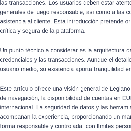
las transacciones. Los usuarios deben estar aten
generales de juego responsable, así como a las co
asistencia al cliente. Esta introducción pretende or
crítica y segura de la plataforma.
Un punto técnico a considerar es la arquitectura 
credenciales y las transacciones. Aunque el detalle
usuario medio, su existencia aporta tranquilidad en
Este artículo ofrece una visión general de Legian
de navegación, la disponibilidad de cuentas en EU
internacional. La seguridad de datos y las herram
acompañan la experiencia, proporcionando un marc
forma responsable y controlada, con límites perso