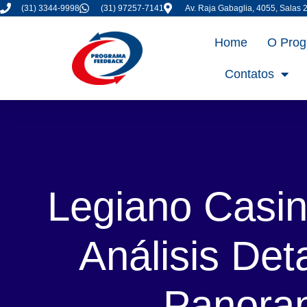
Ir
(31) 3344-9998
(31) 97257-7141
Av. Raja Gabaglia, 4055, Salas 
para
o
Home
O Prog
conteúdo
Contatos
Legiano Casin
Análisis Det
Panora