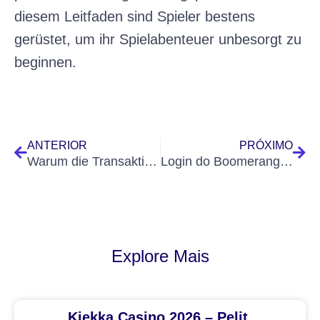
diesem Leitfaden sind Spieler bestens
gerüstet, um ihr Spielabenteuer unbesorgt zu
beginnen.
Prev
Nex
ANTERIOR
PRÓXIMO
Warum die Transaktionssicherheit der Advance Casino App in Deutschland branchenführende Standards setzt
Login do Boomerang Casino – Acesso para visitantes (para usuários do Brasil)
Explore Mais
Kiekka Casino 2026 – Pelit,