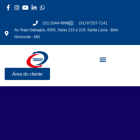
Ir
para
o
(31) 3344-9998
(31) 97257-7141
conteúdo
Av. Raja Gabaglia, 4055, Salas 215 a 219, Santa Lúcia - Belo
Horizonte - MG
Área do cliente