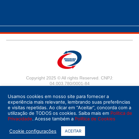
Copyright 2025 © All rights Reserved. CNPJ:
04.003.780/0001-84
TERMOS E CONDIÇÕES DE USO
Usamos cookies em nosso site para fornecer a
experiência mais relevante, lembrando suas preferências
POLÍTICA DE COOKIES
e visitas repetidas. Ao clicar em “Aceitar”, concorda com a
utilização de TODOS os cookies. Saiba mais em
Política de
Privacidade
. Acesse também a
Política de Cookies
Cookie configurações
ACEITAR