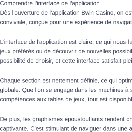
Comprendre l’interface de l’application
Dès l’ouverture de l’application Bwin Casino, on es
conviviale, conçue pour une expérience de navigat
L’interface de l’application est claire, ce qui nous f
jeux préférés ou de découvrir de nouvelles possibi
possibilité de choisir, et cette interface satisfait p
Chaque section est nettement définie, ce qui optim
globale. Que l’on se engage dans les machines à s
compétences aux tables de jeux, tout est disponible
De plus, les graphismes époustouflants rendent ch
captivante. C’est stimulant de naviguer dans une a