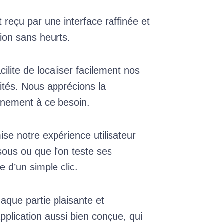
t reçu par une interface raffinée et
ion sans heurts.
acilite de localiser facilement nos
lités. Nous apprécions la
leinement à ce besoin.
ise notre expérience utilisateur
ous ou que l’on teste ses
 d’un simple clic.
aque partie plaisante et
pplication aussi bien conçue, qui