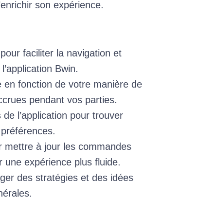
enrichir son expérience.
ur faciliter la navigation et
l’application Bwin.
le en fonction de votre manière de
ccrues pendant vos parties.
 de l’application pour trouver
 préférences.
ur mettre à jour les commandes
r une expérience plus fluide.
ger des stratégies et des idées
nérales.