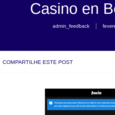
Casino en B
admin_feedback
fever
COMPARTILHE ESTE POST