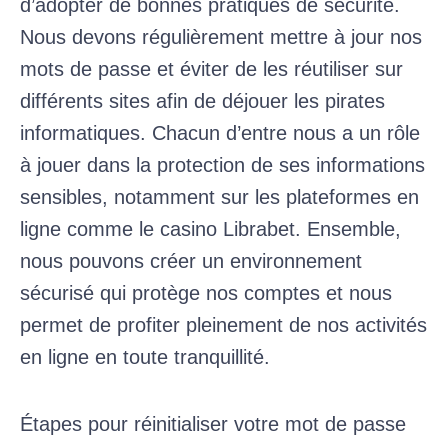
d’adopter de bonnes pratiques de sécurité.
Nous devons régulièrement mettre à jour nos
mots de passe et éviter de les réutiliser sur
différents sites afin de déjouer les pirates
informatiques. Chacun d’entre nous a un rôle
à jouer dans la protection de ses informations
sensibles, notamment sur les plateformes en
ligne comme le casino Librabet. Ensemble,
nous pouvons créer un environnement
sécurisé qui protège nos comptes et nous
permet de profiter pleinement de nos activités
en ligne en toute tranquillité.
Étapes pour réinitialiser votre mot de passe