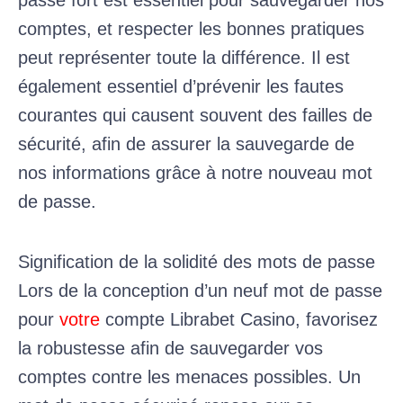
comptes, et respecter les bonnes pratiques
peut représenter toute la différence. Il est
également essentiel d’prévenir les fautes
courantes qui causent souvent des failles de
sécurité, afin de assurer la sauvegarde de
nos informations grâce à notre nouveau mot
de passe.
Signification de la solidité des mots de passe
Lors de la conception d’un neuf mot de passe
pour
votre
compte Librabet Casino, favorisez
la robustesse afin de sauvegarder vos
comptes contre les menaces possibles. Un