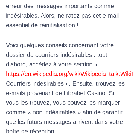
erreur des messages importants comme
indésirables. Alors, ne ratez pas cet e-mail
essentiel de réinitialisation !
Voici quelques conseils concernant votre
dossier de courriers indésirables : tout
d’abord, accédez à votre section «
https://en.wikipedia.org/wiki/Wikipedia_talk:Wi
Courriers indésirables ». Ensuite, trouvez les
e-mails provenant de Librabet Casino. Si
vous les trouvez, vous pouvez les marquer
comme « non indésirables » afin de garantir
que les futurs messages arrivent dans votre
boîte de réception.