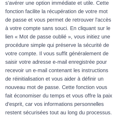
s’avérer une option immédiate et utile. Cette
fonction facilite la récupération de votre mot
de passe et vous permet de retrouver l’accès
à votre compte sans souci. En cliquant sur le
lien « Mot de passe oublié », vous initiez une
procédure simple qui préserve la sécurité de
votre compte. Il vous suffit généralement de
saisir votre adresse e-mail enregistrée pour
recevoir un e-mail contenant les instructions
de réinitialisation et vous aider à définir un
nouveau mot de passe. Cette fonction vous
fait économiser du temps et vous offre la paix
d’esprit, car vos informations personnelles
restent sécurisées tout au long du processus.