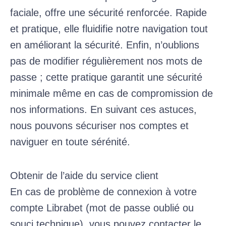
faciale, offre une sécurité renforcée. Rapide
et pratique, elle fluidifie notre navigation tout
en améliorant la sécurité. Enfin, n’oublions
pas de modifier régulièrement nos mots de
passe ; cette pratique garantit une sécurité
minimale même en cas de compromission de
nos informations. En suivant ces astuces,
nous pouvons sécuriser nos comptes et
naviguer en toute sérénité.
Obtenir de l’aide du service client
En cas de problème de connexion à votre
compte Librabet (mot de passe oublié ou
souci technique), vous pouvez contacter le