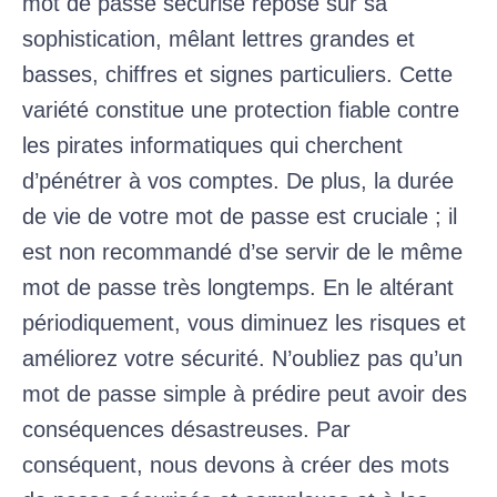
mot de passe sécurisé repose sur sa
sophistication, mêlant lettres grandes et
basses, chiffres et signes particuliers. Cette
variété constitue une protection fiable contre
les pirates informatiques qui cherchent
d’pénétrer à vos comptes. De plus, la durée
de vie de votre mot de passe est cruciale ; il
est non recommandé d’se servir de le même
mot de passe très longtemps. En le altérant
périodiquement, vous diminuez les risques et
améliorez votre sécurité. N’oubliez pas qu’un
mot de passe simple à prédire peut avoir des
conséquences désastreuses. Par
conséquent, nous devons à créer des mots