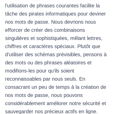
l’utilisation de phrases courantes facilite la
tâche des pirates informatiques pour deviner
nos mots de passe. Nous devrions nous
efforcer de créer des combinaisons
singulières et sophistiquées, mêlant lettres,
chiffres et caractères spéciaux. Plutôt que
d’utiliser des schémas prévisibles, pensons à
des mots ou des phrases aléatoires et
modifions-les pour qu’ils soient
reconnaissables par nous seuls. En
consacrant un peu de temps à la création de
nos mots de passe, nous pouvons
considérablement améliorer notre sécurité et
sauvegarder nos précieux actifs en ligne.