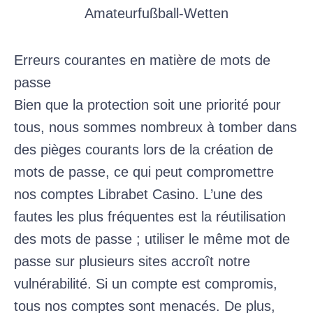
Erreurs courantes en matière de mots de
passe
Bien que la protection soit une priorité pour
tous, nous sommes nombreux à tomber dans
des pièges courants lors de la création de
mots de passe, ce qui peut compromettre
nos comptes Librabet Casino. L’une des
fautes les plus fréquentes est la réutilisation
des mots de passe ; utiliser le même mot de
passe sur plusieurs sites accroît notre
vulnérabilité. Si un compte est compromis,
tous nos comptes sont menacés. De plus,