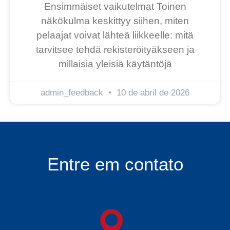
Ensimmäiset vaikutelmat Toinen
näkökulma keskittyy siihen, miten
pelaajat voivat lähteä liikkeelle: mitä
tarvitsee tehdä rekisteröityäkseen ja
millaisia yleisiä käytäntöjä
admin_feedback
10 de abril de 2026
Entre em contato