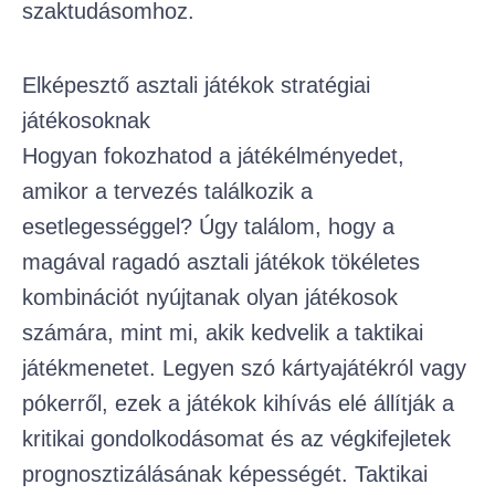
szaktudásomhoz.
Elképesztő asztali játékok stratégiai
játékosoknak
Hogyan fokozhatod a játékélményedet,
amikor a tervezés találkozik a
esetlegességgel? Úgy találom, hogy a
magával ragadó asztali játékok tökéletes
kombinációt nyújtanak olyan játékosok
számára, mint mi, akik kedvelik a taktikai
játékmenetet. Legyen szó kártyajátékról vagy
pókerről, ezek a játékok kihívás elé állítják a
kritikai gondolkodásomat és az végkifejletek
prognosztizálásának képességét. Taktikai