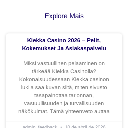
Explore Mais
Kiekka Casino 2026 – Pelit,
Kokemukset Ja Asiakaspalvelu
Miksi vastuullinen pelaaminen on
tärkeää Kiekka Casinolla?
Kokonaisuudessaan Kiekka casinon
lukija saa kuvan siitä, miten sivusto
tasapainottaa tarjonnan,
vastuullisuuden ja turvallisuuden
näkökulmat. Tämä yhteenveto auttaa
admin_feedback
10 de abril de 2026