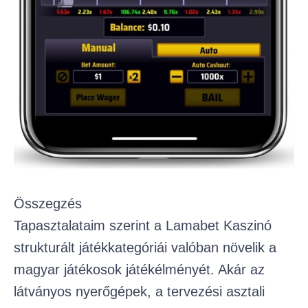
Összegzés
Tapasztalataim szerint a Lamabet Kaszinó
strukturált játékkategóriái valóban növelik a
magyar játékosok játékélményét. Akár az
látványos nyerőgépek, a tervezési asztali