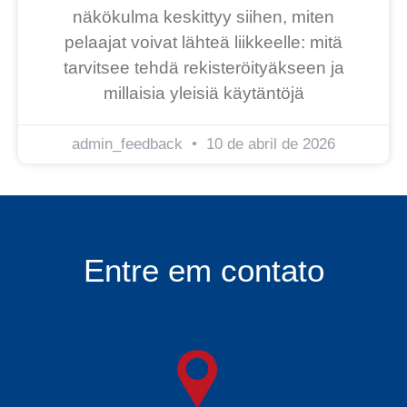
näkökulma keskittyy siihen, miten
pelaajat voivat lähteä liikkeelle: mitä
tarvitsee tehdä rekisteröityäkseen ja
millaisia yleisiä käytäntöjä
admin_feedback
10 de abril de 2026
Entre em contato