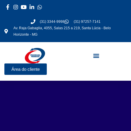
Ir
para
o
(31) 3344-9998
(31) 97257-7141
conteúdo
Av. Raja Gabaglia, 4055, Salas 215 a 219, Santa Lúcia - Belo
Horizonte - MG
Área do cliente