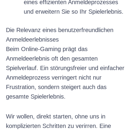
eines effizienten Anmeldeprozesses
und erweitern Sie so Ihr Spielerlebnis.
Die Relevanz eines benutzerfreundlichen
Anmeldeerlebnisses
Beim Online-Gaming prägt das
Anmeldeerlebnis oft den gesamten
Spielverlauf. Ein störungsfreier und einfacher
Anmeldeprozess verringert nicht nur
Frustration, sondern steigert auch das
gesamte Spielerlebnis.
Wir wollen, direkt starten, ohne uns in
komplizierten Schritten zu verirren. Eine