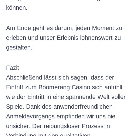
können.
Am Ende geht es darum, jeden Moment zu
erleben und unser Erlebnis lohnenswert zu
gestalten.
Fazit
Abschließend lässt sich sagen, dass der
Eintritt zum Boomerang Casino sich anfühlt
wie der Eintritt in eine spannende Welt voller
Spiele. Dank des anwenderfreundlichen
Anmeldevorgangs empfinden wir uns nie
unsicher. Der reibungsloser Prozess in
Verbindung mit den qualitativen