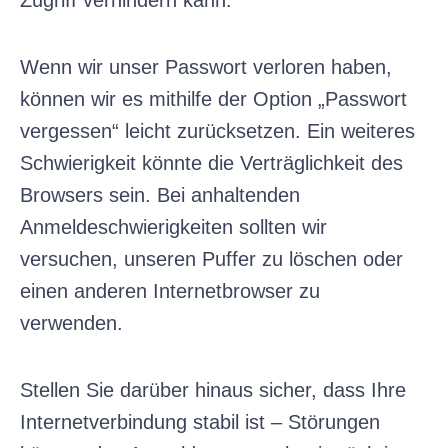
Wenn wir unser Passwort verloren haben,
können wir es mithilfe der Option „Passwort
vergessen“ leicht zurücksetzen. Ein weiteres
Schwierigkeit könnte die Verträglichkeit des
Browsers sein. Bei anhaltenden
Anmeldeschwierigkeiten sollten wir
versuchen, unseren Puffer zu löschen oder
einen anderen Internetbrowser zu
verwenden.
Stellen Sie darüber hinaus sicher, dass Ihre
Internetverbindung stabil ist – Störungen