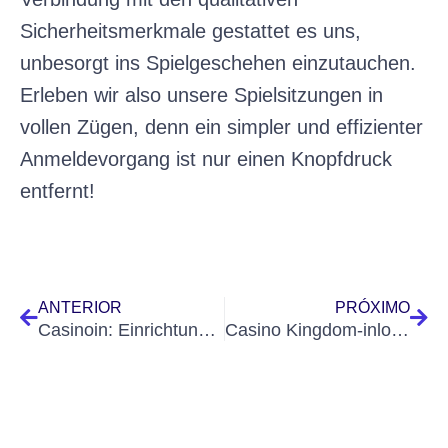
Sicherheitsmerkmale gestattet es uns,
unbesorgt ins Spielgeschehen einzutauchen.
Erleben wir also unsere Spielsitzungen in
vollen Zügen, denn ein simpler und effizienter
Anmeldevorgang ist nur einen Knopfdruck
entfernt!
Prev
Nex
ANTERIOR
PRÓXIMO
Casinoin: Einrichtungsprozess der Zwei-Faktor-Authentifizierung für Spieler aus Deutschland
Casino Kingdom-inloggning Säsongsbonusar för Sverige