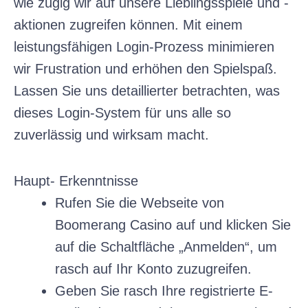
wie zügig wir auf unsere Lieblingsspiele und -
aktionen zugreifen können. Mit einem
leistungsfähigen Login-Prozess minimieren
wir Frustration und erhöhen den Spielspaß.
Lassen Sie uns detaillierter betrachten, was
dieses Login-System für uns alle so
zuverlässig und wirksam macht.
Haupt- Erkenntnisse
Rufen Sie die Webseite von
Boomerang Casino auf und klicken Sie
auf die Schaltfläche „Anmelden“, um
rasch auf Ihr Konto zuzugreifen.
Geben Sie rasch Ihre registrierte E-