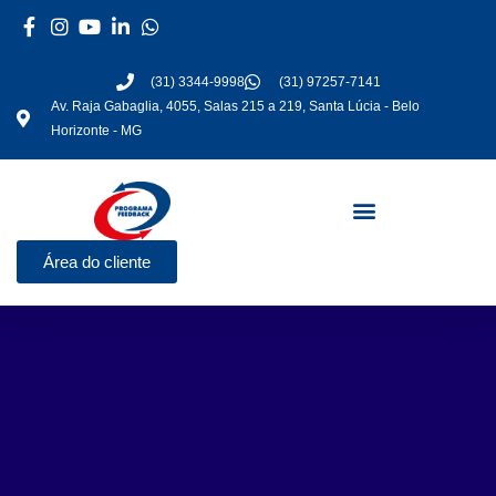
Ir
para
o
(31) 3344-9998
(31) 97257-7141
conteúdo
Av. Raja Gabaglia, 4055, Salas 215 a 219, Santa Lúcia - Belo
Horizonte - MG
Área do cliente