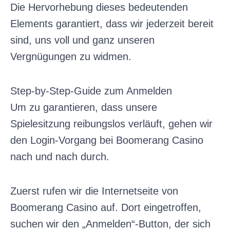
Die Hervorhebung dieses bedeutenden
Elements garantiert, dass wir jederzeit bereit
sind, uns voll und ganz unseren
Vergnügungen zu widmen.
Step-by-Step-Guide zum Anmelden
Um zu garantieren, dass unsere
Spielesitzung reibungslos verläuft, gehen wir
den Login-Vorgang bei Boomerang Casino
nach und nach durch.
Zuerst rufen wir die Internetseite von
Boomerang Casino auf. Dort eingetroffen,
suchen wir den „Anmelden“-Button, der sich