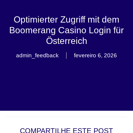
Optimierter Zugriff mit dem
Boomerang Casino Login für
Österreich
admin_feedback
fevereiro 6, 2026
COMPARTILHE ESTE POST