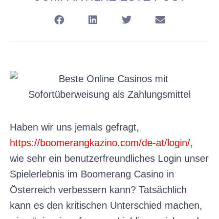
Haben wir uns jemals gefragt,
https://boomerangkazino.com/de-at/login/
,
wie sehr ein benutzerfreundliches Login unser
Spielerlebnis im Boomerang Casino in
Österreich verbessern kann? Tatsächlich
kann es den kritischen Unterschied machen,