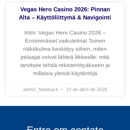
Vegas Hero Casino 2026: Pinnan
Alta – Käyttöliittymä & Navigointi
Intro: Vegas Hero Casino 2026 –
Ensimmäiset vaikutelmat Toinen
näkökulma keskittyy siihen, miten
pelaajat voivat lähteä liikkeelle: mitä
tarvitsee tehdä rekisteröityäkseen ja
millaisia yleisiä käytäntöjä
admin_feedback
10 de abril de 2026
Entre em contato