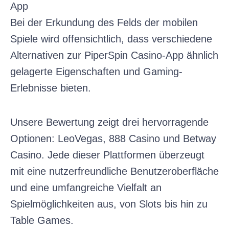
App
Bei der Erkundung des Felds der mobilen
Spiele wird offensichtlich, dass verschiedene
Alternativen zur PiperSpin Casino-App ähnlich
gelagerte Eigenschaften und Gaming-
Erlebnisse bieten.
Unsere Bewertung zeigt drei hervorragende
Optionen: LeoVegas, 888 Casino und Betway
Casino. Jede dieser Plattformen überzeugt
mit eine nutzerfreundliche Benutzeroberfläche
und eine umfangreiche Vielfalt an
Spielmöglichkeiten aus, von Slots bis hin zu
Table Games.