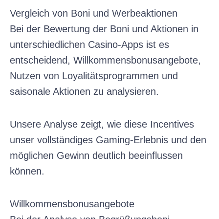
Vergleich von Boni und Werbeaktionen
Bei der Bewertung der Boni und Aktionen in
unterschiedlichen Casino-Apps ist es
entscheidend, Willkommensbonusangebote,
Nutzen von Loyalitätsprogrammen und
saisonale Aktionen zu analysieren.
Unsere Analyse zeigt, wie diese Incentives
unser vollständiges Gaming-Erlebnis und den
möglichen Gewinn deutlich beeinflussen
können.
Willkommensbonusangebote