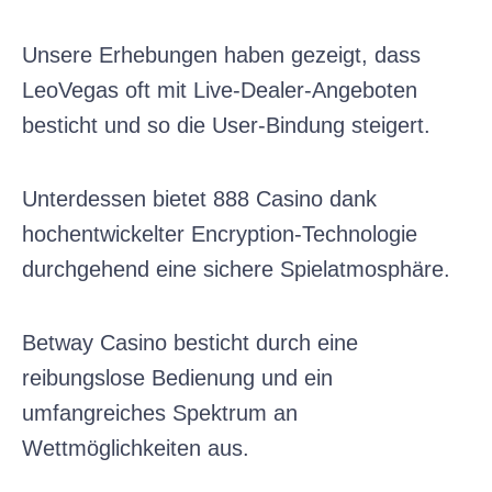
Unsere Erhebungen haben gezeigt, dass
LeoVegas oft mit Live-Dealer-Angeboten
besticht und so die User-Bindung steigert.
Unterdessen bietet 888 Casino dank
hochentwickelter Encryption-Technologie
durchgehend eine sichere Spielatmosphäre.
Betway Casino besticht durch eine
reibungslose Bedienung und ein
umfangreiches Spektrum an
Wettmöglichkeiten aus.