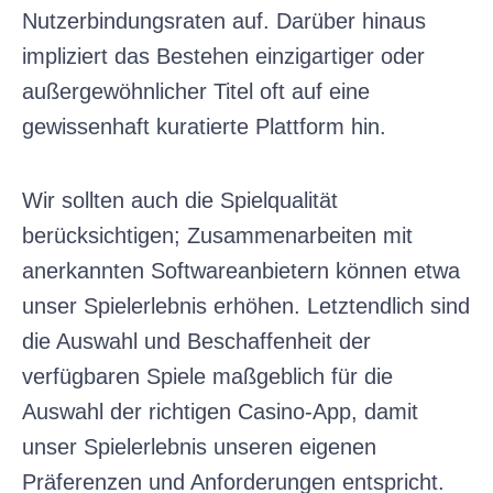
Nutzerbindungsraten auf. Darüber hinaus
impliziert das Bestehen einzigartiger oder
außergewöhnlicher Titel oft auf eine
gewissenhaft kuratierte Plattform hin.
Wir sollten auch die Spielqualität
berücksichtigen; Zusammenarbeiten mit
anerkannten Softwareanbietern können etwa
unser Spielerlebnis erhöhen. Letztendlich sind
die Auswahl und Beschaffenheit der
verfügbaren Spiele maßgeblich für die
Auswahl der richtigen Casino-App, damit
unser Spielerlebnis unseren eigenen
Präferenzen und Anforderungen entspricht.