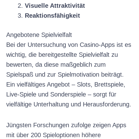
Visuelle Attraktivität
Reaktionsfähigkeit
Angebotene Spielvielfalt
Bei der Untersuchung von Casino-Apps ist es
wichtig, die bereitgestellte Spielvielfalt zu
bewerten, da diese maßgeblich zum
Spielspaß und zur Spielmotivation beiträgt.
Ein vielfältiges Angebot – Slots, Brettspiele,
Live-Spiele und Sonderspiele – sorgt für
vielfältige Unterhaltung und Herausforderung.
Jüngsten Forschungen zufolge zeigen Apps
mit über 200 Spieloptionen höhere