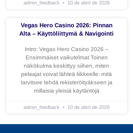
admin_feedback
10 de abril de 2026
Vegas Hero Casino 2026: Pinnan
Alta – Käyttöliittymä & Navigointi
Intro: Vegas Hero Casino 2026 –
Ensimmäiset vaikutelmat Toinen
näkökulma keskittyy siihen, miten
pelaajat voivat lähteä liikkeelle: mitä
tarvitsee tehdä rekisteröityäkseen ja
millaisia yleisiä käytäntöjä
admin_feedback
10 de abril de 2026