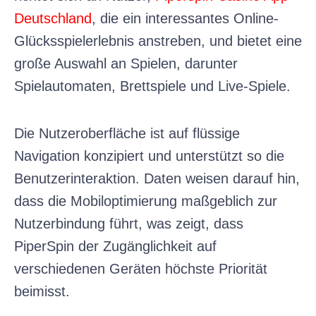
Deutschland
, die ein interessantes Online-
Glücksspielerlebnis anstreben, und bietet eine
große Auswahl an Spielen, darunter
Spielautomaten, Brettspiele und Live-Spiele.
Die Nutzeroberfläche ist auf flüssige
Navigation konzipiert und unterstützt so die
Benutzerinteraktion. Daten weisen darauf hin,
dass die Mobiloptimierung maßgeblich zur
Nutzerbindung führt, was zeigt, dass
PiperSpin der Zugänglichkeit auf
verschiedenen Geräten höchste Priorität
beimisst.