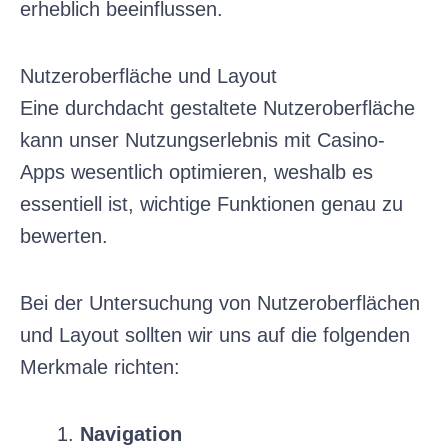
erheblich beeinflussen.
Nutzeroberfläche und Layout
Eine durchdacht gestaltete Nutzeroberfläche
kann unser Nutzungserlebnis mit Casino-
Apps wesentlich optimieren, weshalb es
essentiell ist, wichtige Funktionen genau zu
bewerten.
Bei der Untersuchung von Nutzeroberflächen
und Layout sollten wir uns auf die folgenden
Merkmale richten:
Navigation