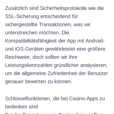
Zusätzlich sind Sicherheitsprotokolle wie die
SSL-Sicherung entscheidend für
sichergestellte Transaktionen, was wir
unterstreichen möchten. Die
Kompatibilitätsfähigkeit der App mit Android-
und iOS-Geräten gewährleistet eine größere
Reichweite, doch sollten wir ihre
Leistungskennzahlen gründlicher analysieren,
um die allgemeine Zufriedenheit der Benutzer
genauer bewerten zu können.
Schlüsselfunktionen, die bei Casino-Apps zu
bedenken sind