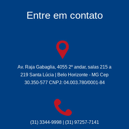
Entre em contato
Av. Raja Gabaglia, 4055 2º andar, salas 215 a
219 Santa Lúcia | Belo Horizonte - MG Cep
30.350-577 CNPJ: 04.003.780/0001-84
(31) 3344-9998 | (31) 97257-7141