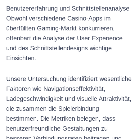
Benutzererfahrung und Schnittstellenanalyse
Obwohl verschiedene Casino-Apps im
überfüllten Gaming-Markt konkurrieren,
offenbart die Analyse der User Experience
und des Schnittstellendesigns wichtige
Einsichten.
Unsere Untersuchung identifiziert wesentliche
Faktoren wie Navigationseffektivität,
Ladegeschwindigkeit und visuelle Attraktivität,
die zusammen die Spielerbindung
bestimmen. Die Metriken belegen, dass
benutzerfreundliche Gestaltungen zu
besseren Verbindungsraten beitragen und