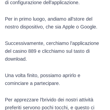
di configurazione dell’applicazione.
Per in primo luogo, andiamo all’store del
nostro dispositivo, che sia Apple o Google.
Successivamente, cerchiamo l’applicazione
del casino 889 e clicchiamo sul tasto di
download.
Una volta finito, possiamo aprirlo e
cominciare a partecipare.
Per apprezzare l’brivido dei nostri attività
preferiti servono pochi tocchi, e questo ci