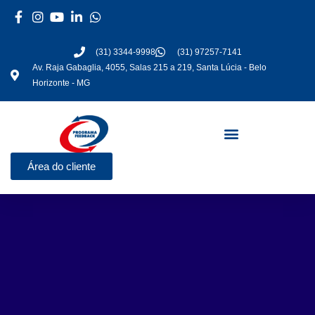
Ir
para
o
(31) 3344-9998
(31) 97257-7141
conteúdo
Av. Raja Gabaglia, 4055, Salas 215 a 219, Santa Lúcia - Belo
Horizonte - MG
Área do cliente