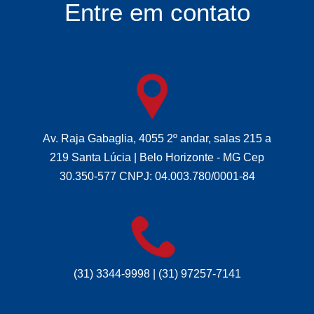
Entre em contato
Av. Raja Gabaglia, 4055 2º andar, salas 215 a
219 Santa Lúcia | Belo Horizonte - MG Cep
30.350-577 CNPJ: 04.003.780/0001-84
(31) 3344-9998 | (31) 97257-7141