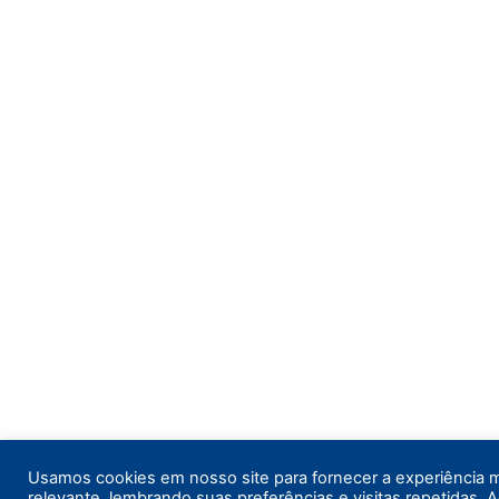
Usamos cookies em nosso site para fornecer a experiência 
relevante, lembrando suas preferências e visitas repetidas. 