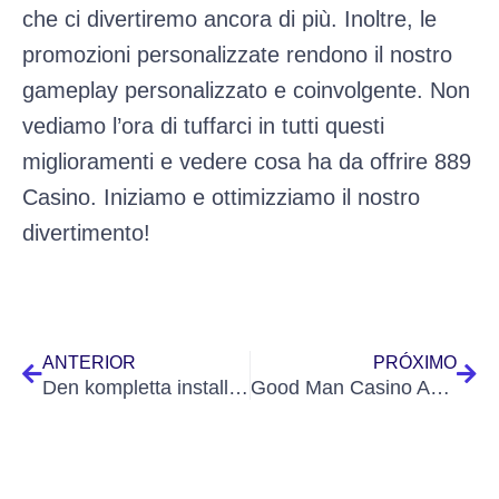
che ci divertiremo ancora di più. Inoltre, le
promozioni personalizzate rendono il nostro
gameplay personalizzato e coinvolgente. Non
vediamo l’ora di tuffarci in tutti questi
miglioramenti e vedere cosa ha da offrire 889
Casino. Iniziamo e ottimizziamo il nostro
divertimento!
Prev
Nex
ANTERIOR
PRÓXIMO
Den kompletta installationsproceduren för Lemon Casino-appen simplifierad för användare i Sverige
Good Man Casino Access – Comprehensive Password Setup Swiss