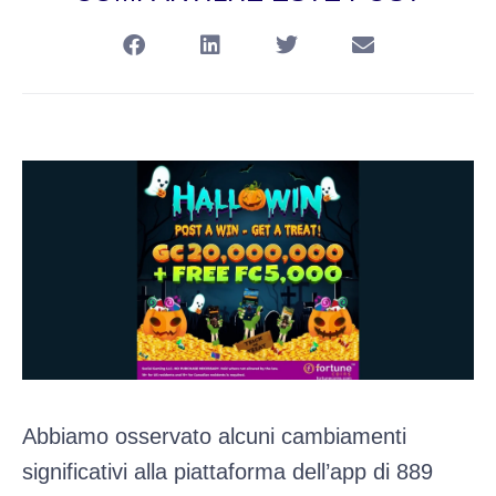
Abbiamo osservato alcuni cambiamenti
significativi alla piattaforma dell’app di 889