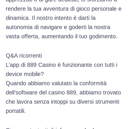
rendere la tua avventura di gioco personale e
dinamica. Il nostro intento è darti la
autonomia di navigare e goderti la nostra
vasta offerta, aumentando il tuo godimento.
Q&A ricorrenti
L’app di 889 Casino è funzionante con tutti i
device mobile?
Quando abbiamo valutato la conformità
dell’software del casino 889, abbiamo trovato
che lavora senza intoppi su diversi strumenti
portatili.