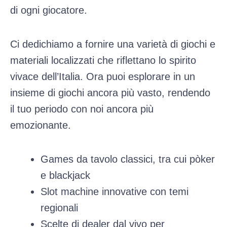
di ogni giocatore.
Ci dedichiamo a fornire una varietà di giochi e
materiali localizzati che riflettano lo spirito
vivace dell’Italia. Ora puoi esplorare in un
insieme di giochi ancora più vasto, rendendo
il tuo periodo con noi ancora più
emozionante.
Games da tavolo classici, tra cui pòker
e blackjack
Slot machine innovative con temi
regionali
Scelte di dealer dal vivo per