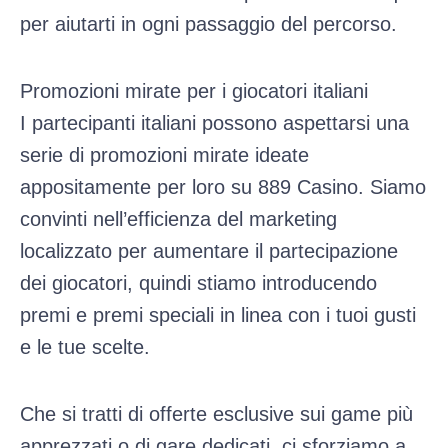
per aiutarti in ogni passaggio del percorso.
Promozioni mirate per i giocatori italiani
I partecipanti italiani possono aspettarsi una
serie di promozioni mirate ideate
appositamente per loro su 889 Casino. Siamo
convinti nell’efficienza del marketing
localizzato per aumentare il partecipazione
dei giocatori, quindi stiamo introducendo
premi e premi speciali in linea con i tuoi gusti
e le tue scelte.
Che si tratti di offerte esclusive sui game più
apprezzati o di gare dedicati, ci sforziamo a