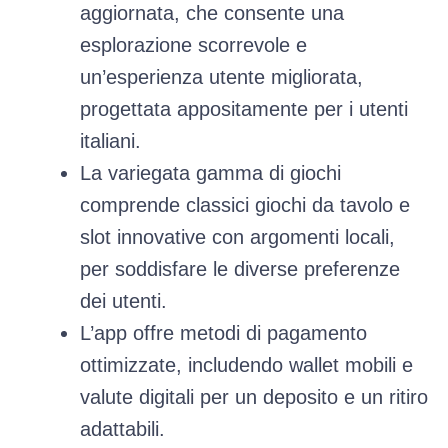
aggiornata, che consente una
esplorazione scorrevole e
un’esperienza utente migliorata,
progettata appositamente per i utenti
italiani.
La variegata gamma di giochi
comprende classici giochi da tavolo e
slot innovative con argomenti locali,
per soddisfare le diverse preferenze
dei utenti.
L’app offre metodi di pagamento
ottimizzate, includendo wallet mobili e
valute digitali per un deposito e un ritiro
adattabili.