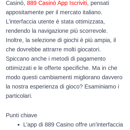
Casinò,
889 Casinò App Iscriviti
, pensati
appositamente per il mercato italiano.
L’interfaccia utente è stata ottimizzata,
rendendo la navigazione più scorrevole.
Inoltre, la selezione di giochi è più ampia, il
che dovrebbe attrarre molti giocatori.
Spiccano anche i metodi di pagamento
ottimizzati e le offerte specifiche. Ma in che
modo questi cambiamenti migliorano davvero
la nostra esperienza di gioco? Esaminiamo i
particolari.
Punti chiave
L’app di 889 Casino offre un’interfaccia