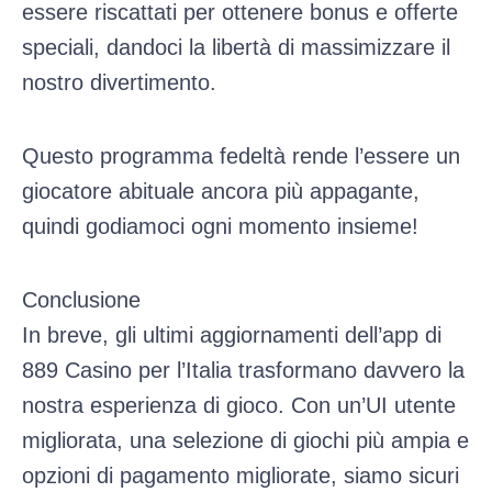
essere riscattati per ottenere bonus e offerte
speciali, dandoci la libertà di massimizzare il
nostro divertimento.
Questo programma fedeltà rende l’essere un
giocatore abituale ancora più appagante,
quindi godiamoci ogni momento insieme!
Conclusione
In breve, gli ultimi aggiornamenti dell’app di
889 Casino per l’Italia trasformano davvero la
nostra esperienza di gioco. Con un’UI utente
migliorata, una selezione di giochi più ampia e
opzioni di pagamento migliorate, siamo sicuri