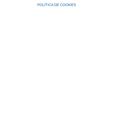
POLÍTICA DE COOKIES