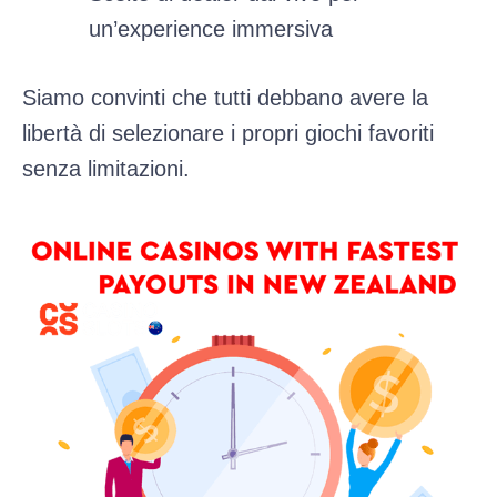
un’experience immersiva
Siamo convinti che tutti debbano avere la
libertà di selezionare i propri giochi favoriti
senza limitazioni.