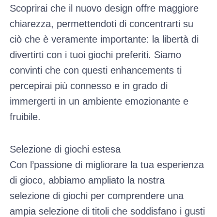
Scoprirai che il nuovo design offre maggiore
chiarezza, permettendoti di concentrarti su
ciò che è veramente importante: la libertà di
divertirti con i tuoi giochi preferiti. Siamo
convinti che con questi enhancements ti
percepirai più connesso e in grado di
immergerti in un ambiente emozionante e
fruibile.
Selezione di giochi estesa
Con l’passione di migliorare la tua esperienza
di gioco, abbiamo ampliato la nostra
selezione di giochi per comprendere una
ampia selezione di titoli che soddisfano i gusti