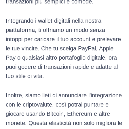
transazioni più semplici e comode.
Integrando i wallet digitali nella nostra
piattaforma, ti offriamo un modo senza
intoppi per caricare il tuo account e prelevare
le tue vincite. Che tu scelga PayPal, Apple
Pay o qualsiasi altro portafoglio digitale, ora
puoi godere di transazioni rapide e adatte al
tuo stile di vita.
Inoltre, siamo lieti di annunciare l’integrazione
con le criptovalute, così potrai puntare e
giocare usando Bitcoin, Ethereum e altre
monete. Questa elasticità non solo migliora le