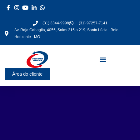
Ir
para
o
(31) 3344-9998
(31) 97257-7141
conteúdo
Av. Raja Gabaglia, 4055, Salas 215 a 219, Santa Lúcia - Belo
Horizonte - MG
Área do cliente