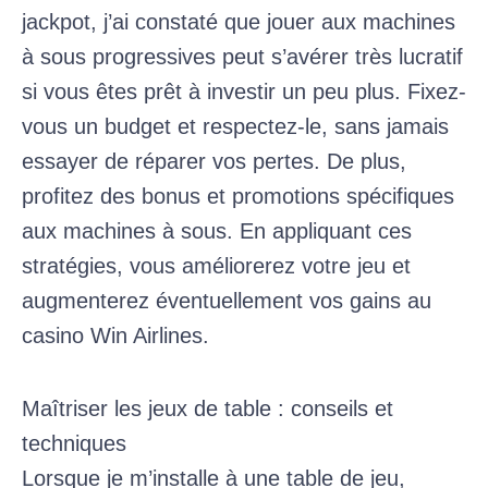
jackpot, j’ai constaté que jouer aux machines
à sous progressives peut s’avérer très lucratif
si vous êtes prêt à investir un peu plus. Fixez-
vous un budget et respectez-le, sans jamais
essayer de réparer vos pertes. De plus,
profitez des bonus et promotions spécifiques
aux machines à sous. En appliquant ces
stratégies, vous améliorerez votre jeu et
augmenterez éventuellement vos gains au
casino Win Airlines.
Maîtriser les jeux de table : conseils et
techniques
Lorsque je m’installe à une table de jeu,