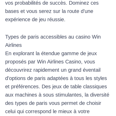
vos probabilités de succès. Dominez ces
bases et vous serez sur la route d’une
expérience de jeu réussie.
Types de paris accessibles au casino Win
Airlines
En explorant la étendue gamme de jeux
proposés par Win Airlines Casino, vous
découvrirez rapidement un grand éventail
d’options de paris adaptées à tous les styles
et préférences. Des jeux de table classiques
aux machines à sous stimulantes, la diversité
des types de paris vous permet de choisir
celui qui correspond le mieux à votre