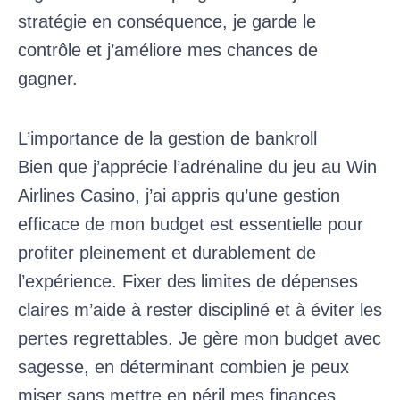
stratégie en conséquence, je garde le
contrôle et j’améliore mes chances de
gagner.
L’importance de la gestion de bankroll
Bien que j’apprécie l’adrénaline du jeu au Win
Airlines Casino, j’ai appris qu’une gestion
efficace de mon budget est essentielle pour
profiter pleinement et durablement de
l’expérience. Fixer des limites de dépenses
claires m’aide à rester discipliné et à éviter les
pertes regrettables. Je gère mon budget avec
sagesse, en déterminant combien je peux
miser sans mettre en péril mes finances.