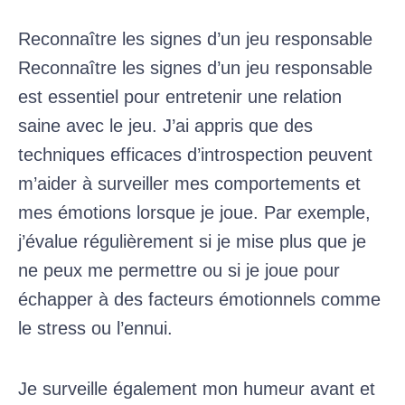
Reconnaître les signes d’un jeu responsable
Reconnaître les signes d’un jeu responsable
est essentiel pour entretenir une relation
saine avec le jeu. J’ai appris que des
techniques efficaces d’introspection peuvent
m’aider à surveiller mes comportements et
mes émotions lorsque je joue. Par exemple,
j’évalue régulièrement si je mise plus que je
ne peux me permettre ou si je joue pour
échapper à des facteurs émotionnels comme
le stress ou l’ennui.
Je surveille également mon humeur avant et