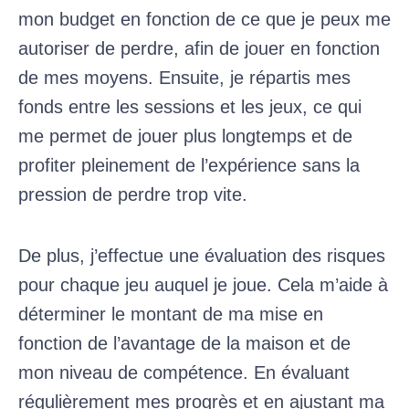
mon budget en fonction de ce que je peux me
autoriser de perdre, afin de jouer en fonction
de mes moyens. Ensuite, je répartis mes
fonds entre les sessions et les jeux, ce qui
me permet de jouer plus longtemps et de
profiter pleinement de l’expérience sans la
pression de perdre trop vite.
De plus, j’effectue une évaluation des risques
pour chaque jeu auquel je joue. Cela m’aide à
déterminer le montant de ma mise en
fonction de l’avantage de la maison et de
mon niveau de compétence. En évaluant
régulièrement mes progrès et en ajustant ma