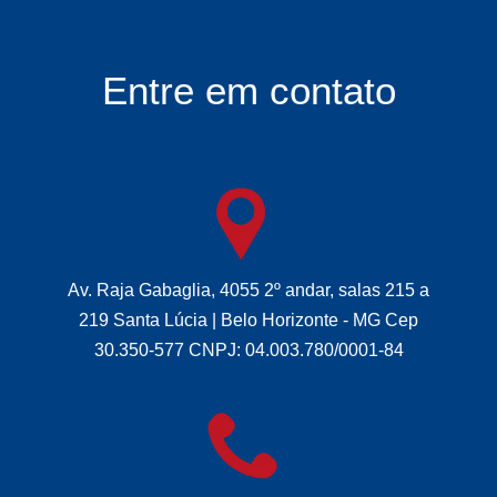
Entre em contato
Av. Raja Gabaglia, 4055 2º andar, salas 215 a
219 Santa Lúcia | Belo Horizonte - MG Cep
30.350-577 CNPJ: 04.003.780/0001-84