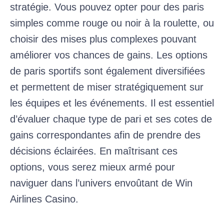
stratégie. Vous pouvez opter pour des paris
simples comme rouge ou noir à la roulette, ou
choisir des mises plus complexes pouvant
améliorer vos chances de gains. Les options
de paris sportifs sont également diversifiées
et permettent de miser stratégiquement sur
les équipes et les événements. Il est essentiel
d’évaluer chaque type de pari et ses cotes de
gains correspondantes afin de prendre des
décisions éclairées. En maîtrisant ces
options, vous serez mieux armé pour
naviguer dans l’univers envoûtant de Win
Airlines Casino.