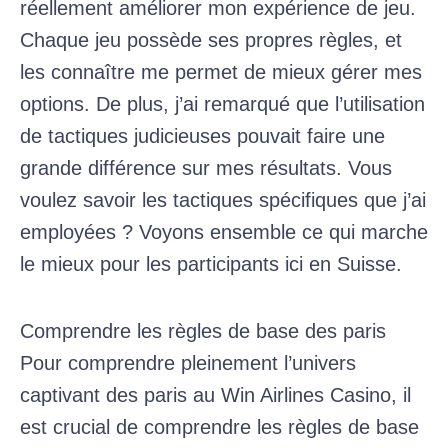
réellement améliorer mon expérience de jeu.
Chaque jeu possède ses propres règles, et
les connaître me permet de mieux gérer mes
options. De plus, j’ai remarqué que l’utilisation
de tactiques judicieuses pouvait faire une
grande différence sur mes résultats. Vous
voulez savoir les tactiques spécifiques que j’ai
employées ? Voyons ensemble ce qui marche
le mieux pour les participants ici en Suisse.
Comprendre les règles de base des paris
Pour comprendre pleinement l’univers
captivant des paris au Win Airlines Casino, il
est crucial de comprendre les règles de base