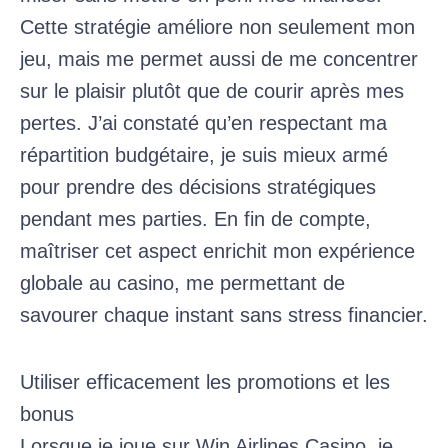
Cette stratégie améliore non seulement mon
jeu, mais me permet aussi de me concentrer
sur le plaisir plutôt que de courir après mes
pertes. J’ai constaté qu’en respectant ma
répartition budgétaire, je suis mieux armé
pour prendre des décisions stratégiques
pendant mes parties. En fin de compte,
maîtriser cet aspect enrichit mon expérience
globale au casino, me permettant de
savourer chaque instant sans stress financier.
Utiliser efficacement les promotions et les
bonus
Lorsque je joue sur Win Airlines Casino, je