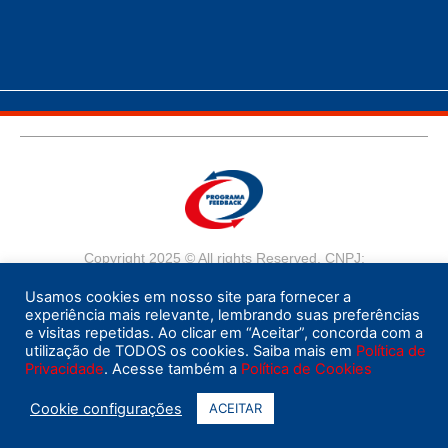
Copyright 2025 © All rights Reserved. CNPJ:
04.003.780/0001-84
Usamos cookies em nosso site para fornecer a
experiência mais relevante, lembrando suas preferências
TERMOS E CONDIÇÕES DE USO
e visitas repetidas. Ao clicar em “Aceitar”, concorda com a
utilização de TODOS os cookies. Saiba mais em
Política de
POLÍTICA DE COOKIES
Privacidade
. Acesse também a
Política de Cookies
Cookie configurações
ACEITAR