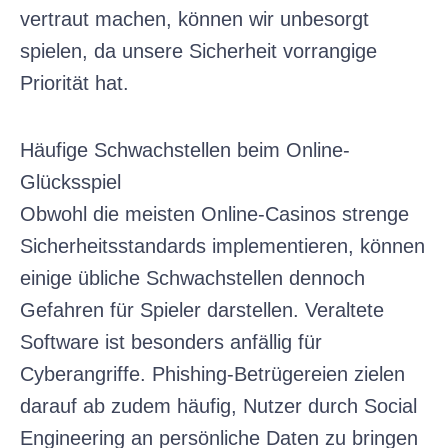
vertraut machen, können wir unbesorgt
spielen, da unsere Sicherheit vorrangige
Priorität hat.
Häufige Schwachstellen beim Online-
Glücksspiel
Obwohl die meisten Online-Casinos strenge
Sicherheitsstandards implementieren, können
einige übliche Schwachstellen dennoch
Gefahren für Spieler darstellen. Veraltete
Software ist besonders anfällig für
Cyberangriffe. Phishing-Betrügereien zielen
darauf ab zudem häufig, Nutzer durch Social
Engineering an persönliche Daten zu bringen