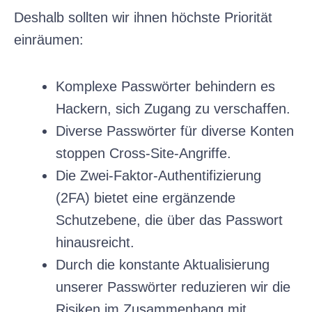
Deshalb sollten wir ihnen höchste Priorität
einräumen:
Komplexe Passwörter behindern es
Hackern, sich Zugang zu verschaffen.
Diverse Passwörter für diverse Konten
stoppen Cross-Site-Angriffe.
Die Zwei-Faktor-Authentifizierung
(2FA) bietet eine ergänzende
Schutzebene, die über das Passwort
hinausreicht.
Durch die konstante Aktualisierung
unserer Passwörter reduzieren wir die
Risiken im Zusammenhang mit