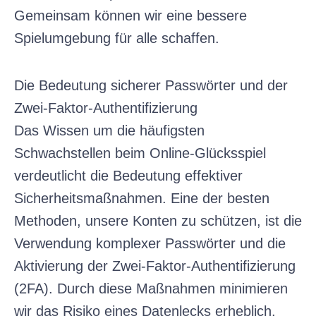
Gemeinsam können wir eine bessere
Spielumgebung für alle schaffen.
Die Bedeutung sicherer Passwörter und der
Zwei-Faktor-Authentifizierung
Das Wissen um die häufigsten
Schwachstellen beim Online-Glücksspiel
verdeutlicht die Bedeutung effektiver
Sicherheitsmaßnahmen. Eine der besten
Methoden, unsere Konten zu schützen, ist die
Verwendung komplexer Passwörter und die
Aktivierung der Zwei-Faktor-Authentifizierung
(2FA). Durch diese Maßnahmen minimieren
wir das Risiko eines Datenlecks erheblich.