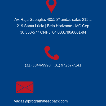
Av. Raja Gabaglia, 4055 2º andar, salas 215 a
219 Santa Lúcia | Belo Horizonte - MG Cep
30.350-577 CNPJ: 04.003.780/0001-84
(31) 3344-9998 | (31) 97257-7141
vagas@programafeedback.com