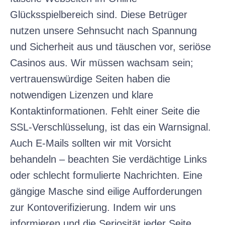
Glücksspielbereich sind. Diese Betrüger
nutzen unsere Sehnsucht nach Spannung
und Sicherheit aus und täuschen vor, seriöse
Casinos aus. Wir müssen wachsam sein;
vertrauenswürdige Seiten haben die
notwendigen Lizenzen und klare
Kontaktinformationen. Fehlt einer Seite die
SSL-Verschlüsselung, ist das ein Warnsignal.
Auch E-Mails sollten wir mit Vorsicht
behandeln – beachten Sie verdächtige Links
oder schlecht formulierte Nachrichten. Eine
gängige Masche sind eilige Aufforderungen
zur Kontoverifizierung. Indem wir uns
informieren und die Seriosität jeder Seite