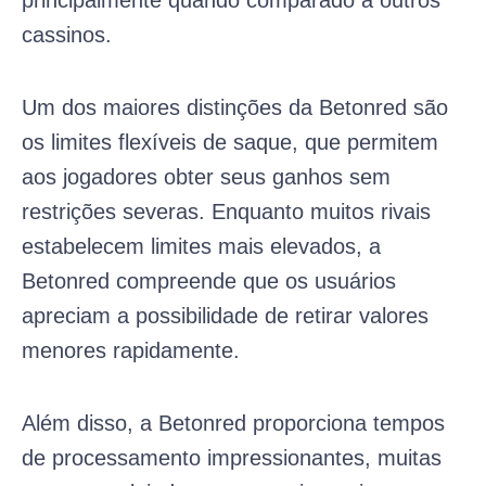
cassinos.
Um dos maiores distinções da Betonred são
os limites flexíveis de saque, que permitem
aos jogadores obter seus ganhos sem
restrições severas. Enquanto muitos rivais
estabelecem limites mais elevados, a
Betonred compreende que os usuários
apreciam a possibilidade de retirar valores
menores rapidamente.
Além disso, a Betonred proporciona tempos
de processamento impressionantes, muitas