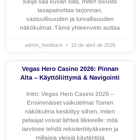
lukija saa kuvan siitä, miten sivusto
tasapainottaa tarjonnan,
vastuullisuuden ja turvallisuuden
näkökulmat. Tämä yhteenveto auttaa
admin_feedback
10 de abril de 2026
Vegas Hero Casino 2026: Pinnan
Alta – Käyttöliittymä & Navigointi
Intro: Vegas Hero Casino 2026 –
Ensimmäiset vaikutelmat Toinen
näkökulma keskittyy siihen, miten
pelaajat voivat lähteä liikkeelle: mitä
tarvitsee tehdä rekisteröityäkseen ja
millaisia yleisiä käytäntöjä