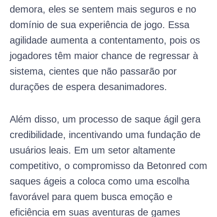
demora, eles se sentem mais seguros e no
domínio de sua experiência de jogo. Essa
agilidade aumenta a contentamento, pois os
jogadores têm maior chance de regressar à
sistema, cientes que não passarão por
durações de espera desanimadores.
Além disso, um processo de saque ágil gera
credibilidade, incentivando uma fundação de
usuários leais. Em um setor altamente
competitivo, o compromisso da Betonred com
saques ágeis a coloca como uma escolha
favorável para quem busca emoção e
eficiência em suas aventuras de games