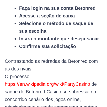
Faça login na sua conta Betonred
Acesse a seção de caixa
Selecione o método de saque de
sua escolha
Insira o montante que deseja sacar
Confirme sua solicitação
Contrastando as retiradas da Betonred com
as dos rivais
O processo
https://en.wikipedia.org/wiki/PartyCasino
de
saque do Betonred Casino se sobressai no
concorrido cenário dos jogos online,
principalmente quando comparado a outros