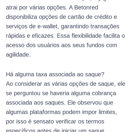
atrai por várias opções. A Betonred
disponibiliza opções de cartão de crédito e
serviços de e-wallet, garantindo transações
rápidas e eficazes. Essa flexibilidade facilita o
acesso dos usuários aos seus fundos com
agilidade.
Há alguma taxa associada ao saque?
Ao considerar as várias opções de saque, ele
se perguntou se haveria alguma cobrança
associada aos saques. Ele observou que
algumas plataformas podem impor limites,
por isso é sensato verificar os termos
específicos antes de iniciar um saque.