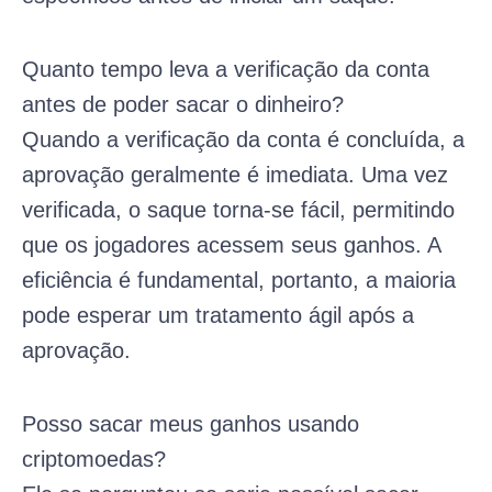
Quanto tempo leva a verificação da conta
antes de poder sacar o dinheiro?
Quando a verificação da conta é concluída, a
aprovação geralmente é imediata. Uma vez
verificada, o saque torna-se fácil, permitindo
que os jogadores acessem seus ganhos. A
eficiência é fundamental, portanto, a maioria
pode esperar um tratamento ágil após a
aprovação.
Posso sacar meus ganhos usando
criptomoedas?