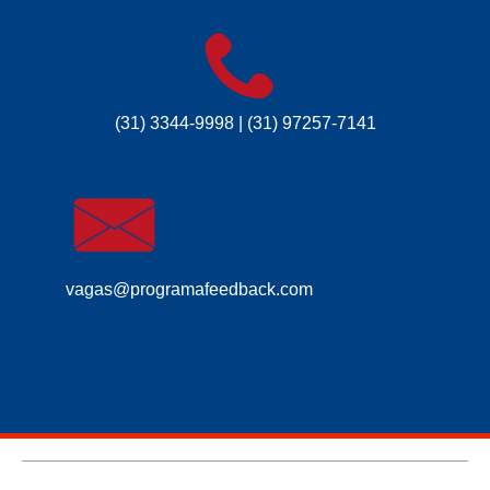
(31) 3344-9998 | (31) 97257-7141
vagas@programafeedback.com