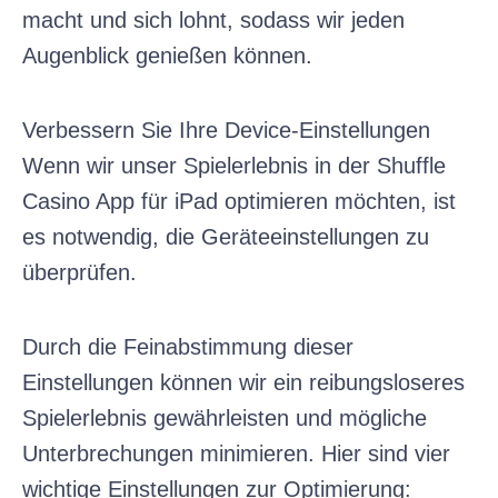
macht und sich lohnt, sodass wir jeden
Augenblick genießen können.
Verbessern Sie Ihre Device-Einstellungen
Wenn wir unser Spielerlebnis in der Shuffle
Casino App für iPad optimieren möchten, ist
es notwendig, die Geräteeinstellungen zu
überprüfen.
Durch die Feinabstimmung dieser
Einstellungen können wir ein reibungsloseres
Spielerlebnis gewährleisten und mögliche
Unterbrechungen minimieren. Hier sind vier
wichtige Einstellungen zur Optimierung: