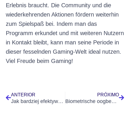
Erlebnis braucht. Die Community und die
wiederkehrenden Aktionen fördern weiterhin
zum Spielspaß bei. Indem man das
Programm erkundet und mit weiteren Nutzern
in Kontakt bleibt, kann man seine Periode in
dieser fesselnden Gaming-Welt ideal nutzen.
Viel Freude beim Gaming!
Prev
Nex
ANTERIOR
PRÓXIMO
Jak bardziej efektywnie uzyskać dostęp do logowania w kasynie online Mostbet w Polsce
Biometrische oogbeveiliging voltooid Spinpanda Casino Inloggen Nederland