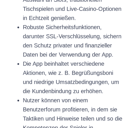
Tischspielen und Live-Casino-Optionen
in Echtzeit genießen.
Robuste Sicherheitsfunktionen,
darunter SSL-Verschlüsselung, sichern
den Schutz privater und finanzieller
Daten bei der Verwendung der App.
Die App beinhaltet verschiedene
Aktionen, wie z. B. Begrüßungsboni
und niedrige Umsatzbedingungen, um
die Kundenbindung zu erhöhen.
Nutzer können von einem
Benutzerforum profitieren, in dem sie
Taktiken und Hinweise teilen und so die
Kompetenzen der Spieler in