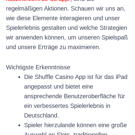
regelmäßigen Aktionen. Schauen wir uns an,
wie diese Elemente interagieren und unser
Spielerlebnis gestalten und welche Strategien
wir anwenden können, um unseren Spielspaß
und unsere Erträge zu maximieren.
Wichtigste Erkenntnisse
Die Shuffle Casino App ist für das iPad
angepasst und bietet eine
ansprechende Benutzeroberfläche für
ein verbessertes Spielerlebnis in
Deutschland.
Spieler hierzulande können eine große
Auswahl an Slots, traditionellen