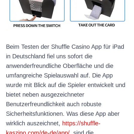
Beim Testen der Shuffle Casino App für iPad
in Deutschland fiel uns sofort die
anwenderfreundliche Oberfläche und die
umfangreiche Spielauswahl auf. Die App
wurde mit Blick auf die Spieler entwickelt und
bietet neben ausgezeichneter
Benutzerfreundlichkeit auch robuste
Sicherheitsfunktionen. Was diese App aber
wirklich auszeichnet,
https://shuffle-
kaszino.com/de-de/app/
, sind die