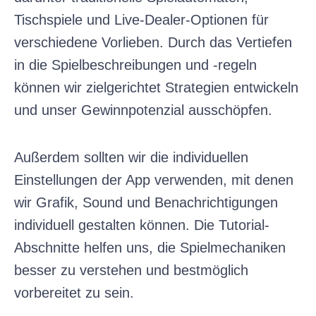
Tischspiele und Live-Dealer-Optionen für
verschiedene Vorlieben. Durch das Vertiefen
in die Spielbeschreibungen und -regeln
können wir zielgerichtet Strategien entwickeln
und unser Gewinnpotenzial ausschöpfen.
Außerdem sollten wir die individuellen
Einstellungen der App verwenden, mit denen
wir Grafik, Sound und Benachrichtigungen
individuell gestalten können. Die Tutorial-
Abschnitte helfen uns, die Spielmechaniken
besser zu verstehen und bestmöglich
vorbereitet zu sein.