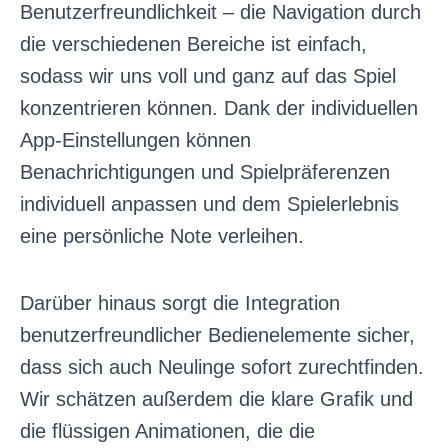
Benutzerfreundlichkeit – die Navigation durch
die verschiedenen Bereiche ist einfach,
sodass wir uns voll und ganz auf das Spiel
konzentrieren können. Dank der individuellen
App-Einstellungen können
Benachrichtigungen und Spielpräferenzen
individuell anpassen und dem Spielerlebnis
eine persönliche Note verleihen.
Darüber hinaus sorgt die Integration
benutzerfreundlicher Bedienelemente sicher,
dass sich auch Neulinge sofort zurechtfinden.
Wir schätzen außerdem die klare Grafik und
die flüssigen Animationen, die die