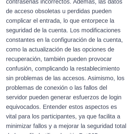
contraseñas incorrectos. Además, las datos
de acceso obsoletas u perdidas pueden
complicar el entrada, lo que entorpece la
seguridad de la cuenta. Los modificaciones
constantes en la configuración de la cuenta,
como la actualización de las opciones de
recuperación, también pueden provocar
confusión, complicando la restablecimiento
sin problemas de las accesos. Asimismo, los
problemas de conexión o las fallos del
servidor pueden generar esfuerzos de login
equivocados. Entender estos aspectos es
vital para los participantes, ya que facilita a
minimizar fallos y a mejorar la seguridad total