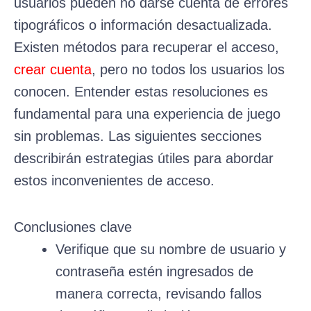
usuarios pueden no darse cuenta de errores
tipográficos o información desactualizada.
Existen métodos para recuperar el acceso,
crear cuenta
, pero no todos los usuarios los
conocen. Entender estas resoluciones es
fundamental para una experiencia de juego
sin problemas. Las siguientes secciones
describirán estrategias útiles para abordar
estos inconvenientes de acceso.
Conclusiones clave
Verifique que su nombre de usuario y
contraseña estén ingresados de
manera correcta, revisando fallos