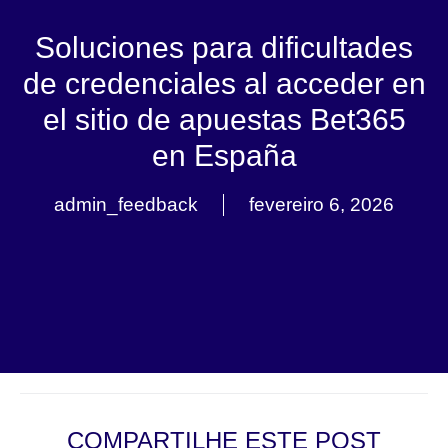
Soluciones para dificultades
de credenciales al acceder en
el sitio de apuestas Bet365
en España
admin_feedback
fevereiro 6, 2026
COMPARTILHE ESTE POST