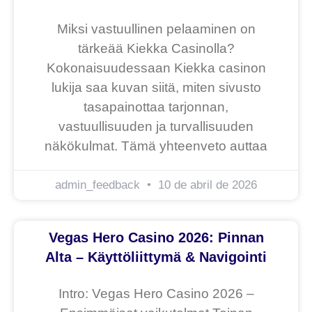
Miksi vastuullinen pelaaminen on
tärkeää Kiekka Casinolla?
Kokonaisuudessaan Kiekka casinon
lukija saa kuvan siitä, miten sivusto
tasapainottaa tarjonnan,
vastuullisuuden ja turvallisuuden
näkökulmat. Tämä yhteenveto auttaa
admin_feedback
10 de abril de 2026
Vegas Hero Casino 2026: Pinnan
Alta – Käyttöliittymä & Navigointi
Intro: Vegas Hero Casino 2026 –