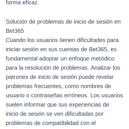
forma eficaz.
Solución de problemas de inicio de sesión en
Bet365
Cuando los usuarios tienen dificultades para
iniciar sesión en sus cuentas de Bet365, es
fundamental adoptar un enfoque metódico
para la resolución de problemas. Analizar los
patrones de inicio de sesión puede revelar
problemas frecuentes, como nombres de
usuario o contraseñas erróneos. Los usuarios
suelen informar que sus experiencias de
inicio de sesión se ven dificultadas por
problemas de compatibilidad con el