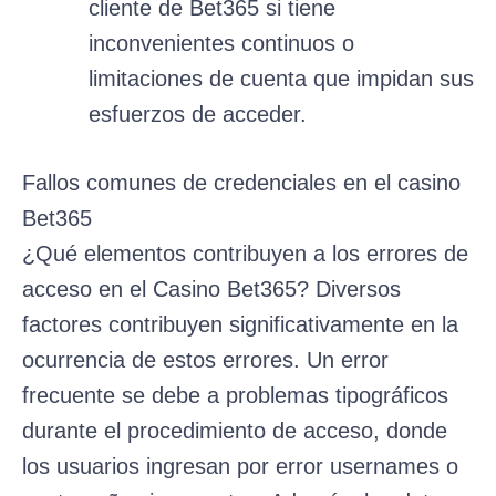
cliente de Bet365 si tiene
inconvenientes continuos o
limitaciones de cuenta que impidan sus
esfuerzos de acceder.
Fallos comunes de credenciales en el casino
Bet365
¿Qué elementos contribuyen a los errores de
acceso en el Casino Bet365? Diversos
factores contribuyen significativamente en la
ocurrencia de estos errores. Un error
frecuente se debe a problemas tipográficos
durante el procedimiento de acceso, donde
los usuarios ingresan por error usernames o