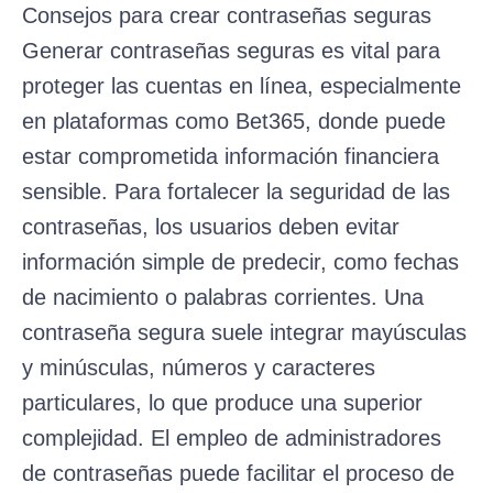
Consejos para crear contraseñas seguras
Generar contraseñas seguras es vital para
proteger las cuentas en línea, especialmente
en plataformas como Bet365, donde puede
estar comprometida información financiera
sensible. Para fortalecer la seguridad de las
contraseñas, los usuarios deben evitar
información simple de predecir, como fechas
de nacimiento o palabras corrientes. Una
contraseña segura suele integrar mayúsculas
y minúsculas, números y caracteres
particulares, lo que produce una superior
complejidad. El empleo de administradores
de contraseñas puede facilitar el proceso de