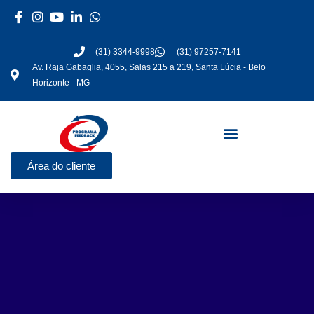
Ir
para
o
(31) 3344-9998
(31) 97257-7141
conteúdo
Av. Raja Gabaglia, 4055, Salas 215 a 219, Santa Lúcia - Belo
Horizonte - MG
Área do cliente