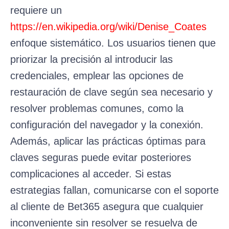
requiere un
https://en.wikipedia.org/wiki/Denise_Coates
enfoque sistemático. Los usuarios tienen que
priorizar la precisión al introducir las
credenciales, emplear las opciones de
restauración de clave según sea necesario y
resolver problemas comunes, como la
configuración del navegador y la conexión.
Además, aplicar las prácticas óptimas para
claves seguras puede evitar posteriores
complicaciones al acceder. Si estas
estrategias fallan, comunicarse con el soporte
al cliente de Bet365 asegura que cualquier
inconveniente sin resolver se resuelva de