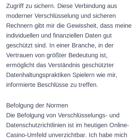
Zugriff zu sichern. Diese Verbindung aus
moderner Verschlüsselung und sicheren
Rechnern gibt mir die Gewissheit, dass meine
individuellen und finanziellen Daten gut
geschützt sind. In einer Branche, in der
Vertrauen von größter Bedeutung ist,
ermöglicht das Verständnis geschützter
Datenhaltungspraktiken Spielern wie mir,
informierte Beschlüsse zu treffen.
Befolgung der Normen
Die Befolgung von Verschlüsselungs- und
Datenschutzrichtlinien ist im heutigen Online-
Casino-Umfeld unverzichtbar. Ich habe mich