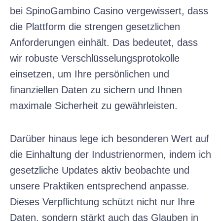
bei SpinoGambino Casino vergewissert, dass
die Plattform die strengen gesetzlichen
Anforderungen einhält. Das bedeutet, dass
wir robuste Verschlüsselungsprotokolle
einsetzen, um Ihre persönlichen und
finanziellen Daten zu sichern und Ihnen
maximale Sicherheit zu gewährleisten.
Darüber hinaus lege ich besonderen Wert auf
die Einhaltung der Industrienormen, indem ich
gesetzliche Updates aktiv beobachte und
unsere Praktiken entsprechend anpasse.
Dieses Verpflichtung schützt nicht nur Ihre
Daten, sondern stärkt auch das Glauben in