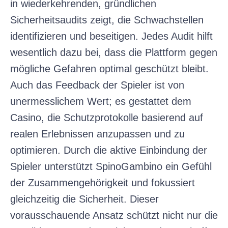
in wiederkehrenden, gründlichen
Sicherheitsaudits zeigt, die Schwachstellen
identifizieren und beseitigen. Jedes Audit hilft
wesentlich dazu bei, dass die Plattform gegen
mögliche Gefahren optimal geschützt bleibt.
Auch das Feedback der Spieler ist von
unermesslichem Wert; es gestattet dem
Casino, die Schutzprotokolle basierend auf
realen Erlebnissen anzupassen und zu
optimieren. Durch die aktive Einbindung der
Spieler unterstützt SpinoGambino ein Gefühl
der Zusammengehörigkeit und fokussiert
gleichzeitig die Sicherheit. Dieser
vorausschauende Ansatz schützt nicht nur die