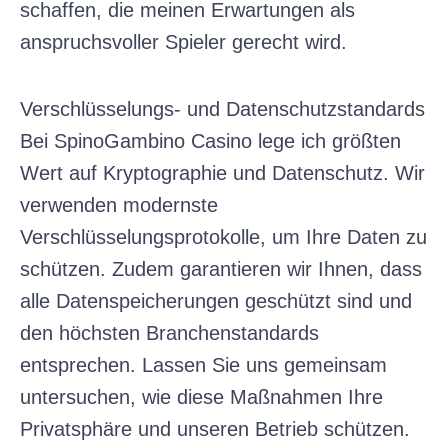
schaffen, die meinen Erwartungen als
anspruchsvoller Spieler gerecht wird.
Verschlüsselungs- und Datenschutzstandards
Bei SpinoGambino Casino lege ich größten
Wert auf Kryptographie und Datenschutz. Wir
verwenden modernste
Verschlüsselungsprotokolle, um Ihre Daten zu
schützen. Zudem garantieren wir Ihnen, dass
alle Datenspeicherungen geschützt sind und
den höchsten Branchenstandards
entsprechen. Lassen Sie uns gemeinsam
untersuchen, wie diese Maßnahmen Ihre
Privatsphäre und unseren Betrieb schützen.