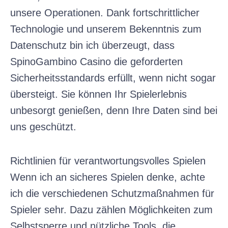
unsere Operationen. Dank fortschrittlicher
Technologie und unserem Bekenntnis zum
Datenschutz bin ich überzeugt, dass
SpinoGambino Casino die geforderten
Sicherheitsstandards erfüllt, wenn nicht sogar
übersteigt. Sie können Ihr Spielerlebnis
unbesorgt genießen, denn Ihre Daten sind bei
uns geschützt.
Richtlinien für verantwortungsvolles Spielen
Wenn ich an sicheres Spielen denke, achte
ich die verschiedenen Schutzmaßnahmen für
Spieler sehr. Dazu zählen Möglichkeiten zum
Selbstsperre und nützliche Tools, die