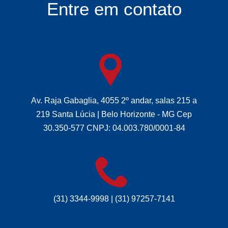
Entre em contato
Av. Raja Gabaglia, 4055 2º andar, salas 215 a
219 Santa Lúcia | Belo Horizonte - MG Cep
30.350-577 CNPJ: 04.003.780/0001-84
(31) 3344-9998 | (31) 97257-7141