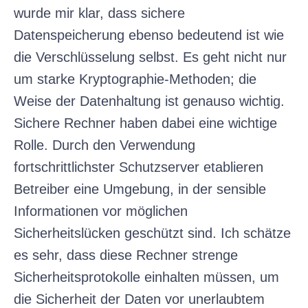
wurde mir klar, dass sichere
Datenspeicherung ebenso bedeutend ist wie
die Verschlüsselung selbst. Es geht nicht nur
um starke Kryptographie-Methoden; die
Weise der Datenhaltung ist genauso wichtig.
Sichere Rechner haben dabei eine wichtige
Rolle. Durch den Verwendung
fortschrittlichster Schutzserver etablieren
Betreiber eine Umgebung, in der sensible
Informationen vor möglichen
Sicherheitslücken geschützt sind. Ich schätze
es sehr, dass diese Rechner strenge
Sicherheitsprotokolle einhalten müssen, um
die Sicherheit der Daten vor unerlaubtem