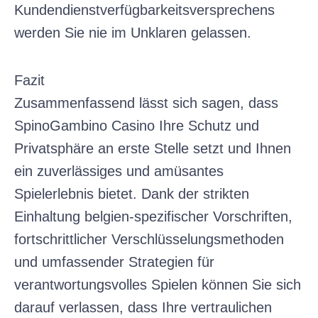
Kundendienstverfügbarkeitsversprechens
werden Sie nie im Unklaren gelassen.
Fazit
Zusammenfassend lässt sich sagen, dass
SpinoGambino Casino Ihre Schutz und
Privatsphäre an erste Stelle setzt und Ihnen
ein zuverlässiges und amüsantes
Spielerlebnis bietet. Dank der strikten
Einhaltung belgien-spezifischer Vorschriften,
fortschrittlicher Verschlüsselungsmethoden
und umfassender Strategien für
verantwortungsvolles Spielen können Sie sich
darauf verlassen, dass Ihre vertraulichen