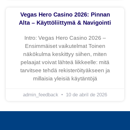
Vegas Hero Casino 2026: Pinnan
Alta – Käyttöliittymä & Navigointi
Intro: Vegas Hero Casino 2026 –
Ensimmäiset vaikutelmat Toinen
näkökulma keskittyy siihen, miten
pelaajat voivat lähteä liikkeelle: mitä
tarvitsee tehdä rekisteröityäkseen ja
millaisia yleisiä käytäntöjä
admin_feedback
10 de abril de 2026