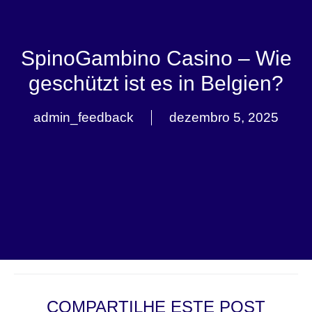
SpinoGambino Casino – Wie
geschützt ist es in Belgien?
admin_feedback
dezembro 5, 2025
COMPARTILHE ESTE POST