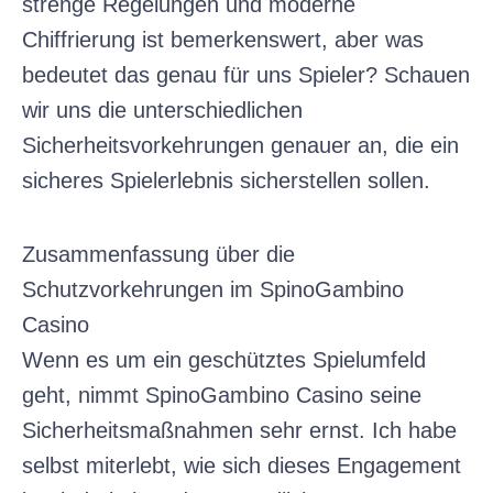
strenge Regelungen und moderne
Chiffrierung ist bemerkenswert, aber was
bedeutet das genau für uns Spieler? Schauen
wir uns die unterschiedlichen
Sicherheitsvorkehrungen genauer an, die ein
sicheres Spielerlebnis sicherstellen sollen.
Zusammenfassung über die
Schutzvorkehrungen im SpinoGambino
Casino
Wenn es um ein geschütztes Spielumfeld
geht, nimmt SpinoGambino Casino seine
Sicherheitsmaßnahmen sehr ernst. Ich habe
selbst miterlebt, wie sich dieses Engagement