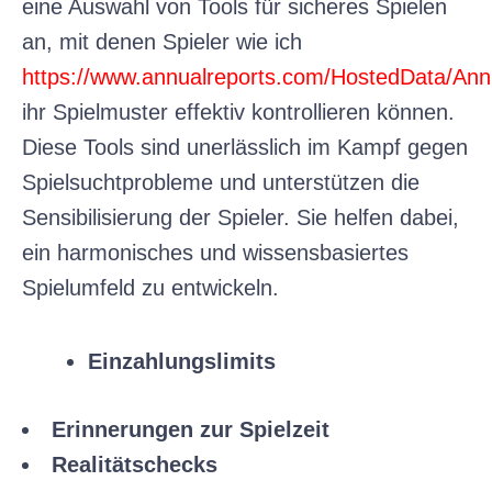
eine Auswahl von Tools für sicheres Spielen
an, mit denen Spieler wie ich
https://www.annualreports.com/HostedData/An
ihr Spielmuster effektiv kontrollieren können.
Diese Tools sind unerlässlich im Kampf gegen
Spielsuchtprobleme und unterstützen die
Sensibilisierung der Spieler. Sie helfen dabei,
ein harmonisches und wissensbasiertes
Spielumfeld zu entwickeln.
Einzahlungslimits
Erinnerungen zur Spielzeit
Realitätschecks