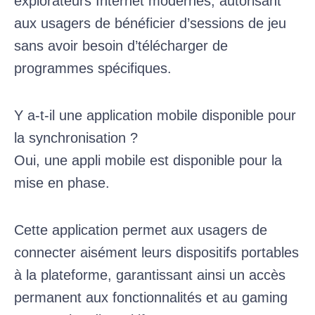
explorateurs Internet modernes, autorisant
aux usagers de bénéficier d’sessions de jeu
sans avoir besoin d’télécharger de
programmes spécifiques.
Y a-t-il une application mobile disponible pour
la synchronisation ?
Oui, une appli mobile est disponible pour la
mise en phase.
Cette application permet aux usagers de
connecter aisément leurs dispositifs portables
à la plateforme, garantissant ainsi un accès
permanent aux fonctionnalités et au gaming