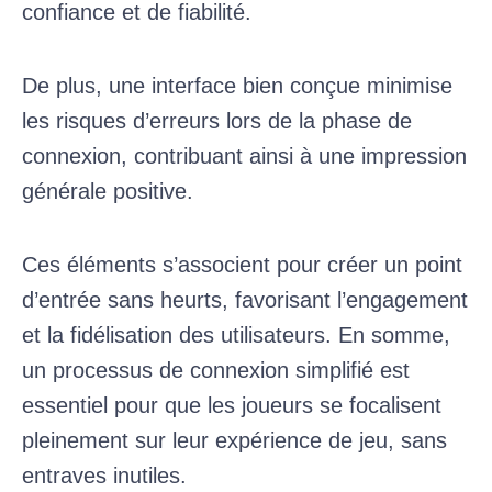
confiance et de fiabilité.
De plus, une interface bien conçue minimise
les risques d’erreurs lors de la phase de
connexion, contribuant ainsi à une impression
générale positive.
Ces éléments s’associent pour créer un point
d’entrée sans heurts, favorisant l’engagement
et la fidélisation des utilisateurs. En somme,
un processus de connexion simplifié est
essentiel pour que les joueurs se focalisent
pleinement sur leur expérience de jeu, sans
entraves inutiles.