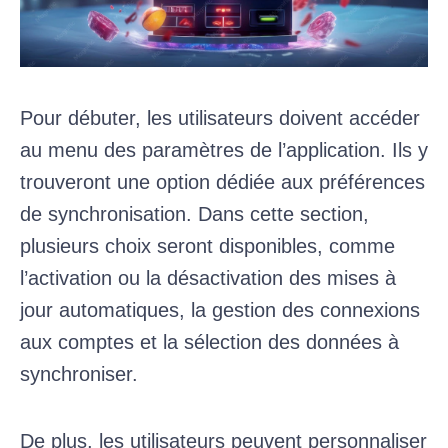
Pour débuter, les utilisateurs doivent accéder
au menu des paramètres de l’application. Ils y
trouveront une option dédiée aux préférences
de synchronisation. Dans cette section,
plusieurs choix seront disponibles, comme
l’activation ou la désactivation des mises à
jour automatiques, la gestion des connexions
aux comptes et la sélection des données à
synchroniser.
De plus, les utilisateurs peuvent personnaliser