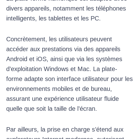
divers appareils, notamment les téléphones
intelligents, les tablettes et les PC.
Concrètement, les utilisateurs peuvent
accéder aux prestations via des appareils
Android et iOS, ainsi que via les systèmes
d’exploitation Windows et Mac. La plate-
forme adapte son interface utilisateur pour les
environnements mobiles et de bureau,
assurant une expérience utilisateur fluide
quelle que soit la taille de l’écran.
Par ailleurs, la prise en charge s’étend aux