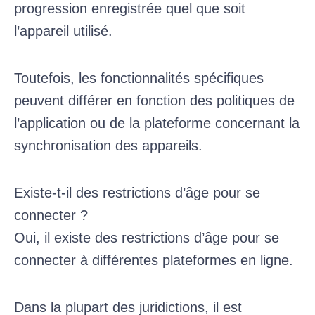
progression enregistrée quel que soit
l’appareil utilisé.
Toutefois, les fonctionnalités spécifiques
peuvent différer en fonction des politiques de
l’application ou de la plateforme concernant la
synchronisation des appareils.
Existe-t-il des restrictions d’âge pour se
connecter ?
Oui, il existe des restrictions d’âge pour se
connecter à différentes plateformes en ligne.
Dans la plupart des juridictions, il est