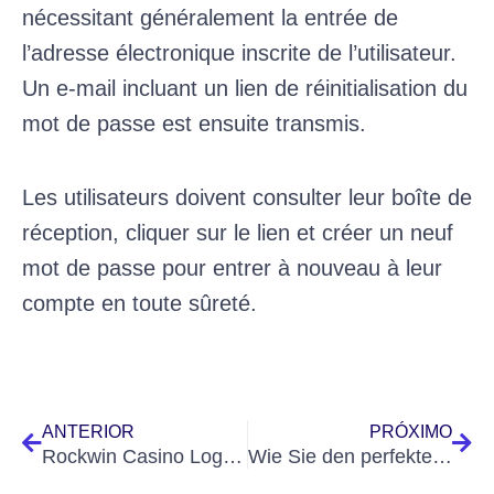
nécessitant généralement la entrée de
l’adresse électronique inscrite de l’utilisateur.
Un e-mail incluant un lien de réinitialisation du
mot de passe est ensuite transmis.
Les utilisateurs doivent consulter leur boîte de
réception, cliquer sur le lien et créer un neuf
mot de passe pour entrer à nouveau à leur
compte en toute sûreté.
Prev
Nex
ANTERIOR
PRÓXIMO
Rockwin Casino Login Omfattende Sikkerhedshærdning Danmark
Wie Sie den perfekten Usernamen und das optimale Passwort für den Crowngold Casino-Login in Österreich auswählen