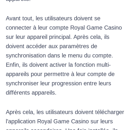
Avant tout, les utilisateurs doivent se
connecter à leur compte Royal Game Casino
sur leur appareil principal. Après cela, ils
doivent accéder aux paramètres de
synchronisation dans le menu du compte.
Enfin, ils doivent activer la fonction multi-
appareils pour permettre à leur compte de
synchroniser leur progression entre leurs
différents appareils.
Après cela, les utilisateurs doivent télécharger
l’application Royal Game Casino sur leurs