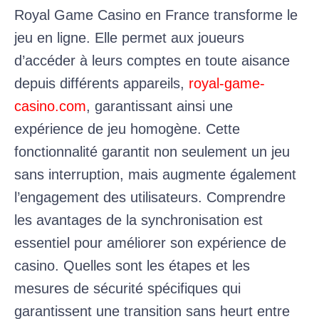
Royal Game Casino en France transforme le
jeu en ligne. Elle permet aux joueurs
d’accéder à leurs comptes en toute aisance
depuis différents appareils,
royal-game-
casino.com
, garantissant ainsi une
expérience de jeu homogène. Cette
fonctionnalité garantit non seulement un jeu
sans interruption, mais augmente également
l’engagement des utilisateurs. Comprendre
les avantages de la synchronisation est
essentiel pour améliorer son expérience de
casino. Quelles sont les étapes et les
mesures de sécurité spécifiques qui
garantissent une transition sans heurt entre