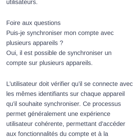
utilisateurs.
Foire aux questions
Puis-je synchroniser mon compte avec
plusieurs appareils ?
Oui, il est possible de synchroniser un
compte sur plusieurs appareils.
L’utilisateur doit vérifier qu’il se connecte avec
les mêmes identifiants sur chaque appareil
qu’il souhaite synchroniser. Ce processus
permet généralement une expérience
utilisateur cohérente, permettant d’accéder
aux fonctionnalités du compte et à la