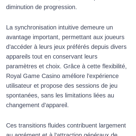
diminution de progression.
La synchronisation intuitive demeure un
avantage important, permettant aux joueurs
d’accéder à leurs jeux préférés depuis divers
appareils tout en conservant leurs
paramètres et choix. Grâce à cette flexibilité,
Royal Game Casino améliore l’expérience
utilisateur et propose des sessions de jeu
spontanées, sans les limitations liées au
changement d’appareil.
Ces transitions fluides contribuent largement
au agrément et à l’attraction généraux de