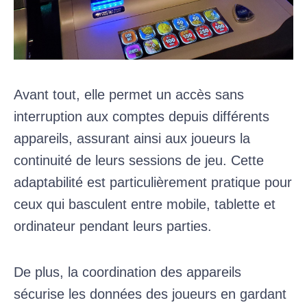
Avant tout, elle permet un accès sans
interruption aux comptes depuis différents
appareils, assurant ainsi aux joueurs la
continuité de leurs sessions de jeu. Cette
adaptabilité est particulièrement pratique pour
ceux qui basculent entre mobile, tablette et
ordinateur pendant leurs parties.
De plus, la coordination des appareils
sécurise les données des joueurs en gardant