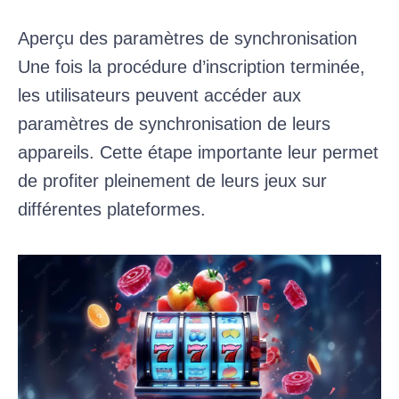
Aperçu des paramètres de synchronisation
Une fois la procédure d’inscription terminée,
les utilisateurs peuvent accéder aux
paramètres de synchronisation de leurs
appareils. Cette étape importante leur permet
de profiter pleinement de leurs jeux sur
différentes plateformes.