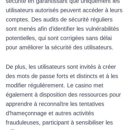
sécurité en garantissant que uniquement les
utilisateurs autorisés peuvent accéder à leurs
comptes. Des audits de sécurité réguliers
sont menés afin d’identifier les vulnérabilités
potentielles, qui sont corrigées sans délai
pour améliorer la sécurité des utilisateurs.
De plus, les utilisateurs sont invités à créer
des mots de passe forts et distincts et à les
modifier régulièrement. Le casino met
également à disposition des ressources pour
apprendre à reconnaître les tentatives
d’hameçonnage et autres activités
frauduleuses, participant à sensibiliser les