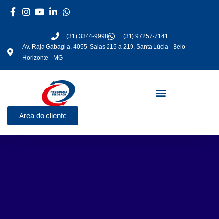
Ir
para
o
(31) 3344-9998
(31) 97257-7141
conteúdo
Av. Raja Gabaglia, 4055, Salas 215 a 219, Santa Lúcia - Belo
Horizonte - MG
Área do cliente