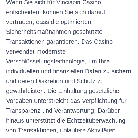
Wenn Sie sich für Vincispin Casino
entscheiden, können Sie sich darauf
vertrauen, dass die optimierten
Sicherheitsmaßnahmen geschützte
Transaktionen garantieren. Das Casino
verwendet modernste
Verschlüsselungstechnologie, um Ihre
individuellen und finanziellen Daten zu sichern
und deren Diskretion und Schutz zu
gewährleisten. Die Einhaltung gesetzlicher
Vorgaben unterstreicht das Verpflichtung für
Transparenz und Verantwortung. Darüber
hinaus unterstützt die Echtzeitüberwachung
von Transaktionen, unlautere Aktivitäten