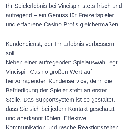
Ihr Spielerlebnis bei Vincispin stets frisch und
aufregend – ein Genuss für Freizeitspieler
und erfahrene Casino-Profis gleichermaßen.
Kundendienst, der Ihr Erlebnis verbessern
soll
Neben einer aufregenden Spielauswahl legt
Vincispin Casino großen Wert auf
hervorragenden Kundenservice, denn die
Befriedigung der Spieler steht an erster
Stelle. Das Supportsystem ist so gestaltet,
dass Sie sich bei jedem Kontakt geschätzt
und anerkannt fühlen. Effektive
Kommunikation und rasche Reaktionszeiten