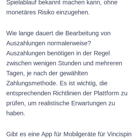
Spielablauf bekannt machen kann, ohne
monetäres Risiko einzugehen.
Wie lange dauert die Bearbeitung von
Auszahlungen normalerweise?
Auszahlungen benötigen in der Regel
zwischen wenigen Stunden und mehreren
Tagen, je nach der gewählten
Zahlungsmethode. Es ist wichtig, die
entsprechenden Richtlinien der Plattform zu
prüfen, um realistische Erwartungen zu
haben.
Gibt es eine App für Mobilgeräte für Vincispin