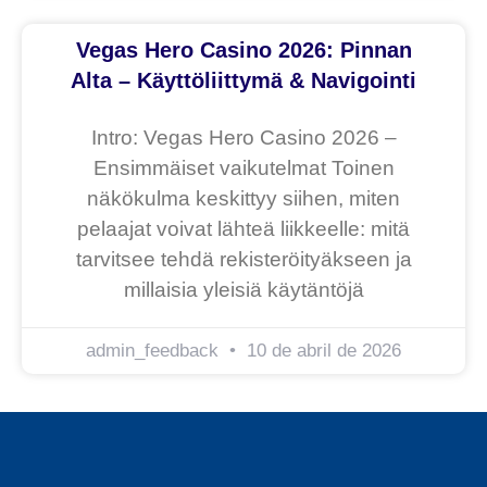
Vegas Hero Casino 2026: Pinnan
Alta – Käyttöliittymä & Navigointi
Intro: Vegas Hero Casino 2026 –
Ensimmäiset vaikutelmat Toinen
näkökulma keskittyy siihen, miten
pelaajat voivat lähteä liikkeelle: mitä
tarvitsee tehdä rekisteröityäkseen ja
millaisia yleisiä käytäntöjä
admin_feedback
10 de abril de 2026