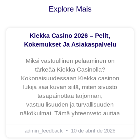
Explore Mais
Kiekka Casino 2026 – Pelit,
Kokemukset Ja Asiakaspalvelu
Miksi vastuullinen pelaaminen on
tärkeää Kiekka Casinolla?
Kokonaisuudessaan Kiekka casinon
lukija saa kuvan siitä, miten sivusto
tasapainottaa tarjonnan,
vastuullisuuden ja turvallisuuden
näkökulmat. Tämä yhteenveto auttaa
admin_feedback
10 de abril de 2026