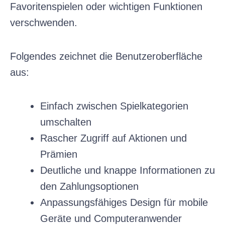
Favoritenspielen oder wichtigen Funktionen
verschwenden.
Folgendes zeichnet die Benutzeroberfläche
aus:
Einfach zwischen Spielkategorien
umschalten
Rascher Zugriff auf Aktionen und
Prämien
Deutliche und knappe Informationen zu
den Zahlungsoptionen
Anpassungsfähiges Design für mobile
Geräte und Computeranwender