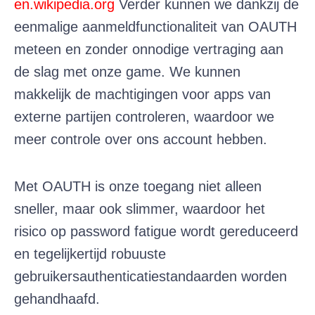
en.wikipedia.org
Verder kunnen we dankzij de
eenmalige aanmeldfunctionaliteit van OAUTH
meteen en zonder onnodige vertraging aan
de slag met onze game. We kunnen
makkelijk de machtigingen voor apps van
externe partijen controleren, waardoor we
meer controle over ons account hebben.
Met OAUTH is onze toegang niet alleen
sneller, maar ook slimmer, waardoor het
risico op password fatigue wordt gereduceerd
en tegelijkertijd robuuste
gebruikersauthenticatiestandaarden worden
gehandhaafd.