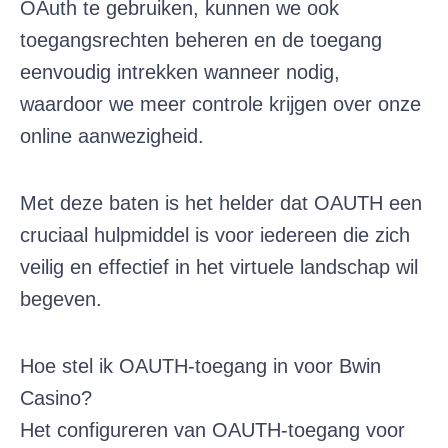
OAuth te gebruiken, kunnen we ook
toegangsrechten beheren en de toegang
eenvoudig intrekken wanneer nodig,
waardoor we meer controle krijgen over onze
online aanwezigheid.
Met deze baten is het helder dat OAUTH een
cruciaal hulpmiddel is voor iedereen die zich
veilig en effectief in het virtuele landschap wil
begeven.
Hoe stel ik OAUTH-toegang in voor Bwin
Casino?
Het configureren van OAUTH-toegang voor