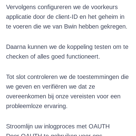
Vervolgens configureren we de voorkeurs
applicatie door de client-ID en het geheim in
te voeren die we van Bwin hebben gekregen.
Daarna kunnen we de koppeling testen om te
checken of alles goed functioneert.
Tot slot controleren we de toestemmingen die
we geven en verifiëren we dat ze
overeenkomen bij onze vereisten voor een
probleemloze ervaring.
Stroomlijn uw inlogproces met OAUTH
Door OAUTH te gebruiken voor ons