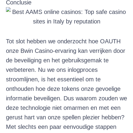
Conclusie
Tot slot hebben we onderzocht hoe OAUTH
onze Bwin Casino-ervaring kan verrijken door
de beveiliging en het gebruiksgemak te
verbeteren. Nu we ons inlogproces
stroomlijnen, is het essentieel om te
onthouden hoe deze tokens onze gevoelige
informatie beveiligen. Dus waarom zouden we
deze technologie niet omarmen en met een
gerust hart van onze spellen plezier hebben?
Met slechts een paar eenvoudige stappen