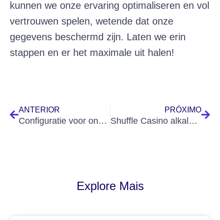
kunnen we onze ervaring optimaliseren en vol
vertrouwen spelen, wetende dat onze
gegevens beschermd zijn. Laten we erin
stappen en er het maximale uit halen!
Prev
Nex
ANTERIOR
PRÓXIMO
Configuratie voor onmiddellijke toegang tot Energy Casino-aanmelding voor gebruikers uit Nederland
Shuffle Casino alkalmazás részletes akkumulátor-fogyasztási és -menedzselési útmutatója Magyarországról
Explore Mais