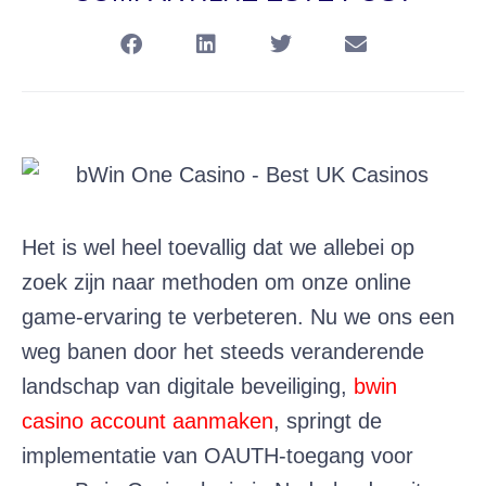
Het is wel heel toevallig dat we allebei op
zoek zijn naar methoden om onze online
game-ervaring te verbeteren. Nu we ons een
weg banen door het steeds veranderende
landschap van digitale beveiliging,
bwin
casino account aanmaken
, springt de
implementatie van OAUTH-toegang voor