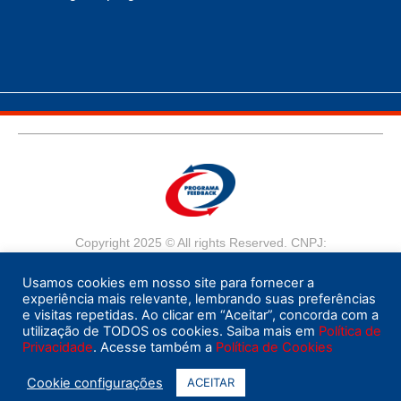
Copyright 2025 © All rights Reserved. CNPJ:
04.003.780/0001-84
Usamos cookies em nosso site para fornecer a
TERMOS E CONDIÇÕES DE USO
experiência mais relevante, lembrando suas preferências
e visitas repetidas. Ao clicar em “Aceitar”, concorda com a
POLÍTICA DE COOKIES
utilização de TODOS os cookies. Saiba mais em
Política de
Privacidade
. Acesse também a
Política de Cookies
Cookie configurações
ACEITAR