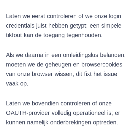
Laten we eerst controleren of we onze login
credentials juist hebben getypt; een simpele
tikfout kan de toegang tegenhouden.
Als we daarna in een omleidingslus belanden,
moeten we de geheugen en browsercookies
van onze browser wissen; dit fixt het issue
vaak op.
Laten we bovendien controleren of onze
OAUTH-provider volledig operationeel is; er
kunnen namelijk onderbrekingen optreden.