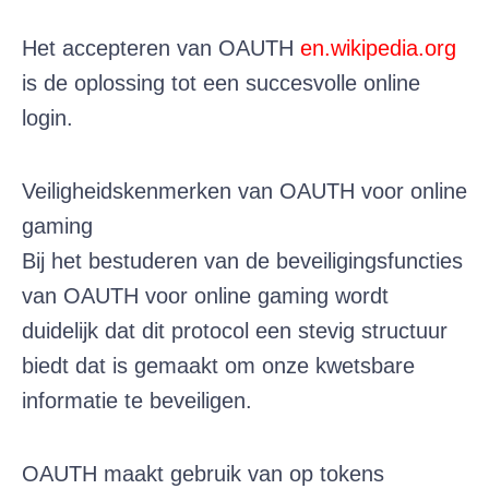
Het accepteren van OAUTH
en.wikipedia.org
is de oplossing tot een succesvolle online
login.
Veiligheidskenmerken van OAUTH voor online
gaming
Bij het bestuderen van de beveiligingsfuncties
van OAUTH voor online gaming wordt
duidelijk dat dit protocol een stevig structuur
biedt dat is gemaakt om onze kwetsbare
informatie te beveiligen.
OAUTH maakt gebruik van op tokens