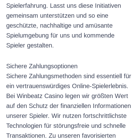
Spielerfahrung. Lasst uns diese Initiativen
gemeinsam unterstützen und so eine
geschützte, nachhaltige und amüsante
Spielumgebung für uns und kommende
Spieler gestalten.
Sichere Zahlungsoptionen
Sichere Zahlungsmethoden sind essentiell für
ein vertrauenswürdiges Online-Spielerlebnis.
Bei Winbeatz Casino legen wir größten Wert
auf den Schutz der finanziellen Informationen
unserer Spieler. Wir nutzen fortschrittlichste
Technologien für störungsfreie und schnelle
Transaktionen. Zu unseren favorisierten