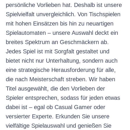
persönliche Vorlieben hat. Deshalb ist unsere
Spielvielfalt unvergleichlich. Von Tischspielen
mit hohen Einsätzen bis hin zu neuartigen
Spielautomaten – unsere Auswahl deckt ein
breites Spektrum an Geschmäckern ab.
Jedes Spiel ist mit Sorgfalt gestaltet und
bietet nicht nur Unterhaltung, sondern auch
eine strategische Herausforderung für alle,
die nach Meisterschaft streben. Wir haben
Titel ausgewählt, die den Vorlieben der
Spieler entsprechen, sodass für jeden etwas
dabei ist – egal ob Casual Gamer oder
versierter Experte. Erkunden Sie unsere
vielfältige Spielauswahl und genießen Sie