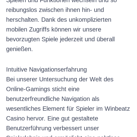
Spielen und Funktionen wechseln und so
reibungslos zwischen ihnen hin- und
herschalten. Dank des unkomplizierten
mobilen Zugriffs können wir unsere
bevorzugten Spiele jederzeit und überall
genießen.
Intuitive Navigationserfahrung
Bei unserer Untersuchung der Welt des
Online-Gamings sticht eine
benutzerfreundliche Navigation als
wesentliches Element für Spieler im Winbeatz
Casino hervor. Eine gut gestaltete
Benutzerführung verbessert unser