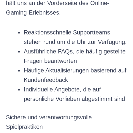
hält uns an der Vorderseite des Online-
Gaming-Erlebnisses.
Reaktionsschnelle Supportteams
stehen rund um die Uhr zur Verfügung.
Ausführliche FAQs, die häufig gestellte
Fragen beantworten
Häufige Aktualisierungen basierend auf
Kundenfeedback
Individuelle Angebote, die auf
persönliche Vorlieben abgestimmt sind
Sichere und verantwortungsvolle
Spielpraktiken