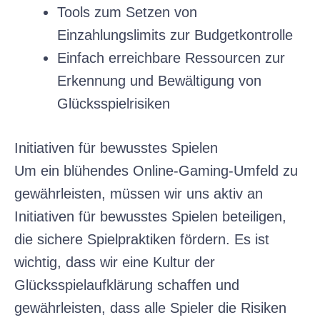
Tools zum Setzen von
Einzahlungslimits zur Budgetkontrolle
Einfach erreichbare Ressourcen zur
Erkennung und Bewältigung von
Glücksspielrisiken
Initiativen für bewusstes Spielen
Um ein blühendes Online-Gaming-Umfeld zu
gewährleisten, müssen wir uns aktiv an
Initiativen für bewusstes Spielen beteiligen,
die sichere Spielpraktiken fördern. Es ist
wichtig, dass wir eine Kultur der
Glücksspielaufklärung schaffen und
gewährleisten, dass alle Spieler die Risiken