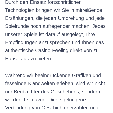
Durch den Einsatz fortschrittlicher
Technologien bringen wir Sie in mitreißende
Erzählungen, die jeden Umdrehung und jede
Spielrunde noch aufregender machen. Jedes
unserer Spiele ist darauf ausgelegt, Ihre
Empfindungen anzusprechen und Ihnen das
authentische Casino-Feeling direkt von zu
Hause aus zu bieten.
Während wir beeindruckende Grafiken und
fesselnde Klangwelten erleben, sind wir nicht
nur Beobachter des Geschehens, sondern
werden Teil davon. Diese gelungene
Verbindung von Geschichtenerzählen und