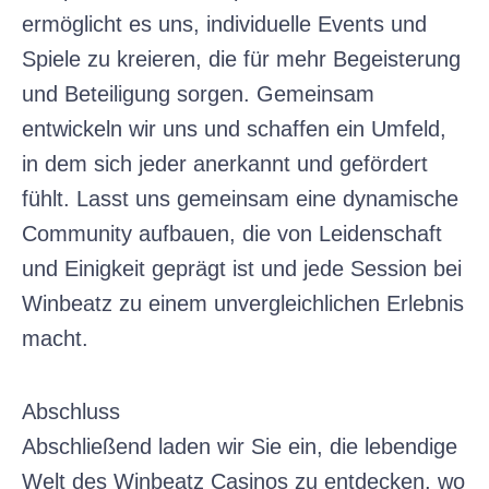
ermöglicht es uns, individuelle Events und
Spiele zu kreieren, die für mehr Begeisterung
und Beteiligung sorgen. Gemeinsam
entwickeln wir uns und schaffen ein Umfeld,
in dem sich jeder anerkannt und gefördert
fühlt. Lasst uns gemeinsam eine dynamische
Community aufbauen, die von Leidenschaft
und Einigkeit geprägt ist und jede Session bei
Winbeatz zu einem unvergleichlichen Erlebnis
macht.
Abschluss
Abschließend laden wir Sie ein, die lebendige
Welt des Winbeatz Casinos zu entdecken, wo