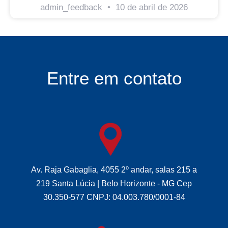
admin_feedback
10 de abril de 2026
Entre em contato
Av. Raja Gabaglia, 4055 2º andar, salas 215 a
219 Santa Lúcia | Belo Horizonte - MG Cep
30.350-577 CNPJ: 04.003.780/0001-84