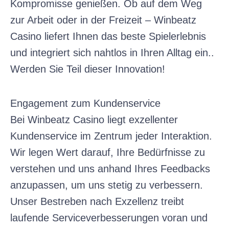
Kompromisse genießen. Ob auf dem Weg
zur Arbeit oder in der Freizeit – Winbeatz
Casino liefert Ihnen das beste Spielerlebnis
und integriert sich nahtlos in Ihren Alltag ein..
Werden Sie Teil dieser Innovation!
Engagement zum Kundenservice
Bei Winbeatz Casino liegt exzellenter
Kundenservice im Zentrum jeder Interaktion.
Wir legen Wert darauf, Ihre Bedürfnisse zu
verstehen und uns anhand Ihres Feedbacks
anzupassen, um uns stetig zu verbessern.
Unser Bestreben nach Exzellenz treibt
laufende Serviceverbesserungen voran und